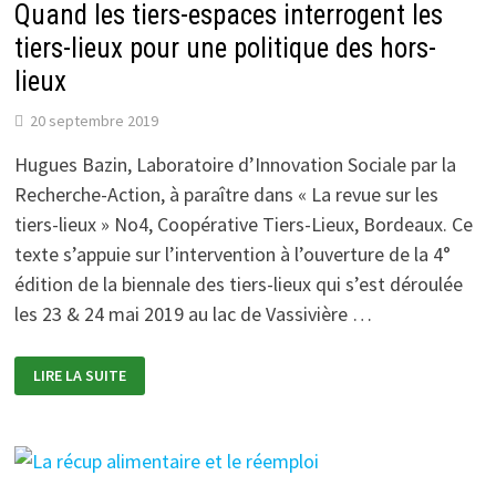
Quand les tiers-espaces interrogent les
tiers-lieux pour une politique des hors-
lieux
20 septembre 2019
Hugues Bazin, Laboratoire d’Innovation Sociale par la
Recherche-Action, à paraître dans « La revue sur les
tiers-lieux » No4, Coopérative Tiers-Lieux, Bordeaux. Ce
texte s’appuie sur l’intervention à l’ouverture de la 4°
édition de la biennale des tiers-lieux qui s’est déroulée
les 23 & 24 mai 2019 au lac de Vassivière …
QUAND
LIRE LA SUITE
LES
TIERS-
ESPACES
INTERROGENT
LES
TIERS-
LIEUX
POUR