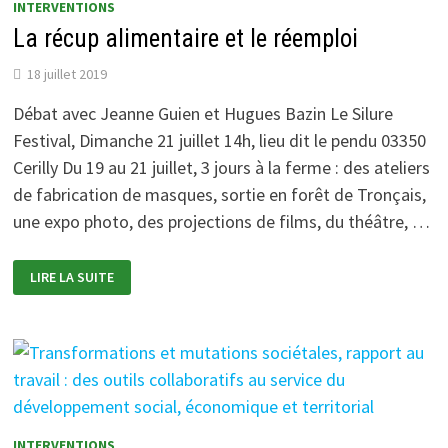
INTERVENTIONS
UNE
POLITIQUE
La récup alimentaire et le réemploi
DES
HORS-
LIEUX
18 juillet 2019
Débat avec Jeanne Guien et Hugues Bazin Le Silure
Festival, Dimanche 21 juillet 14h, lieu dit le pendu 03350
Cerilly Du 19 au 21 juillet, 3 jours à la ferme : des ateliers
de fabrication de masques, sortie en forêt de Tronçais,
une expo photo, des projections de films, du théâtre, …
LA
LIRE LA SUITE
RÉCUP
ALIMENTAIRE
ET
LE
RÉEMPLOI
INTERVENTIONS