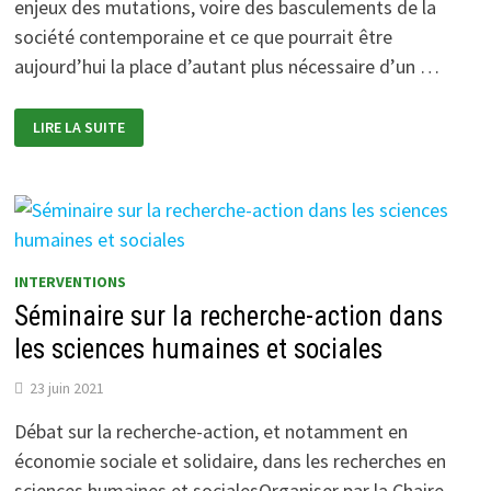
enjeux des mutations, voire des basculements de la
société contemporaine et ce que pourrait être
aujourd’hui la place d’autant plus nécessaire d’un …
QUELLES
LIRE LA SUITE
RÉPONSES
DE
L’ÉDUCATION
POPULAIRE
FACE
AU
SOCIAL
BUSINESS
ET
L’ÉTAT
INTERVENTIONS
NÉOLIBÉRAL
?
Séminaire sur la recherche-action dans
les sciences humaines et sociales
23 juin 2021
Débat sur la recherche-action, et notamment en
économie sociale et solidaire, dans les recherches en
sciences humaines et socialesOrganiser par la Chaire