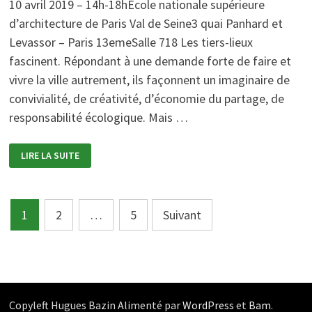
10 avril 2019 – 14h-18hÉcole nationale supérieure
AU
SAVOIR
d’architecture de Paris Val de Seine3 quai Panhard et
ET
À
Levassor – Paris 13emeSalle 718 Les tiers-lieux
LA
GOUVERNANCE
fascinent. Répondant à une demande forte de faire et
vivre la ville autrement, ils façonnent un imaginaire de
convivialité, de créativité, d’économie du partage, de
responsabilité écologique. Mais …
TIERS-
LIRE LA SUITE
LIEUX
:
ENTRE
VILLE
ALTERNATIVE
Pagination
ET
1
2
…
5
Suivant
BUSINESS
?
des
publications
Copyleft Hugues Bazin Alimenté par
WordPress
et
Bam
.