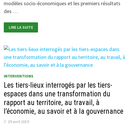
modèles socio-économiques et les premiers résultats
des …
RESTITUTION
LIRE LA SUITE
DES
TRAVAUX
SUR
LES
MODÈLES
SOCIO-
ÉCONOMIQUES
DES
ASSOCIATIONS
DE
JEUNESSE
ET
INTERVENTIONS
D’ÉDUCATION
POPULAIRE
Les tiers-lieux interrogés par les tiers-
espaces dans une transformation du
rapport au territoire, au travail, à
l’économie, au savoir et à la gouvernance
29 avril 2019