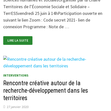
Territoires de l’Économie Sociale et Solidaire –
TerrESSvendredi 25 juin à 14hParticipation ouverte en
suivant le lien Zoom : Code secret 2021- lien de
connexion Programme : Note de …
SÉMINAIRE
LIRE LA SUITE
SUR
LA
RECHERCHE-
ACTION
DANS
LES
SCIENCES
HUMAINES
ET
SOCIALES
INTERVENTIONS
Rencontre créative autour de la
recherche-développement dans les
territoires
27 janvier 2020