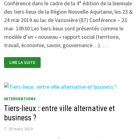
Conférence dans le cadre de la 4° édition de la biennale
des tiers-lieux de la Région Nouvelle-Aquitaine, les 23 &
24 mai 2019 au lac de Vassivière (87) Conférence – 23
mai- 10h30 Les tiers-lieux sont présentés comme le
modèle d’un « nouveau » rapport social (territoire,
travail, économie, savoir, gouvernance…). …
LES
LIRE LA SUITE
TIERS-
LIEUX
INTERROGÉS
PAR
LES
TIERS-
ESPACES
DANS
INTERVENTIONS
UNE
TRANSFORMATION
Tiers-lieux : entre ville alternative et
DU
RAPPORT
business ?
AU
TERRITOIRE,
AU
28 mars 2019
TRAVAIL,
À
L’ÉCONOMIE,