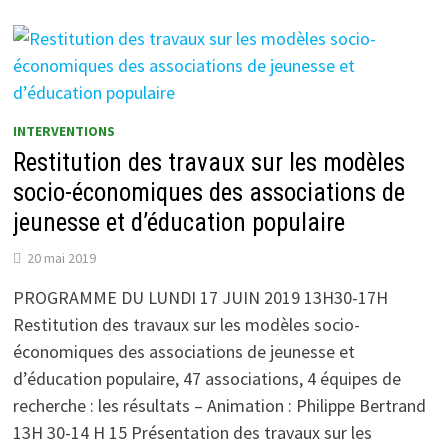
RAPPORT
AU
TRAVAIL
:
DES
OUTILS
COLLABORATIFS
AU
SERVICE
INTERVENTIONS
DU
DÉVELOPPEMENT
Restitution des travaux sur les modèles
SOCIAL,
ÉCONOMIQUE
socio-économiques des associations de
ET
TERRITORIAL
jeunesse et d’éducation populaire
20 mai 2019
PROGRAMME DU LUNDI 17 JUIN 2019 13H30-17H
Restitution des travaux sur les modèles socio-
économiques des associations de jeunesse et
d’éducation populaire, 47 associations, 4 équipes de
recherche : les résultats – Animation : Philippe Bertrand
13H 30-14 H 15 Présentation des travaux sur les