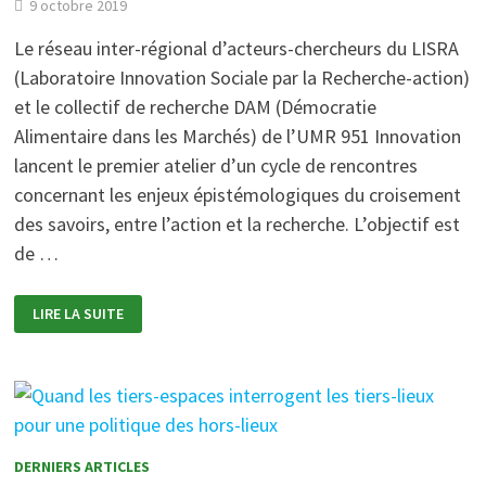
9 octobre 2019
Le réseau inter-régional d’acteurs-chercheurs du LISRA
(Laboratoire Innovation Sociale par la Recherche-action)
et le collectif de recherche DAM (Démocratie
Alimentaire dans les Marchés) de l’UMR 951 Innovation
lancent le premier atelier d’un cycle de rencontres
concernant les enjeux épistémologiques du croisement
des savoirs, entre l’action et la recherche. L’objectif est
de …
ATELIER
LIRE LA SUITE
«
TIERS
ESPACE
DE
LA
RECHERCHE-
ACTION
»
DERNIERS ARTICLES