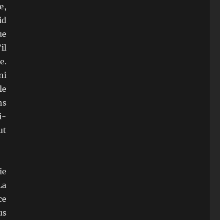
e,
id
ue
il
e.
ni
le
ns
i-
ut
ie
La
ce
us