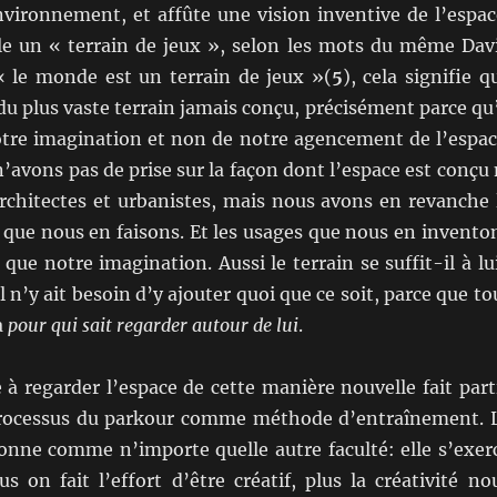
nvironnement, et affûte une vision inventive de l’espac
ille un « terrain de jeux », selon les mots du même Dav
 « le monde est un terrain de jeux »(
5
), cela signifie q
u plus vaste terrain jamais conçu, précisément parce qu’
notre imagination et non de notre agencement de l’espac
n’avons pas de prise sur la façon dont l’espace est conçu 
architectes et urbanistes, mais nous avons en revanche 
 que nous en faisons. Et les usages que nous en invento
 que notre imagination. Aussi le terrain se suffit-il à lu
 n’y ait besoin d’y ajouter quoi que ce soit, parce que to
à
pour qui sait regarder autour de lui
.
 à regarder l’espace de cette manière nouvelle fait part
processus du parkour comme méthode d’entraînement. 
ionne comme n’importe quelle autre faculté: elle s’exer
lus on fait l’effort d’être créatif, plus la créativité no