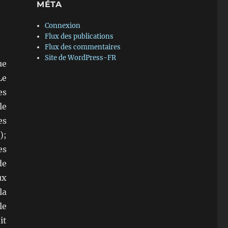
MÉTA
Connexion
Flux des publications
Flux des commentaires
Site de WordPress-FR
ue
Le
es
le
es
);
es
de
ux
la
le
it