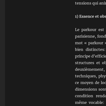
tensions qui an
1) Essence et ob
Le parkour est 
parisienne, fond
mot « parkour »
bien distincte
principe d’effic
structures et o
deuxièmement, 
techniques, phy
ce moyen de loc
dimensions sont
condition renda
même vocable