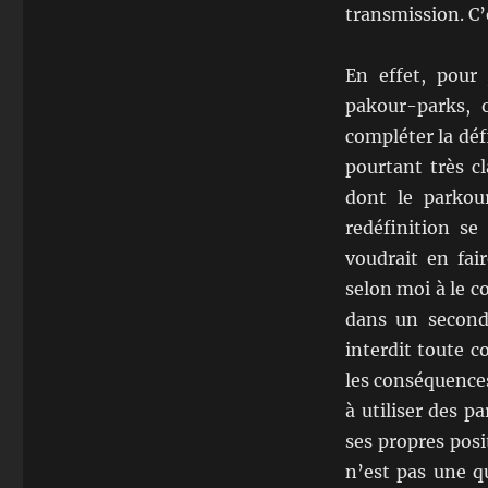
transmission. C’
En effet, pour
pakour-parks, 
compléter la déf
pourtant très cl
dont le parkour
redéfinition se
voudrait en fai
selon moi à le c
dans un second
interdit toute c
les conséquence
à utiliser des p
ses propres pos
n’est pas une qu