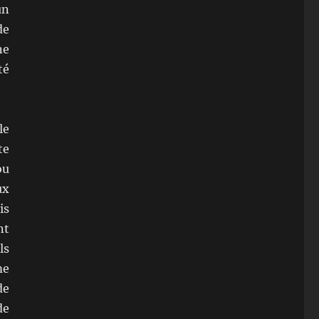
un
de
ne
té
le
te
ou
ux
is
nt
ls
me
de
de