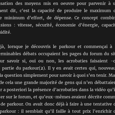
sation des moyens mis en oeuvre pour parvenir à 
ment dit, c’est la capacité de produire le maximum 
 le minimum d’effort, de dépense. Ce concept combi
sions : vitesse, sécurité, économie d’énergie, capaci
idité.
jà, lorsque je découvris le parkour et commençai à 
terminables débats occupaient les pages du forum du si
r savoir si, oui ou non, les acrobaties faisaient -
- partie du parkour(
2
). Il y en avait certes qui, nouvea
la question simplement pour savoir à quoi s’en tenir. Ma
é de cela une grande majorité de gens qui n’en débattaie
r a posteriori la présence d’acrobaties dans la vidéo qu’i
ter sur le forum, et qu’eux-mêmes avaient décrite com
de parkour. On avait donc déjà à faire à une tentative 
parkour : il semblait qu’il faille à tout prix l’enrichir 