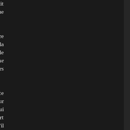
it
ue
re
la
le
ue
es
te
ur
ui
rt
il