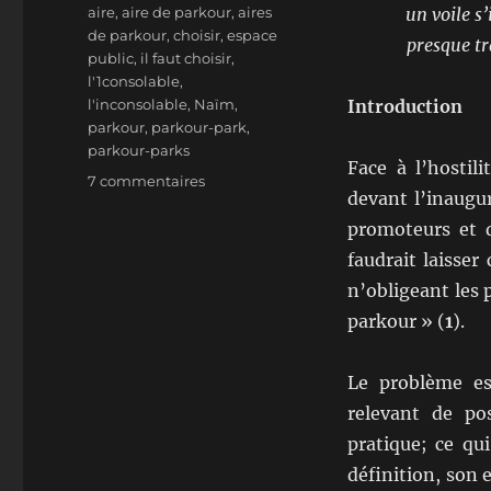
le
Étiquettes
aire
,
aire de parkour
,
aires
un voile s
de parkour
,
choisir
,
espace
presque tr
public
,
il faut choisir
,
l'1consolable
,
l'inconsolable
,
Naïm
,
Introduction
parkour
,
parkour-park
,
parkour-parks
Face à l’hostil
sur
7 commentaires
devant l’inaugur
Parkour-
parks
promoteurs et 
ou
faudrait laisser
parkour
n’obligeant les 
:
il
parkour » (
1
).
faut
choisir
Le problème es
relevant de po
pratique; ce qu
définition, son e