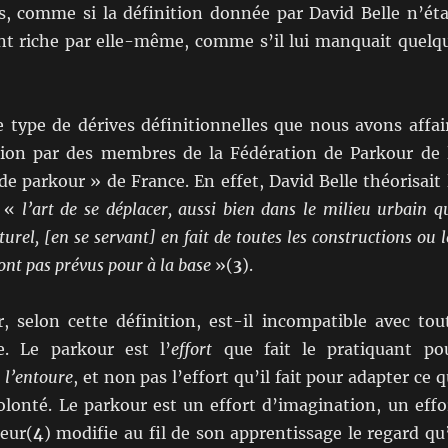
s, comme si la définition donnée par David Belle n’éta
t riche par elle-même, comme s’il lui manquait quelq
 type de dérives définitionnelles que nous avons affai
tion par des membres de la Fédération de Parkour de 
de parkour » de France. En effet, David Belle théorisait 
e «
l’art de se déplacer, aussi bien dans le milieu urbain q
turel,
[en se servant]
en fait de toutes les constructions ou l
ont pas prévus pour à la base
»(
3
).
r, selon cette définition, est-il incompatible avec tou
e. Le parkour est l’
effort
que fait le pratiquant po
i l’entoure
, et non pas l’effort qu’il fait pour adapter ce q
olonté. Le parkour est un effort d’imagination, un effo
ceur(
4
) modifie au fil de son apprentissage le regard qu’