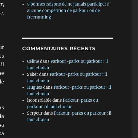
r,
5 bonnes raisons de ne jamais participer à
aucune compétition de parkour ou de
re
.
freerunning
ur
COMMENTAIRES RÉCENTS
es
Céline
dans
Parkour-parks ou parkour : il
 il
faut choisir
ne
Saker
dans
Parkour-parks ou parkour : il
faut choisir
de
Hugues
dans
Parkour-parks ou parkour : il
faut choisir
l1consolable
dans
Parkour-parks ou
parkour : il faut choisir
ns
Serpeur
dans
Parkour-parks ou parkour : il
la
faut choisir
sa
sa