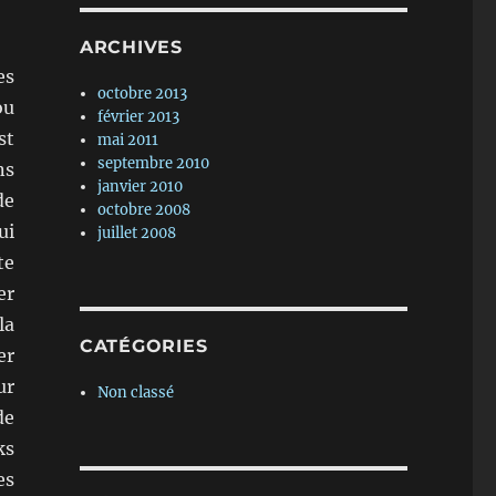
ARCHIVES
es
octobre 2013
ou
février 2013
st
mai 2011
septembre 2010
ns
janvier 2010
de
octobre 2008
ui
juillet 2008
te
er
la
CATÉGORIES
er
ur
Non classé
de
ks
es