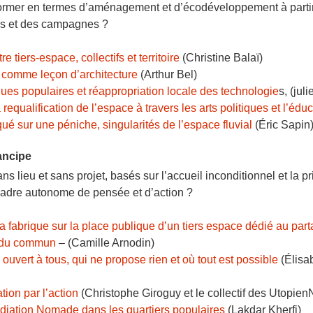
nsformer en termes d’aménagement et d’écodéveloppement à parti
es et des campagnes ?
re tiers-espace, collectifs et territoire
(Christine Balaï)
s comme leçon d’architecture
(Arthur Bel)
ques populaires et réappropriation locale des technologie
s, (jul
 requalification de l’espace à travers les arts politiques et l’édu
ué sur une péniche, singularités de l’espace fluvial
(Éric Sapin
ancipe
s lieu et sans projet, basés sur l’accueil inconditionnel et la 
cadre autonome de pensée et d’action ?
a fabrique sur la place publique d’un tiers espace dédié au pa
re du commun
– (Camille Arnodin)
uvert à tous, qui ne propose rien et où tout est possible
(Élisa
ion par l’action
(Christophe Giroguy et le collectif des Utopien
édiation Nomade dans les quartiers populaires
(Lakdar Kherfi)