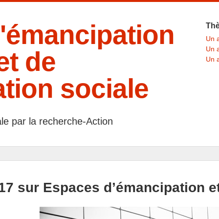
'émancipation
Th
Un a
Un a
et de
Un a
tion sociale
ale par la recherche-Action
17 sur Espaces d’émancipation et