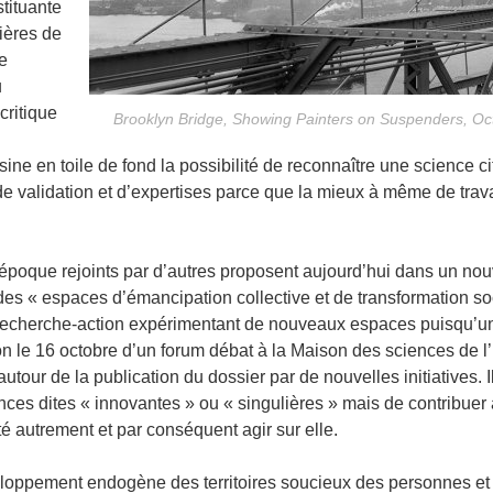
tituante
nières de
re
u
ritique
Brooklyn Bridge, Showing Painters on Suspenders, O
ne en toile de fond la possibilité de reconnaître une science 
 de validation et d’expertises parce que la mieux à même de trav
’époque rejoints par d’autres proposent aujourd’hui dans un nou
es « espaces d’émancipation collective et de transformation so
herche-action expérimentant de nouveaux espaces puisqu’une
tion le 16 octobre d’un forum débat à la Maison des sciences de
autour de la publication du dossier par de nouvelles initiatives. 
nces dites « innovantes » ou « singulières » mais de contribue
té autrement et par conséquent agir sur elle.
veloppement endogène des territoires soucieux des personnes et