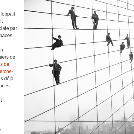
loppait
it
ciale par
spaces
un
hiers de
s de
herche-
ns déjà
paces
t
s