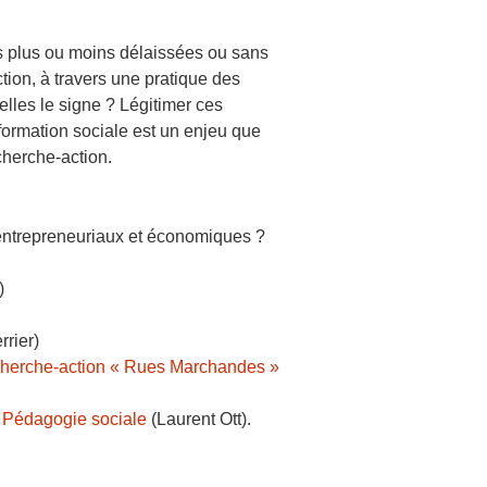
s plus ou moins délaissées ou sans
ction, à travers une pratique des
lles le signe ? Légitimer ces
formation sociale est un enjeu que
cherche-action.
 entrepreneuriaux et économiques ?
)
rrier)
recherche-action « Rues Marchandes »
n Pédagogie sociale
(Laurent Ott).