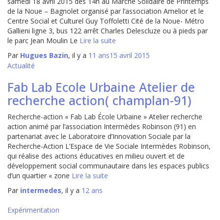
samedi 18 avril 2015 dès 14h au Marché Solidaire de Printemps
de la Noue – Bagnolet organisé par l’association Amelior et le
Centre Social et Culturel Guy Toffoletti Cité de la Noue- Métro
Gallieni ligne 3, bus 122 arrêt Charles Delescluze ou à pieds par
le parc Jean Moulin Le
Lire la suite
Par
Hugues Bazin
, il y a
11 ans
15 avril 2015
Actualité
Fab Lab Ecole Urbaine Atelier de
recherche action( champlan-91)
Recherche-action « Fab Lab École Urbaine » Atelier recherche
action animé par l’association Intermèdes Robinson (91) en
partenariat avec le Laboratoire d’Innovation Sociale par la
Recherche-Action L’Espace de Vie Sociale Intermèdes Robinson,
qui réalise des actions éducatives en milieu ouvert et de
développement social communautaire dans les espaces publics
d’un quartier « zone
Lire la suite
Par
intermedes
, il y a
12 ans
Expérimentation