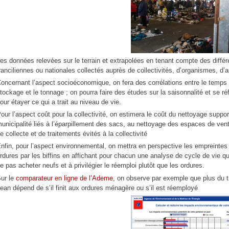
es données relevées sur le terrain et extrapolées en tenant compte des diffé
ranciliennes ou nationales collectés auprès de collectivités, d’organismes, d’
oncernant l’aspect socioéconomique, on fera des corrélations entre le temps de
tockage et le tonnage ; on pourra faire des études sur la saisonnalité et se r
our étayer ce qui a trait au niveau de vie.
our l’aspect coût pour la collectivité, on estimera le coût du nettoyage suppor
unicipalité liés à l’éparpillement des sacs, au nettoyage des espaces de vente
e collecte et de traitements évités à la collectivité
nfin, pour l’aspect environnemental, on mettra en perspective les empreintes
rdures par les biffins en affichant pour chacun une analyse de cycle de vie q
e pas acheter neufs et à privilégier le réemploi plutôt que les ordures.
ur le
comparateur en ligne de l’Ademe
, on observe par exemple que plus du ti
ean dépend de s’il finit aux ordures ménagère ou s’il est réemployé