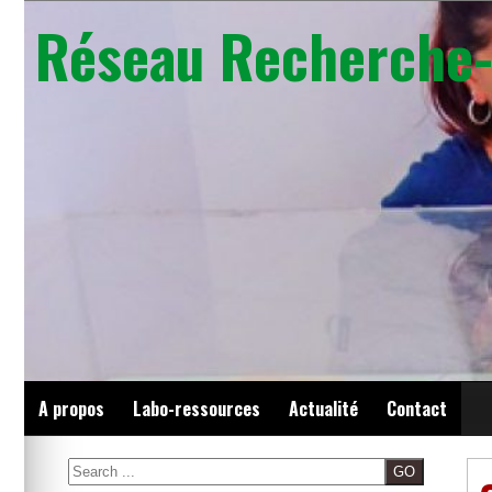
Skip
Réseau Recherche-
to
content
A propos
Labo-ressources
Actualité
Contact
Search