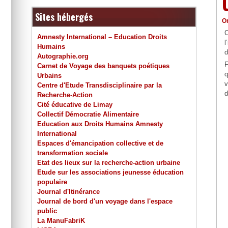
Sites hébergés
O
C
Amnesty International – Education Droits
l
Humains
d
Autographie.org
F
Carnet de Voyage des banquets poétiques
q
Urbains
v
Centre d'Etude Transdisciplinaire par la
d
Recherche-Action
Cité éducative de Limay
Collectif Démocratie Alimentaire
Education aux Droits Humains Amnesty
International
Espaces d'émancipation collective et de
transformation sociale
Etat des lieux sur la recherche-action urbaine
Etude sur les associations jeunesse éducation
populaire
Journal d'Itinérance
Journal de bord d'un voyage dans l'espace
public
La ManuFabriK