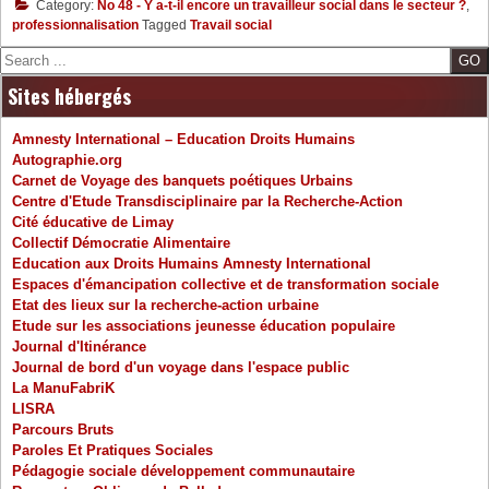
Category:
No 48 - Y a-t-il encore un travailleur social dans le secteur ?
,
–
professionnalisation
Tagged
Travail social
Sommaire
Search
/
Edito
Sites hébergés
–
Y
Amnesty International – Education Droits Humains
a-
Autographie.org
t-
Carnet de Voyage des banquets poétiques Urbains
il
Centre d'Etude Transdisciplinaire par la Recherche-Action
encore
Cité éducative de Limay
un
Collectif Démocratie Alimentaire
travailleur
Education aux Droits Humains Amnesty International
social
Espaces d'émancipation collective et de transformation sociale
dans
Etat des lieux sur la recherche-action urbaine
le
Etude sur les associations jeunesse éducation populaire
secteur
Journal d'Itinérance
?
Journal de bord d'un voyage dans l'espace public
La ManuFabriK
LISRA
Parcours Bruts
Paroles Et Pratiques Sociales
Pédagogie sociale développement communautaire