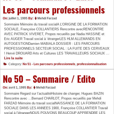
–
Les parcours professionnels
Nouvelles
approches
On:
juillet 1, 1995
By:
Mehdi Farzad
Sommaire Mémoire du travail socialA L’ORIGINE DE LA FORMATION
SOCIALE, Françoise COLLANTIERS Rencontre avecRENCONTRE
AVEC PATRICK VIVERET, Propos recueillis par Nadia HASSINE et
Eric AUGER Travail social à ‘étrangerLES HLM ALLEMANDS EN
AUTOGESTIONDamien MABIALA DOSSIER : LES PARCOURS
PROFESSIONNELS SECTEUR SOCIAL : LA FUITE DES CERVEAUX
! Hervé DROUARD Arts et Cultures LES TRAVAILLEURS SOCIAUX …
No
Lire la suite
51
Category:
No 51 - Les parcours professionnels
,
professionnalisation
–
Sommaire
No 50 – Sommaire / Edito
/
Edito
–
On:
avril 1, 1995
By:
Mehdi Farzad
Les
Sommaire Regard sur l’actualitéHistoire de changer, Hugues BAZIN
parcours
Rencontre avec …Bernard CHARLOT, Propos recueillis par Mehdi
professionnels
FARZAD Mémoire du travail socialNAISSANCE DE LA FORMATION
SOCIALE DANS LES ANNEES 1900, Françoise COLLANTIER Travail
social à l’étrangerNOUS POUVONS BEAUCOUP APPRENDRE LES