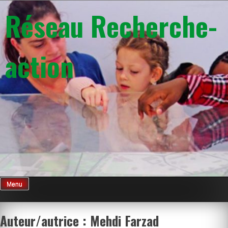
Skip
Réseau Recherche-
to
content
action
Menu
Auteur/autrice :
Mehdi Farzad