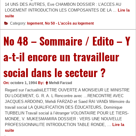
14 UNS DES AUTRES, Eve CHAMBON DOSSIER : L’ACCES AU
LOGEMENT INTRODUCTION LES COMPOSANTES DE LA …
Lire la
No
suite
50
Category:
logement
,
No 50 - L'accès au logement
–
Sommaire
No 48 – Sommaire / Edito – Y
/
Edito
a-t-il encore un travailleur
social dans le secteur ?
On:
octobre 1, 1994
By:
Mehdi Farzad
Regard sur l’actualitéLETTRE OUVERTE A MONSIEUR LE MINISTRE
DU LOGEMENT, G. R. A. L Rencontre avec …RENCONTRE AVEC
JACQUES ARDOINO, Mehdi FARZAD et Saed RAI VANDi Mémoire du
travail social LA QUALIFICATION DES ÉDUCATEURS, Dominique
TURBELIN Travail social à l’étranger VOLONTAIRE POUR LE TIERS-
MONDE, V. MUKESMAMIRA DOSSIER : VERS UNE NOUVELLE
PROFESSIONNALITE INTRODUCTION TABLE RONDE, …
Lire la
No
suite
48