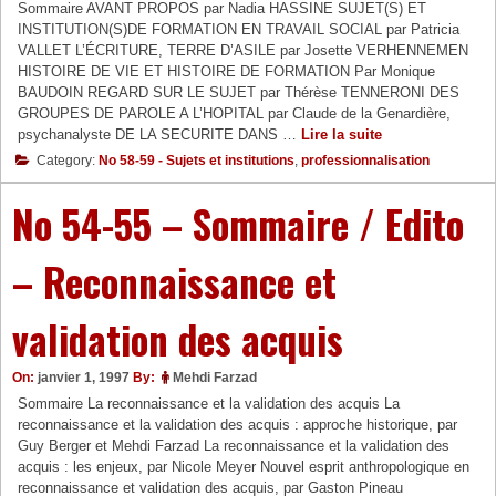
Sommaire AVANT PROPOS par Nadia HASSINE SUJET(S) ET
INSTITUTION(S)DE FORMATION EN TRAVAIL SOCIAL par Patricia
VALLET L’ÉCRITURE, TERRE D’ASILE par Josette VERHENNEMEN
HISTOIRE DE VIE ET HISTOIRE DE FORMATION Par Monique
BAUDOIN REGARD SUR LE SUJET par Thérèse TENNERONI DES
GROUPES DE PAROLE A L’HOPITAL par Claude de la Genardière,
No
psychanalyste DE LA SECURITE DANS …
Lire la suite
58-
Category:
No 58-59 - Sujets et institutions
,
professionnalisation
59
–
No 54-55 – Sommaire / Edito
Sommaire
/
Edito
– Reconnaissance et
–
Sujets
validation des acquis
et
institutions
On:
janvier 1, 1997
By:
Mehdi Farzad
Sommaire La reconnaissance et la validation des acquis La
reconnaissance et la validation des acquis : approche historique, par
Guy Berger et Mehdi Farzad La reconnaissance et la validation des
acquis : les enjeux, par Nicole Meyer Nouvel esprit anthropologique en
reconnaissance et validation des acquis, par Gaston Pineau