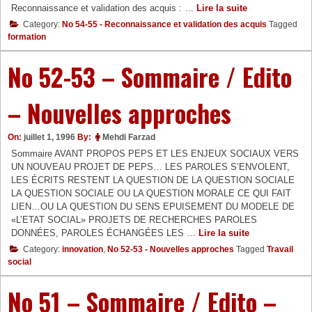
No
Reconnaissance et validation des acquis : …
Lire la suite
54-
Category:
No 54-55 - Reconnaissance et validation des acquis
Tagged
55
formation
–
Sommaire
No 52-53 – Sommaire / Edito
/
Edito
–
– Nouvelles approches
Reconnaissanc
et
On:
juillet 1, 1996
By:
Mehdi Farzad
validation
des
Sommaire AVANT PROPOS PEPS ET LES ENJEUX SOCIAUX VERS
acquis
UN NOUVEAU PROJET DE PEPS… LES PAROLES S’ENVOLENT,
LES ÉCRITS RESTENT LA QUESTION DE LA QUESTION SOCIALE
LA QUESTION SOCIALE OU LA QUESTION MORALE CE QUI FAIT
LIEN…OU LA QUESTION DU SENS EPUISEMENT DU MODELE DE
«L’ETAT SOCIAL» PROJETS DE RECHERCHES PAROLES
No
DONNÉES, PAROLES ÉCHANGÉES LES …
Lire la suite
52-
Category:
innovation
,
No 52-53 - Nouvelles approches
Tagged
Travail
53
social
–
Sommaire
No 51 – Sommaire / Edito –
/
Edito