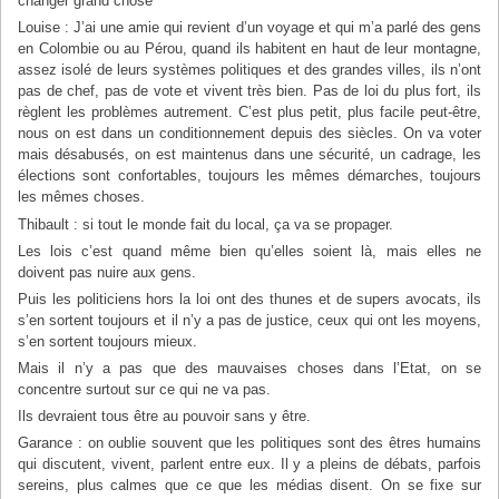
changer grand chose
Louise : J’ai une amie qui revient d’un voyage et qui m’a parlé des gens
en Colombie ou au Pérou, quand ils habitent en haut de leur montagne,
assez isolé de leurs systèmes politiques et des grandes villes, ils n’ont
pas de chef, pas de vote et vivent très bien. Pas de loi du plus fort, ils
règlent les problèmes autrement. C’est plus petit, plus facile peut-être,
nous on est dans un conditionnement depuis des siècles. On va voter
mais désabusés, on est maintenus dans une sécurité, un cadrage, les
élections sont confortables, toujours les mêmes démarches, toujours
les mêmes choses.
Thibault : si tout le monde fait du local, ça va se propager.
Les lois c’est quand même bien qu’elles soient là, mais elles ne
doivent pas nuire aux gens.
Puis les politiciens hors la loi ont des thunes et de supers avocats, ils
s’en sortent toujours et il n’y a pas de justice, ceux qui ont les moyens,
s’en sortent toujours mieux.
Mais il n’y a pas que des mauvaises choses dans l’Etat, on se
concentre surtout sur ce qui ne va pas.
Ils devraient tous être au pouvoir sans y être.
Garance : on oublie souvent que les politiques sont des êtres humains
qui discutent, vivent, parlent entre eux. Il y a pleins de débats, parfois
sereins, plus calmes que ce que les médias disent. On se fixe sur