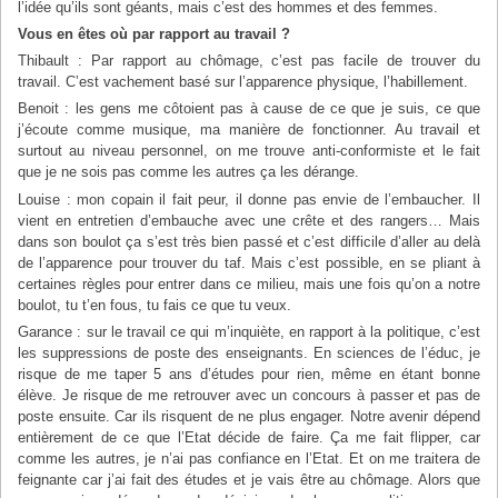
l’idée qu’ils sont géants, mais c’est des hommes et des femmes.
Vous en êtes où par rapport au travail ?
Thibault : Par rapport au chômage, c’est pas facile de trouver du
travail. C’est vachement basé sur l’apparence physique, l’habillement.
Benoit : les gens me côtoient pas à cause de ce que je suis, ce que
j’écoute comme musique, ma manière de fonctionner. Au travail et
surtout au niveau personnel, on me trouve anti-conformiste et le fait
que je ne sois pas comme les autres ça les dérange.
Louise : mon copain il fait peur, il donne pas envie de l’embaucher. Il
vient en entretien d’embauche avec une crête et des rangers… Mais
dans son boulot ça s’est très bien passé et c’est difficile d’aller au delà
de l’apparence pour trouver du taf. Mais c’est possible, en se pliant à
certaines règles pour entrer dans ce milieu, mais une fois qu’on a notre
boulot, tu t’en fous, tu fais ce que tu veux.
Garance : sur le travail ce qui m’inquiète, en rapport à la politique, c’est
les suppressions de poste des enseignants. En sciences de l’éduc, je
risque de me taper 5 ans d’études pour rien, même en étant bonne
élève. Je risque de me retrouver avec un concours à passer et pas de
poste ensuite. Car ils risquent de ne plus engager. Notre avenir dépend
entièrement de ce que l’Etat décide de faire. Ça me fait flipper, car
comme les autres, je n’ai pas confiance en l’Etat. Et on me traitera de
feignante car j’ai fait des études et je vais être au chômage. Alors que