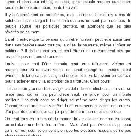
lignée et dans leur intérêt, et nous, gentil peuple mouton dans notre
société de consommation, on doit suivre.
Il y a énormément de problèmes, mais on nous dit qu’il n’y a pas de
solution et pas d’argent. Les manifestations ne sont pas écoutées, le
peuple souffle, les politiques profitent, et attendent que les plus
révoltés se calment.
Sarah : est-ce que tu penses qu’un être humain, peut être aussi bien
dans ses baskets avec tout ça, la crise, la pauvreté, même si c’est un
politique ? Il doit culpabiliser, et peut être qu’on ne comprend pas que
les politiques ont peu de pouvoir.
Louise: pour moi l’être humain peut être tellement vicieux et
manipulateur. Si on avait voulu, on aurait changé les choses, c’est
évident. Hollande a pas fait grand chose, et le voilà revenir en Corrèze
pour s’acheter une villa et profiter de sa fortune. C’est pourri.
Thibault : on y pense tous à agir, au delà de ces élections, mais on se
lance pas, car on n’a peur d’être seul, se lancer pour un monde
meilleur. Il faudrait donc se diriger soi même sans diriger les autres.
Connaître nos limites et s’arrêter là où commencent celles des autres.
J’ai peur de commencer car j’ai peur de me retourner et d’être seul.
On croit tous en la beauté du monde, la vie elle est comme ça aussi,
on est dans une belle fourmilière… Mais c’est pas évident d’agir pour
ça si on est seul, et on sent bien que les élections risquent de ne pas