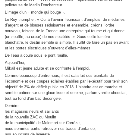
pelleteuse de Merlin l’enchanteur.
L’image d’un « monde qui bouge ».
Le Roy triomphe : « Oui à l’avenir fleurissant d’emplois, de médailles
d’argent et de blouses séduisantes et ensemble, créons l’ordre
nouveau, faisons de la France une entreprise qui tourne et qui donne
(un souffle, au cœur) de nos sociétés. ». Sous cette lumière
blanchâtre, le destin semble si simple. Il suffit de faire un pas en avant
et les portes électriques s’ouvrent d’elles-mêmes.
De l’eau a coulé sous le pont rouillé.
Aujourd’hui,
Mikail est jeune adulte et se confronte à l’emploi.
Comme beaucoup d’entre nous, il est satisfait des bienfaits de
l’économie et des coupes éclaires établies par l’exécutif pour tenir son
objectif de 3% de déficit public en 2018. L’histoire est en marche et
semble patiner sur une glace lisse et sereine, parfum vanille-chocolat,
tout au fond d’un bac décongelé.
Derrière
les magasins neufs et saillants
de la nouvelle ZAC du Moulin
de la municipalité de Malemort-sur-Corrèze,
nous sommes partis retrouver nos traces d’enfance,
nos soupçons de légèreté