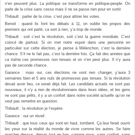
n’en peuvent plus. La politique se transforme en politique-people. On
parle de la crise sans cesse mais il ne se passe rien pour en sortir.
Thibault : parler de la crise, c’est pour attirer les votes.
Benoit : quand ils font les débats à 11, on oublie les propos des
premiers qui ont parlé, ca sert à rien, y’a trop de monde.
Thibault : soit c’est la révolution, soit c’est la guerre mondiale. C’est
coincé de partout. Si on met notre espoir dans une personne en
particulier sur cette élection, je pense à Mélenchon, c’est la dernière
chance. S’il ne le fait pas, c’est la dernière fois. Ça fait des années que
ca traîne ces promesses non tenues et on n’en peut plus. Il n’y aura
pas de seconde chance.
Garance : mais oui, ces élections ne vont rien changer, y’aura 3
semaines bien et 5 ans nuls de promesses pas tenues. Si la révolution
devait avoir lieu, ce serait déjà fait. Les candidats actuels ne sont pas
nouveaux, il n’y a rien de révolutionnaire dans leurs idées, et les gens
ne sont pas prêts, il y a un confort dans notre société actuelle qu’on ne
veut pas remettre en question.
Thibault : la révolution je l’espère.
Garance : oui un réveil.
Thibault : que tous ceux qui sont en haut, tombent. Ça leur ferait ouvrir
les yeux sur la réalité du monde de vivre comme les autres. Se faire
marcher dessus, depuis tout en bas, comme nous, sans confort, sans