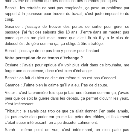
mon avenir ne dépend que des décisions des hommes politiques.
Benoit : les retraités ne sont pas remplacés, ça pose un problème par
rapport à la jeunesse pour trouver du travail, c’est juste impossible du
coup.
Garance : j’essaye de trouver des portes de sortie pour gérer ce
passage, j’ai fait des saisons dès 18 ans. J’entre dans un master, pas
parce que ca me plait mais parce que c’est là où il y a le plus de
débouchés. Je gère comme ça, ça oblige à être stratège.
Benoit : j’essaye de ne pas trop y penser pour l’instant.
Votre perception de ce temps d’échange ?
Océane : j’avais pour optique d’y voir plus clair dans ce brouhaha, me
forger une conscience, donc c’est bien d’échanger.
Benoit : ca fait du bien de discuter même si on est pas d’accord.
Garance : J’aime bien le calme qu’il y a eu. Pas de dispute.
Victor : c’est la première fois que je fais une réunion comme ça, j’avais
peur que ce soit la guerre dans les débats, ça permet d’ouvrir les yeux,
c’est intéressant.
Thibault : je savais pas trop ce que ça allait donner, j’en parle jamais,
j’ai pas envie d’en parler car ça me fait péter des câbles, et finalement
c’était super intéressant, on a pu discuter calmement.
Sarah : même point de vue, c’est intéressant, on n’en parle pas