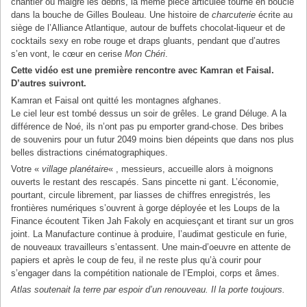
chantier où malgré les débris, la même pièce articulée tourne en boucle
dans la bouche de Gilles Bouleau. Une histoire de
charcuterie
écrite au
siège de l’Alliance Atlantique, autour de buffets chocolat-liqueur et de
cocktails sexy en robe rouge et draps gluants, pendant que d’autres
s’en vont, le cœur en cerise
Mon Chéri
.
Cette vidéo est une première rencontre avec Kamran et Faisal.
D’autres suivront.
Kamran et Faisal ont quitté les montagnes afghanes.
Le ciel leur est tombé dessus un soir de grêles. Le grand Déluge. A la
différence de Noé, ils n’ont pas pu emporter grand-chose. Des bribes
de souvenirs pour un futur 2049 moins bien dépeints que dans nos plus
belles distractions cinématographiques.
Votre «
village planétaire
« , messieurs, accueille alors à moignons
ouverts le restant des rescapés. Sans pincette ni gant. L’économie,
pourtant, circule librement, par liasses de chiffres enregistrés, les
frontières numériques s’ouvrent à gorge déployée et les Loups de la
Finance écoutent Tiken Jah Fakoly en acquiesçant et tirant sur un gros
joint. La Manufacture continue à produire, l’audimat gesticule en furie,
de nouveaux travailleurs s’entassent. Une main-d’oeuvre en attente de
papiers et après le coup de feu, il ne reste plus qu’à courir pour
s’engager dans la compétition nationale de l’Emploi, corps et âmes.
Atlas soutenait la terre par espoir d’un renouveau. Il la porte toujours.