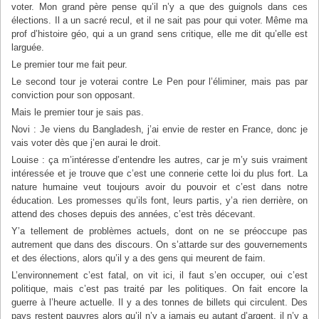
voter. Mon grand père pense qu’il n’y a que des guignols dans ces
élections. Il a un sacré recul, et il ne sait pas pour qui voter. Même ma
prof d’histoire géo, qui a un grand sens critique, elle me dit qu’elle est
larguée.
Le premier tour me fait peur.
Le second tour je voterai contre Le Pen pour l’éliminer, mais pas par
conviction pour son opposant.
Mais le premier tour je sais pas.
Novi : Je viens du Bangladesh, j’ai envie de rester en France, donc je
vais voter dès que j’en aurai le droit.
Louise : ça m’intéresse d’entendre les autres, car je m’y suis vraiment
intéressée et je trouve que c’est une connerie cette loi du plus fort. La
nature humaine veut toujours avoir du pouvoir et c’est dans notre
éducation. Les promesses qu’ils font, leurs partis, y’a rien derrière, on
attend des choses depuis des années, c’est très décevant.
Y’a tellement de problèmes actuels, dont on ne se préoccupe pas
autrement que dans des discours. On s’attarde sur des gouvernements
et des élections, alors qu’il y a des gens qui meurent de faim.
L’environnement c’est fatal, on vit ici, il faut s’en occuper, oui c’est
politique, mais c’est pas traité par les politiques. On fait encore la
guerre à l’heure actuelle. Il y a des tonnes de billets qui circulent. Des
pays restent pauvres alors qu’il n’y a jamais eu autant d’argent, il n’y a