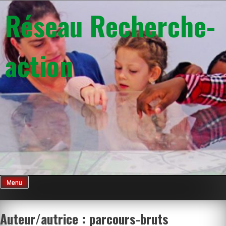
Skip
Réseau Recherche-
to
content
action
Menu
Auteur/autrice :
parcours-bruts