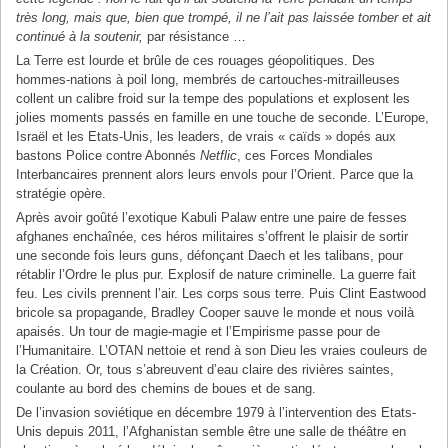
très long, mais que, bien que trompé, il ne l’ait pas laissée tomber et ait
continué à la soutenir,
par résistance …
La Terre est lourde et brûle de ces rouages géopolitiques. Des
hommes-nations à poil long, membrés de cartouches-mitrailleuses
collent un calibre froid sur la tempe des populations et explosent les
jolies moments passés en famille en une touche de seconde. L’Europe,
Israël et les Etats-Unis, les leaders, de vrais « caïds » dopés aux
bastons Police contre Abonnés
Netflic
, ces Forces Mondiales
Interbancaires prennent alors leurs envols pour l’Orient. Parce que la
stratégie opère.
Après avoir goûté l’exotique Kabuli Palaw entre une paire de fesses
afghanes enchaînée, ces héros militaires s’offrent le plaisir de sortir
une seconde fois leurs guns, défonçant Daech et les talibans, pour
rétablir l’Ordre le plus pur. Explosif de nature criminelle. La guerre fait
feu. Les civils prennent l’air. Les corps sous terre. Puis Clint Eastwood
bricole sa propagande, Bradley Cooper sauve le monde et nous voilà
apaisés. Un tour de magie-magie et l’Empirisme passe pour de
l’Humanitaire. L’OTAN nettoie et rend à son Dieu les vraies couleurs de
la Création. Or, tous s’abreuvent d’eau claire des rivières saintes,
coulante au bord des chemins de boues et de sang.
De l’invasion soviétique en décembre 1979 à l’intervention des Etats-
Unis depuis 2011, l’Afghanistan semble être une salle de théâtre en