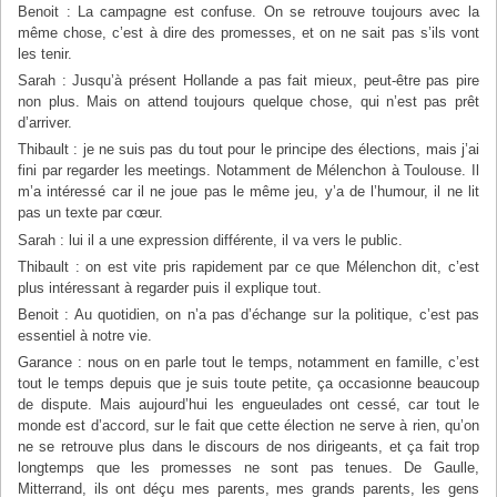
Benoit : La campagne est confuse. On se retrouve toujours avec la
même chose, c’est à dire des promesses, et on ne sait pas s’ils vont
les tenir.
Sarah : Jusqu’à présent Hollande a pas fait mieux, peut-être pas pire
non plus. Mais on attend toujours quelque chose, qui n’est pas prêt
d’arriver.
Thibault : je ne suis pas du tout pour le principe des élections, mais j’ai
fini par regarder les meetings. Notamment de Mélenchon à Toulouse. Il
m’a intéressé car il ne joue pas le même jeu, y’a de l’humour, il ne lit
pas un texte par cœur.
Sarah : lui il a une expression différente, il va vers le public.
Thibault : on est vite pris rapidement par ce que Mélenchon dit, c’est
plus intéressant à regarder puis il explique tout.
Benoit : Au quotidien, on n’a pas d’échange sur la politique, c’est pas
essentiel à notre vie.
Garance : nous on en parle tout le temps, notamment en famille, c’est
tout le temps depuis que je suis toute petite, ça occasionne beaucoup
de dispute. Mais aujourd’hui les engueulades ont cessé, car tout le
monde est d’accord, sur le fait que cette élection ne serve à rien, qu’on
ne se retrouve plus dans le discours de nos dirigeants, et ça fait trop
longtemps que les promesses ne sont pas tenues. De Gaulle,
Mitterrand, ils ont déçu mes parents, mes grands parents, les gens