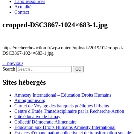
Labo-ressources
Actualité
Contact
cropped-DSC3867-1024×683-1.jpg
https://recherche-action.fr/wp-content/uploads/2019/01/cropped-
DSC3867-1024×683-1.jpg
←
previous
Search
Sites hébergés
Amnesty International – Education Droits Humains
Autographie.org
Carnet de Voyage des banquets poétiques Urbains
Centre d'Etude Transdisciplinaire par la Recherche-Action
Cité éducative de Limay
Collectif Démocratie Alimentaire
Education aux Droits Humains Amnesty International
Espaces d'émancipation collective et de transformation sociale