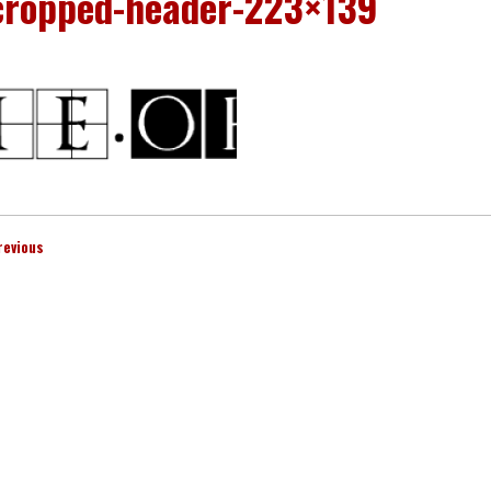
cropped-header-223×139
revious