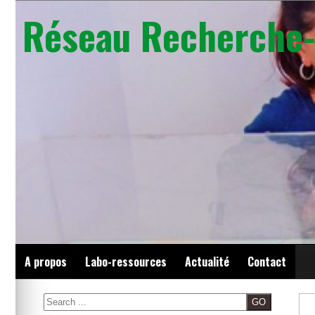
Skip
Réseau Recherche-
to
content
A propos
Labo-ressources
Actualité
Contact
Search