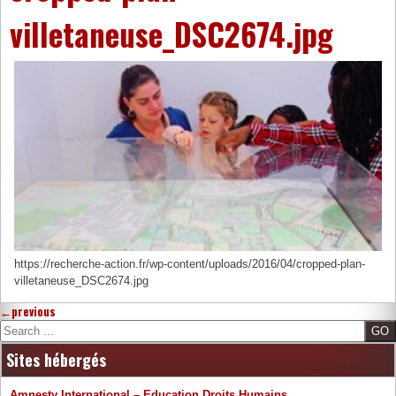
villetaneuse_DSC2674.jpg
https://recherche-action.fr/wp-content/uploads/2016/04/cropped-plan-
villetaneuse_DSC2674.jpg
←
previous
Search
Sites hébergés
Amnesty International – Education Droits Humains