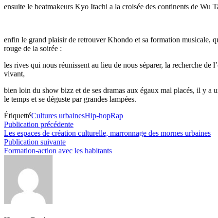
ensuite le beatmakeurs Kyo Itachi a la croisée des continents de Wu T
enfin le grand plaisir de retrouver Khondo et sa formation musicale, q
rouge de la soirée :
les rives qui nous réunissent au lieu de nous séparer, la recherche de l’
vivant,
bien loin du show bizz et de ses dramas aux égaux mal placés, il y a 
le temps et se déguste par grandes lampées.
Étiquetté
Cultures urbaines
Hip-hop
Rap
Navigation
Publication
Publication précédente
précédente :
Les espaces de création culturelle, marronnage des mornes urbaines
de
Publication
Publication suivante
l’article
suivante :
Formation-action avec les habitants