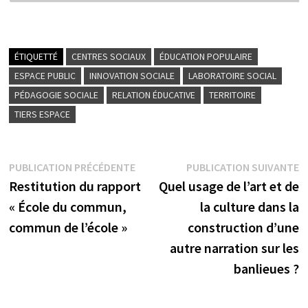
ÉTIQUETTÉ
CENTRES SOCIAUX
ÉDUCATION POPULAIRE
ESPACE PUBLIC
INNOVATION SOCIALE
LABORATOIRE SOCIAL
PÉDAGOGIE SOCIALE
RELATION ÉDUCATIVE
TERRITOIRE
TIERS ESPACE
Navigation
Publication
P
PUBLICATION PRÉCÉDENTE
PUBLICATION SUIVANTE
précédente :
su
Restitution du rapport
Quel usage de l’art et de
de
« École du commun,
la culture dans la
l’article
commun de l’école »
construction d’une
autre narration sur les
banlieues ?