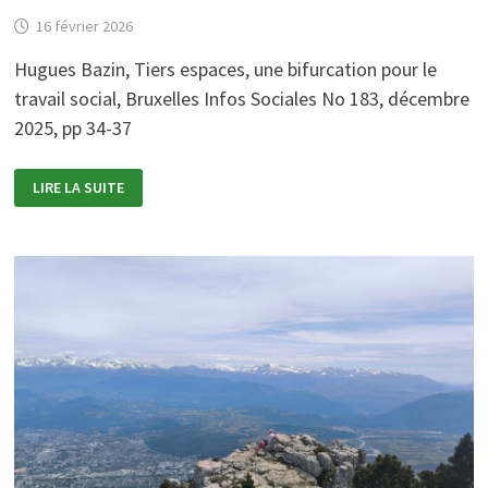
16 février 2026
Hugues Bazin, Tiers espaces, une bifurcation pour le
travail social, Bruxelles Infos Sociales No 183, décembre
2025, pp 34-37
TIERS
LIRE LA SUITE
ESPACES,
UNE
BIFURCATION
POUR
LE
TRAVAIL
SOCIAL