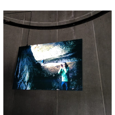
AUX
TIERS-
LIEUX,
ENTRE
CONTRE-
POUVOIR
ET
POUVOIR
DE
CONTRÔLE