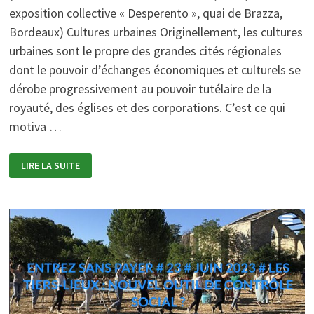
exposition collective « Desperento », quai de Brazza,
Bordeaux) Cultures urbaines Originellement, les cultures
urbaines sont le propre des grandes cités régionales
dont le pouvoir d’échanges économiques et culturels se
dérobe progressivement au pouvoir tutélaire de la
royauté, des églises et des corporations. C’est ce qui
motiva …
LES
LIRE LA SUITE
ESPACES
DE
CRÉATION
CULTURELLE,
MARRONNAGE
DES
MORNES
URBAINES