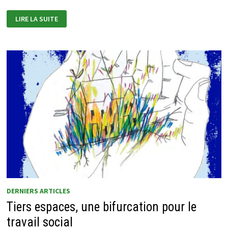
ACTEURS
LIRE LA SUITE
DES
BIENS
COMMUNS
ET
DES
COMMUNS
DERNIERS ARTICLES
Tiers espaces, une bifurcation pour le
travail social