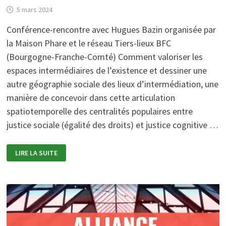
5 mars 2024
Conférence-rencontre avec Hugues Bazin organisée par
la Maison Phare et le réseau Tiers-lieux BFC
(Bourgogne-Franche-Comté) Comment valoriser les
espaces intermédiaires de l’existence et dessiner une
autre géographie sociale des lieux d’intermédiation, une
manière de concevoir dans cette articulation
spatiotemporelle des centralités populaires entre
justice sociale (égalité des droits) et justice cognitive …
TIERS
LIRE LA SUITE
ESPACES
ÉDUCATIFS,
LIEUX
DE
TRANSFORMATIONS
SOCIALES