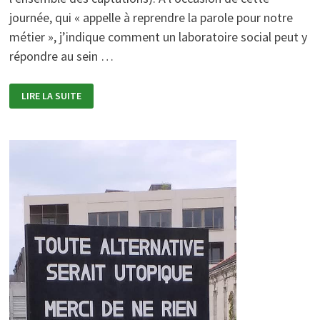
journée, qui « appelle à reprendre la parole pour notre
métier », j’indique comment un laboratoire social peut y
répondre au sein …
CONCLUSION
LIRE LA SUITE
À
LA
JOURNÉE
POLITIQUE
DE
« L’ALLIANCE
DES
TABLES
LIBRES
ET
VIVANTES »