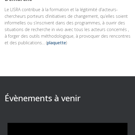
g
Le LISRA contribue à la formation et la légitimité d’acteurs-
:
o
chercheurs porteurs d’initiatives de changement, qu’elles soient
r
informelles ou s’inscrivent dans des programmes, à ouvrir des
i
situations de recherche in vivo avec tous les acteurs concernés ,
e
à forger des outils méthodologique, à provoquer des rencontres
s
et des publications… (
plaquette
)
Évènements à venir