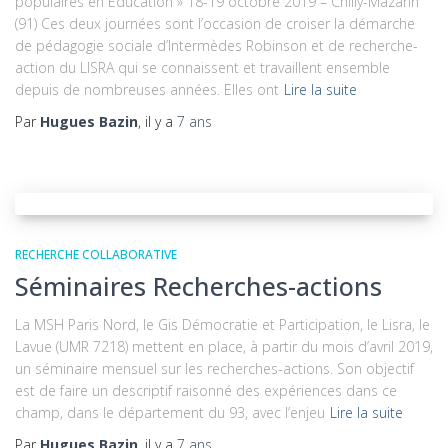
populaires en Éducation » 18-19 octobre 2019 – Chilly-Mazarin
(91) Ces deux journées sont l’occasion de croiser la démarche
de pédagogie sociale d’Intermèdes Robinson et de recherche-
action du LISRA qui se connaissent et travaillent ensemble
depuis de nombreuses années. Elles ont
Lire la suite
Par
Hugues Bazin
, il y a
7 ans
RECHERCHE COLLABORATIVE
Séminaires Recherches-actions
La MSH Paris Nord, le Gis Démocratie et Participation, le Lisra, le
Lavue (UMR 7218) mettent en place, à partir du mois d’avril 2019,
un séminaire mensuel sur les recherches-actions. Son objectif
est de faire un descriptif raisonné des expériences dans ce
champ, dans le département du 93, avec l’enjeu
Lire la suite
Par
Hugues Bazin
, il y a
7 ans