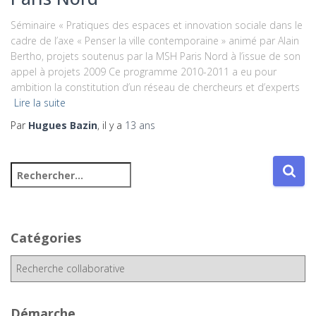
Séminaire « Pratiques des espaces et innovation sociale dans le
cadre de l’axe « Penser la ville contemporaine » animé par Alain
Bertho, projets soutenus par la MSH Paris Nord à l’issue de son
appel à projets 2009 Ce programme 2010-2011 a eu pour
ambition la constitution d’un réseau de chercheurs et d’experts
Lire la suite
Par
Hugues Bazin
, il y a
13 ans
R
e
c
h
e
Catégories
r
c
C
h
a
e
t
r
é
Démarche