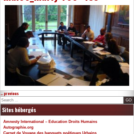
←
previous
Search
Sites hébergés
Amnesty International – Education Droits Humains
Autographie.org
Carnet de Voyage des banquets poétiques Urbains