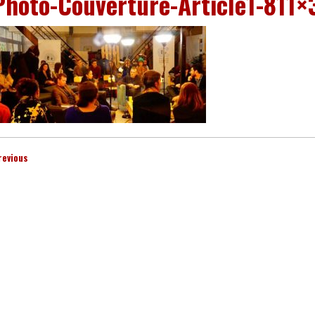
Photo-Couverture-Article1-811×
revious