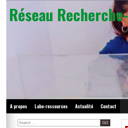
Skip
Réseau Recherche-
to
content
A propos
Labo-ressources
Actualité
Contact
Search