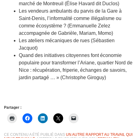
marché de Montreuil
(Élise Havard dit Duclos)
Les vendeurs ambulants du parvis de la Gare à
Saint-Denis
, l’informalité comme illégalisme ou
comme écosystème ? (Emmanuelle Zelez
accompagnée de Gabrièle, Mariam, Momo)
Les ateliers mécaniques de rues
(Sébastien
Jacquot)
Quand des initiatives citoyennes font économie
populaire pour transformer l’Ariane, quartier Nord de
Nice
: récupération, friperie, échanges de savoirs,
jardin partagé … » (Christophe Giroguy)
Partager :
CE CONTENU A ÉTÉ PUBLIÉ DANS
UN AUTRE RAPPORT AU TRAVAIL QUI