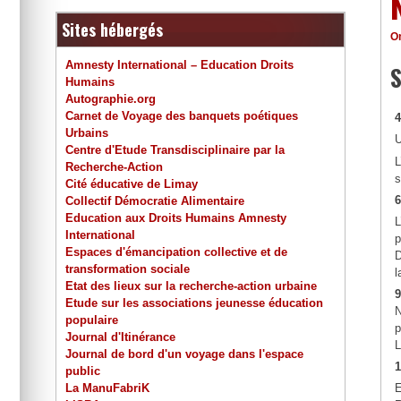
Sites hébergés
O
Amnesty International – Education Droits
Humains
Autographie.org
Carnet de Voyage des banquets poétiques
4
Urbains
Centre d'Etude Transdisciplinaire par la
L
Recherche-Action
s
Cité éducative de Limay
6
Collectif Démocratie Alimentaire
Education aux Droits Humains Amnesty
International
p
Espaces d'émancipation collective et de
D
transformation sociale
l
Etat des lieux sur la recherche-action urbaine
9
Etude sur les associations jeunesse éducation
populaire
p
Journal d'Itinérance
L
Journal de bord d'un voyage dans l'espace
1
public
La ManuFabriK