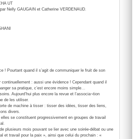
REHA UT
ix » par Nelly GAUGAIN et Catherine VERDENAUD.
EGHANI
nce ! Pourtant quand il s’agit de communiquer le fruit de son
er continuellement : aussi une évidence ! Cependant quand il
changer sa pratique, c’est encore moins simple…
oins. Aujourd’hui plus encore la revue et l’associa¬tion
 de les utiliser.
rte de machine à tisser : tisser des idées, tisser des liens,
zons divers.
elles se constituent progressivement en groupes de travail
al.
de plusieurs mois pouvant se lier avec une soirée-débat ou une
 et travail pour la paix », ainsi que celui du prochain : «