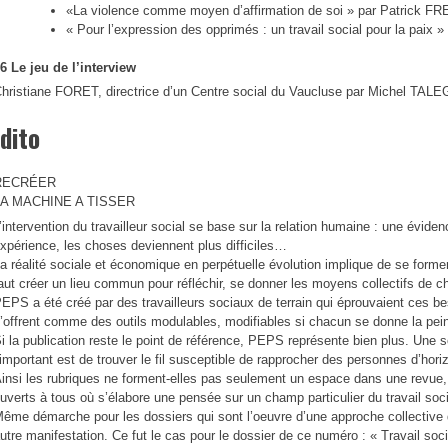
«La violence comme moyen d’affirmation de soi » par Patrick F
« Pour l’expression des opprimés : un travail social pour la pa
6 Le jeu de l’interview
hristiane FORET, directrice d’un Centre social du Vaucluse par Michel TAL
dito
RECRÉER
LA MACHINE A TISSER
’intervention du travailleur social se base sur la relation humaine : une évide
xpérience, les choses deviennent plus difficiles…
a réalité sociale et économique en perpétuelle évolution implique de se form
aut créer un lieu commun pour réfléchir, se donner les moyens collectifs de 
EPS a été créé par des travailleurs sociaux de terrain qui éprouvaient ces bes
’offrent comme des outils modulables, modifiables si chacun se donne la peine
i la publication reste le point de référence, PEPS représente bien plus. Une so
’important est de trouver le fil susceptible de rapprocher des personnes d’hori
insi les rubriques ne forment-elles pas seulement un espace dans une revue, 
uverts à tous où s’élabore une pensée sur un champ particulier du travail soci
ême démarche pour les dossiers qui sont l’oeuvre d’une approche collective 
utre manifestation. Ce fut le cas pour le dossier de ce numéro : « Travail social