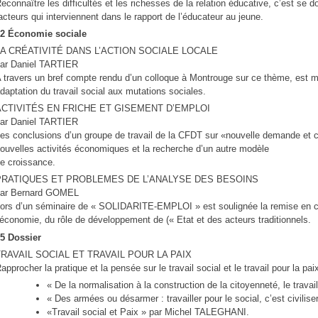
econnaître les difficultés et les richesses de la relation éducative, c’est s
acteurs qui interviennent dans le rapport de l’éducateur au jeune.
2 Économie sociale
LA CRÉATIVITÉ DANS L’ACTION SOCIALE LOCALE
ar Daniel TARTIER
 travers un bref compte rendu d’un colloque à Montrouge sur ce thème, est m
daptation du travail social aux mutations sociales.
ACTIVITÉS EN FRICHE ET GISEMENT D’EMPLOI
ar Daniel TARTIER
es conclusions d’un groupe de travail de la CFDT sur «nouvelle demande et c
ouvelles activités économiques et la recherche d’un autre modèle
e croissance.
PRATIQUES ET PROBLEMES DE L’ANALYSE DES BESOINS
par Bernard GOMEL
ors d’un séminaire de « SOLIDARITE-EMPLOI » est soulignée la remise en c
’économie, du rôle de développement de (« Etat et des acteurs traditionnels.
5 Dossier
TRAVAIL SOCIAL ET TRAVAIL POUR LA PAIX
approcher la pratique et la pensée sur le travail social et le travail pour la paix
« De la normalisation à la construction de la citoyenneté, le trav
« Des armées ou désarmer : travailler pour le social, c’est civili
«Travail social et Paix » par Michel TALEGHANI.