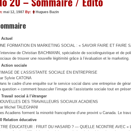
No 20 – Sommaire / Edito
n:
mai 12, 1987
By:
Hugues Bazin
Sommaire
 Actuel
UNE FORMATION EN MARKETING SOCIAL : « SAVOIR FAIRE ET FAIRE SAV
’interview de Christian BACHMANN, spécialiste de sociolinguistique et de polit
ociaux de trouver une nouvelle légitimité grâce à l’évaluation et le marketing.
 Action sociale
L’IMAGE DE L’ASSISTANTE SOCIALE EN ENTREPRISE
ar Sylvie CATONA
ans le cadre d’une enquête sur le service social dans une entreprise de géra
a question « comment bousculer l’image de l’assistante sociale tout en préserv
 Travail social à l’étranger
NOUVELLES DES TRAVAILLEURS SOCIAUX ACADIENS
ar Michel TALEGHANI
es Acadiens forment la minorité francophone d’une provint u Canada. Le trava
0 Relation éducative
ETRE ÉDUCATEUR : FRUIT DU HASARD ? — QUELLE NCONTRE AVEC « L’