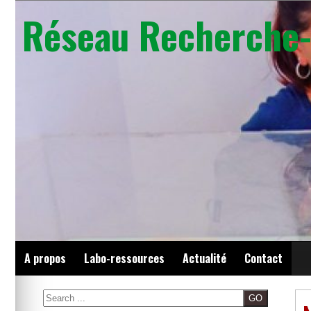
Skip
Réseau Recherche-
to
content
A propos
Labo-ressources
Actualité
Contact
Search