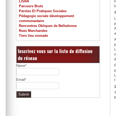
R
LISRA
f
Parcours Bruts
Paroles Et Pratiques Sociales
1
Pédagogie sociale développement
communautaire
p
Rencontres Obliques de Belledonne
A
Rues Marchandes
a
Tiers lieu nomade
p
L
Inscrivez vous sur la liste de diffusion
n
du réseau
d
Name*
L
Email*
l
1
R