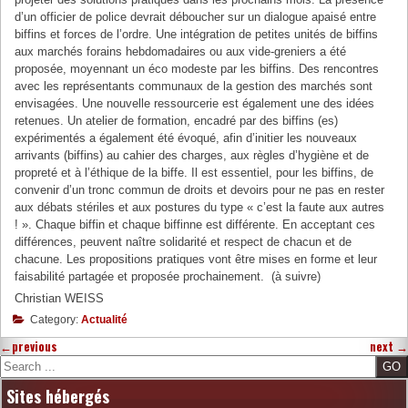
d’un officier de police devrait déboucher sur un dialogue apaisé entre
biffins et forces de l’ordre. Une intégration de petites unités de biffins
aux marchés forains hebdomadaires ou aux vide-greniers a été
proposée, moyennant un éco modeste par les biffins. Des rencontres
avec les représentants communaux de la gestion des marchés sont
envisagées. Une nouvelle ressourcerie est également une des idées
retenues. Un atelier de formation, encadré par des biffins (es)
expérimentés a également été évoqué, afin d’initier les nouveaux
arrivants (biffins) au cahier des charges, aux règles d’hygiène et de
propreté et à l’éthique de la biffe. Il est essentiel, pour les biffins, de
convenir d’un tronc commun de droits et devoirs pour ne pas en rester
aux débats stériles et aux postures du type « c’est la faute aux autres
! ». Chaque biffin et chaque biffinne est différente. En acceptant ces
différences, peuvent naître solidarité et respect de chacun et de
chacune. Les propositions pratiques vont être mises en forme et leur
faisabilité partagée et proposée prochainement. (à suivre)
Christian WEISS
Category:
Actualité
←
previous
next
→
Search
Sites hébergés