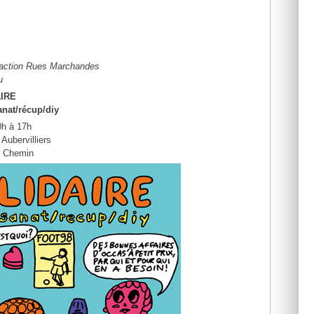
he-action Rues Marchandes
u
IRE
anat/récup/diy
0h à 17h
Aubervilliers
e Chemin