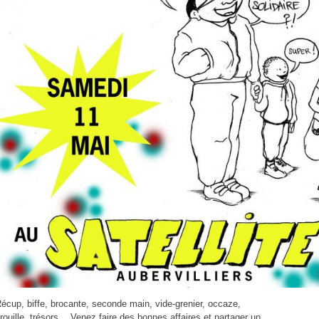
écup, biffe, brocante, seconde main, vide-grenier, occaze,
rouille, trésors… Venez faire des bonnes affaires et partager un