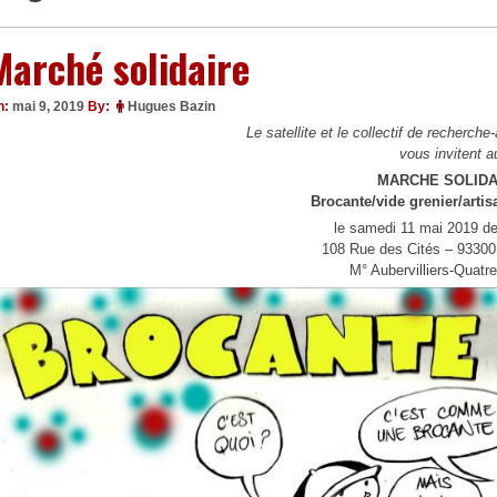
Marché solidaire
n:
mai 9, 2019
By:
Hugues Bazin
Le satellite et le collectif de recherc
vous invitent a
MARCHE SOLIDA
Brocante/vide grenier/artis
le samedi 11 mai 2019 d
108 Rue des Cités – 93300 
M° Aubervilliers-Quatr