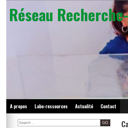
Skip
Réseau Recherche-
to
content
A propos
Labo-ressources
Actualité
Contact
Ca
Search