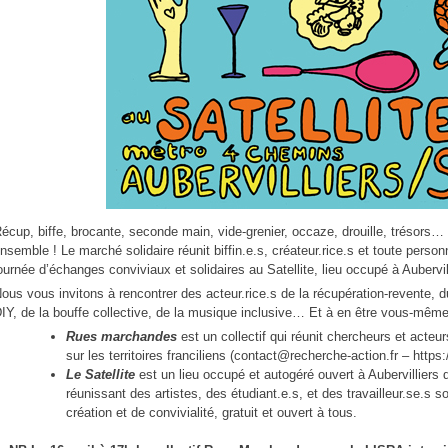
écup, biffe, brocante, seconde main, vide-grenier, occaze, drouille, trésors…
nsemble ! Le marché solidaire réunit biffin.e.s, créateur.rice.s et toute per
ournée d’échanges conviviaux et solidaires au Satellite, lieu occupé à Aubervil
ous vous invitons à rencontrer des acteur.rice.s de la récupération-revente, du
IY, de la bouffe collective, de la musique inclusive… Et à en être vous-même
Rues marchandes
est un collectif qui réunit chercheurs et act
sur les territoires franciliens (contact@recherche-action.fr – http
Le Satellite
est un lieu occupé et autogéré ouvert à Aubervilliers dep
réunissant des artistes, des étudiant.e.s, et des travailleur.se.s 
création et de convivialité, gratuit et ouvert à tous.