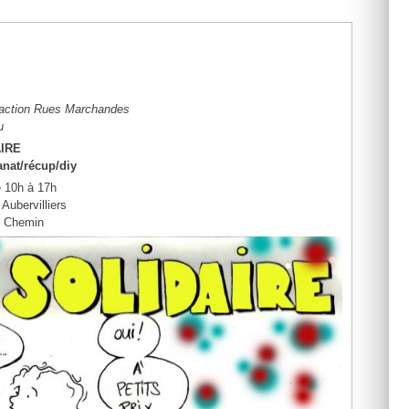
he-action Rues Marchandes
u
IRE
anat/récup/diy
e 10h à 17h
Aubervilliers
e Chemin