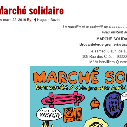
Marché solidaire
n:
mars 28, 2019
By:
Hugues Bazin
Le satellite et le collectif de recherc
vous invitent a
MARCHE SOLIDA
Brocante/vide grenier/artis
le samedi 6 avril de 1
108 Rue des Cités – 93300 
M° Aubervilliers-Quatr