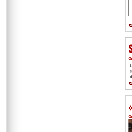
O
L
s
d
O