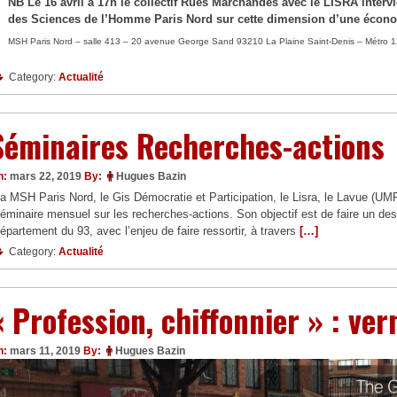
NB Le 16 avril à 17h le collectif Rues Marchandes avec le LISRA interv
des Sciences de l’Homme Paris Nord sur cette dimension d’une écono
MSH Paris Nord – salle 413 – 20 avenue George Sand 93210 La Plaine Saint-Denis – Métro 12
Category:
Actualité
Séminaires Recherches-actions
n:
mars 22, 2019
By:
Hugues Bazin
a MSH Paris Nord, le Gis Démocratie et Participation, le Lisra, le Lavue (UMR
éminaire mensuel sur les recherches-actions. Son objectif est de faire un de
épartement du 93, avec l’enjeu de faire ressortir, à travers
[…]
Category:
Actualité
« Profession, chiffonnier » : ver
n:
mars 11, 2019
By:
Hugues Bazin