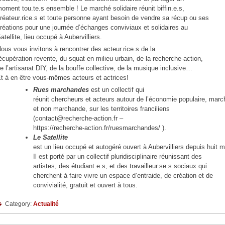
oment tou.te.s ensemble ! Le marché solidaire réunit biffin.e.s,
réateur.rice.s et toute personne ayant besoin de vendre sa récup ou ses
réations pour une journée d’échanges conviviaux et solidaires au
atellite, lieu occupé à Aubervilliers.
ous vous invitons à rencontrer des acteur.rice.s de la
écupération-revente, du squat en milieu urbain, de la recherche-action,
e l’artisanat DIY, de la bouffe collective, de la musique inclusive…
t à en être vous-mêmes acteurs et actrices!
Rues marchandes
est un collectif qui
réunit chercheurs et acteurs autour de l’économie populaire, mar
et non marchande, sur les territoires franciliens
(contact@recherche-action.fr –
https://recherche-action.fr/ruesmarchandes/ ).
Le Satellite
est un lieu occupé et autogéré ouvert à Aubervilliers depuis huit m
Il est porté par un collectif pluridisciplinaire réunissant des
artistes, des étudiant.e.s, et des travailleur.se.s sociaux qui
cherchent à faire vivre un espace d’entraide, de création et de
convivialité, gratuit et ouvert à tous.
Category:
Actualité