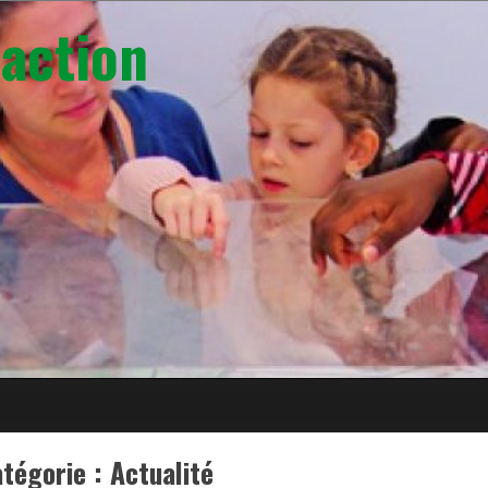
action
tégorie :
Actualité