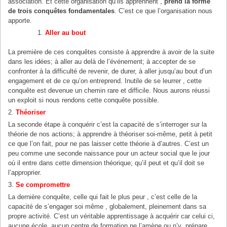
association. Et cette organisation qu’ils apprennent ,
prend la forme
de trois conquêtes fondamentales
. C’est ce que l’organisation nous
apporte.
Aller au bout
La première de ces conquêtes consiste à apprendre à avoir de la suite
dans les idées; à aller au delà de l’événement; à accepter de se
confronter à la difficulté de revenir, de durer, à aller jusqu’au bout d’un
engagement et de ce qu’on entreprend. Inutile de se leurrer , cette
conquête est devenue un chemin rare et difficile. Nous aurons réussi
un exploit si nous rendons cette conquête possible.
2.
Théoriser
La seconde étape à conquérir c’est la capacité de s’interroger sur la
théorie de nos actions; à apprendre à théoriser soi-même, petit à petit
ce que l’on fait, pour ne pas laisser cette théorie à d’autres. C’est un
peu comme une seconde naissance pour un acteur social que le jour
où il entre dans cette dimension théorique; qu’il peut et qu’il doit se
l’approprier.
3.
Se compromettre
La dernière conquête, celle qui fait le plus peur , c’est celle de la
capacité de s’engager soi même , globalement, pleinement dans sa
propre activité. C’est un véritable apprentissage à acquérir car celui ci,
aucune école, aucun centre de formation ne l’amène ou n’y prépare.