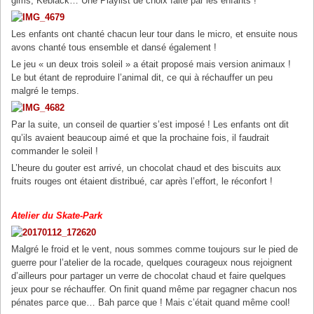
gims, Keblack… Une Playlist de choix faite par les enfants !
Les enfants ont chanté chacun leur tour dans le micro, et ensuite nous
avons chanté tous ensemble et dansé également !
Le jeu « un deux trois soleil » a était proposé mais version animaux !
Le but étant de reproduire l’animal dit, ce qui à réchauffer un peu
malgré le temps.
Par la suite, un conseil de quartier s’est imposé ! Les enfants ont dit
qu’ils avaient beaucoup aimé et que la prochaine fois, il faudrait
commander le soleil !
L’heure du gouter est arrivé, un chocolat chaud et des biscuits aux
fruits rouges ont étaient distribué, car après l’effort, le réconfort !
Atelier du Skate-Park
Malgré le froid et le vent, nous sommes comme toujours sur le pied de
guerre pour l’atelier de la rocade, quelques courageux nous rejoignent
d’ailleurs pour partager un verre de chocolat chaud et faire quelques
jeux pour se réchauffer. On finit quand même par regagner chacun nos
pénates parce que… Bah parce que ! Mais c’était quand même cool!