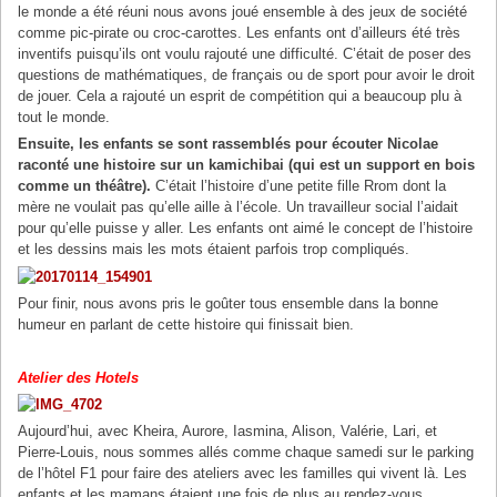
le monde a été réuni nous avons joué ensemble à des jeux de société
comme pic-pirate ou croc-carottes. Les enfants ont d’ailleurs été très
inventifs puisqu’ils ont voulu rajouté une difficulté. C’était de poser des
questions de mathématiques, de français ou de sport pour avoir le droit
de jouer. Cela a rajouté un esprit de compétition qui a beaucoup plu à
tout le monde.
Ensuite, les enfants se sont rassemblés pour écouter Nicolae
raconté une histoire sur un kamichibai (qui est un support en bois
comme un théâtre).
C’était l’histoire d’une petite fille Rrom dont la
mère ne voulait pas qu’elle aille à l’école. Un travailleur social l’aidait
pour qu’elle puisse y aller. Les enfants ont aimé le concept de l’histoire
et les dessins mais les mots étaient parfois trop compliqués.
Pour finir, nous avons pris le goûter tous ensemble dans la bonne
humeur en parlant de cette histoire qui finissait bien.
Atelier des Hotels
Aujourd’hui, avec Kheira, Aurore, Iasmina, Alison, Valérie, Lari, et
Pierre-Louis, nous sommes allés comme chaque samedi sur le parking
de l’hôtel F1 pour faire des ateliers avec les familles qui vivent là. Les
enfants et les mamans étaient une fois de plus au rendez-vous.