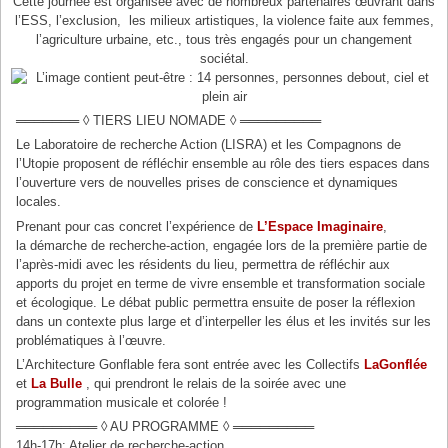
Cette journée est organisée avec de nombreux partenaires œuvrant dans
l’ESS, l’exclusion, les milieux artistiques, la violence faite aux femmes,
l’agriculture urbaine, etc., tous très engagés pour un changement
sociétal.
═══════ ◊ TIERS LIEU NOMADE ◊ ═════════
Le Laboratoire de recherche Action (LISRA) et les Compagnons de
l’Utopie proposent de réfléchir ensemble au rôle des tiers espaces dans
l’ouverture vers de nouvelles prises de conscience et dynamiques
locales.
Prenant pour cas concret l’expérience de
L’Espace Imaginaire
,
la démarche de recherche-action, engagée lors de la première partie de
l’après-midi avec les résidents du lieu, permettra de réfléchir aux
apports du projet en terme de vivre ensemble et transformation sociale
et écologique. Le débat public permettra ensuite de poser la réflexion
dans un contexte plus large et d’interpeller les élus et les invités sur les
problématiques à l’œuvre.
L’Architecture Gonflable fera sont entrée avec les Collectifs
LaGonflée
et
La Bulle
, qui prendront le relais de la soirée avec une
programmation musicale et colorée !
═════════ ◊ AU PROGRAMME ◊ ═════════
14h-17h: Atelier de recherche-action