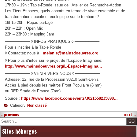
17h30 – 19h : Table-Ronde issue de l’Atelier de Recherche-Action
Les Tiers-Espaces, quels apports en terme de vivre ensemble et de
transformation sociale et écologique sur le territoire ?
19h15-20h : Repas partagé
20h – 22h : Open Mic
22h – 23h30 : Mapping Jam
═════════ ◊ INFOS PRATIQUES ◊ ═════════
Pour s’inscrire à la Table Ronde
◊ Contactez nous à :
melanie@mainsdoeuvres.org
◊ Pour plus d’infos sur le projet de l’Espace Imaginaire:
http://www.mainsdoeuvres.org/L-Espace-Imagina…
═════════ ◊ VENIR VERS NOUS ◊ ═════════
Adresse: 12, rue de la Procession 93210 Saint-Denis
Accès à pied depuis les métros Front Populaire (8 mn)
ou RER Stade de France (7mn)
Source :
https://www.facebook.com/events/3021558235698…
Category:
Non classé
←
previous
next
→
Search
Sites hébergés