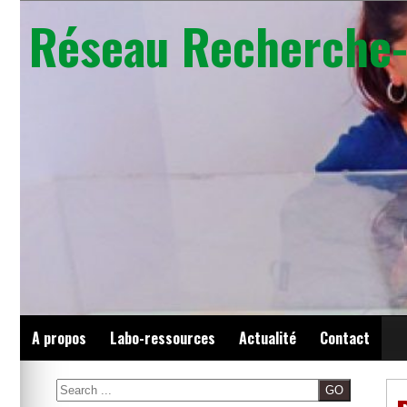
Skip
Réseau Recherche-
to
content
A propos
Labo-ressources
Actualité
Contact
Search