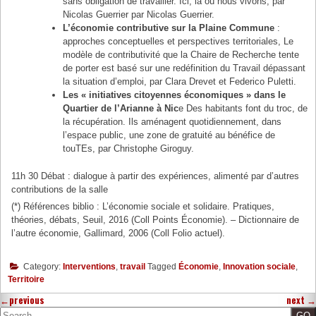
sans obligation de travailler. Ici, là où nous vivons, par
Nicolas Guerrier par Nicolas Guerrier.
L’économie contributive sur la Plaine Commune
:
approches conceptuelles et perspectives territoriales, Le
modèle de contributivité que la Chaire de Recherche tente
de porter est basé sur une redéfinition du Travail dépassant
la situation d’emploi, par Clara Drevet et Federico Puletti.
Les « initiatives citoyennes économiques » dans le
Quartier de l’Arianne à Nic
e Des habitants font du troc, de
la récupération. Ils aménagent quotidiennement, dans
l’espace public, une zone de gratuité au bénéfice de
touTEs, par Christophe Giroguy.
11h 30 Débat : dialogue à partir des expériences, alimenté par d’autres
contributions de la salle
(*) Références biblio : L’économie sociale et solidaire. Pratiques,
théories, débats, Seuil, 2016 (Coll Points Économie). – Dictionnaire de
l’autre économie, Gallimard, 2006 (Coll Folio actuel).
Category:
Interventions
,
travail
Tagged
Économie
,
Innovation sociale
,
Territoire
←
previous
next
→
Search