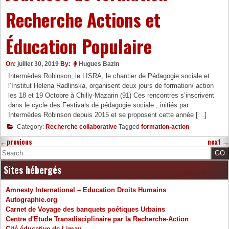
Recherche Actions et
Éducation Populaire
On:
juillet 30, 2019
By:
Hugues Bazin
Intermèdes Robinson, le LISRA, le chantier de Pédagogie sociale et
l’Institut Helena Radlinska, organisent deux jours de formation/ action
les 18 et 19 Octobre à Chilly-Mazarin (91) Ces rencontres s’inscrivent
dans le cycle des Festivals de pédagogie sociale , initiés par
Intermèdes Robinson depuis 2015 et se proposent cette année […]
Category:
Recherche collaborative
Tagged
formation-action
←
previous
next
→
Search
Sites hébergés
Amnesty International – Education Droits Humains
Autographie.org
Carnet de Voyage des banquets poétiques Urbains
Centre d'Etude Transdisciplinaire par la Recherche-Action
Cité éducative de Limay