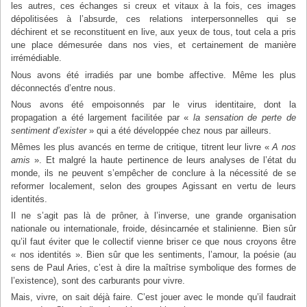
les autres, ces échanges si creux et vitaux à la fois, ces images
dépolitisées à l’absurde, ces relations interpersonnelles qui se
déchirent et se reconstituent en live, aux yeux de tous, tout cela a pris
une place démesurée dans nos vies, et certainement de manière
irrémédiable.
Nous avons été irradiés par une bombe affective. Même les plus
déconnectés d’entre nous.
Nous avons été empoisonnés par le virus identitaire, dont la
propagation a été largement facilitée par «
la sensation de perte de
sentiment d’exister
» qui a été développée chez nous par ailleurs.
Mêmes les plus avancés en terme de critique, titrent leur livre «
A nos
amis
». Et malgré la haute pertinence de leurs analyses de l’état du
monde, ils ne peuvent s’empêcher de conclure à la nécessité de se
reformer localement, selon des groupes Agissant en vertu de leurs
identités.
Il ne s’agit pas là de prôner, à l’inverse, une grande organisation
nationale ou internationale, froide, désincarnée et stalinienne. Bien sûr
qu’il faut éviter que le collectif vienne briser ce que nous croyons être
« nos identités ». Bien sûr que les sentiments, l’amour, la poésie (au
sens de Paul Aries, c’est à dire la maîtrise symbolique des formes de
l’existence), sont des carburants pour vivre.
Mais, vivre, on sait déjà faire. C’est jouer avec le monde qu’il faudrait