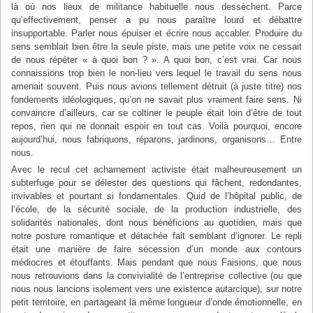
là où nos lieux de militance habituelle nous dessèchent. Parce
qu’effectivement, penser a pu nous paraître lourd et débattre
insupportable. Parler nous épuiser et écrire nous accabler. Produire du
sens semblait bien être la seule piste, mais une petite voix ne cessait
de nous répéter « à quoi bon ? ». A quoi bon, c’est vrai. Car nous
connaissions trop bien le non-lieu vers lequel le travail du sens nous
amenait souvent. Puis nous avions tellement détruit (à juste titre) nos
fondements idéologiques, qu’on ne savait plus vraiment faire sens. Ni
convaincre d’ailleurs, car se coltiner le peuple était loin d’être de tout
repos, rien qui ne donnait espoir en tout cas. Voilà pourquoi, encore
aujourd’hui, nous fabriquons, réparons, jardinons, organisons… Entre
nous.
Avec le recul cet acharnement activiste était malheureusement un
subterfuge pour se délester des questions qui fâchent, redondantes,
invivables et pourtant si fondamentales. Quid de l’hôpital public, de
l’école, de la sécurité sociale, de la production industrielle, des
solidarités nationales, dont nous bénéficions au quotidien, mais que
notre posture romantique et détachée fait semblant d’ignorer. Le repli
était une manière de faire sécession d’un monde aux contours
médiocres et étouffants. Mais pendant que nous Faisions, que nous
nous retrouvions dans la convivialité de l’entreprise collective (ou que
nous nous lancions isolement vers une existence autarcique), sur notre
petit territoire, en partageant la même longueur d’onde émotionnelle, en