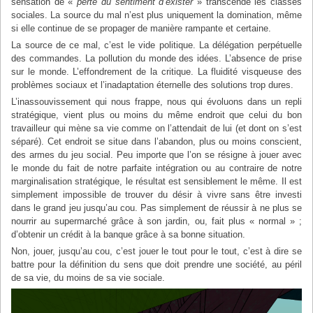
sensation de «
perte du sentiment d’exister
» transcende les classes
sociales. La source du mal n’est plus uniquement la domination, même
si elle continue de se propager de manière rampante et certaine.
La source de ce mal, c’est le vide politique. La délégation perpétuelle
des commandes. La pollution du monde des idées. L’absence de prise
sur le monde. L’effondrement de la critique. La fluidité visqueuse des
problèmes sociaux et l’inadaptation éternelle des solutions trop dures.
L’inassouvissement qui nous frappe, nous qui évoluons dans un repli
stratégique, vient plus ou moins du même endroit que celui du bon
travailleur qui mène sa vie comme on l’attendait de lui (et dont on s’est
séparé). Cet endroit se situe dans l’abandon, plus ou moins conscient,
des armes du jeu social. Peu importe que l’on se résigne à jouer avec
le monde du fait de notre parfaite intégration ou au contraire de notre
marginalisation stratégique, le résultat est sensiblement le même. Il est
simplement impossible de trouver du désir à vivre sans être investi
dans le grand jeu jusqu’au cou. Pas simplement de réussir à ne plus se
nourrir au supermarché grâce à son jardin, ou, fait plus « normal » ;
d’obtenir un crédit à la banque grâce à sa bonne situation.
Non, jouer, jusqu’au cou, c’est jouer le tout pour le tout, c’est à dire se
battre pour la définition du sens que doit prendre une société, au péril
de sa vie, du moins de sa vie sociale.