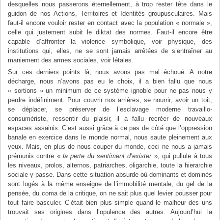
desquelles nous passerons éternellement, à trop rester tête dans le
guidon de nos Actions, Territoires et Identités groupusculaires. Mais
faut-il encore vouloir rester en contact avec la population « normale »,
celle qui justement subit le diktat des normes. Faut-il encore être
capable d’affronter la violence symbolique, voir physique, des
institutions qui, elles, ne se sont jamais arrêtées de s’entraîner au
maniement des armes sociales, voir létales.
Sur ces derniers points là, nous avons pas mal échoué. A notre
décharge, nous n’avons pas eu le choix, il a bien fallu que nous
« sortions » un minimum de ce système ignoble pour ne pas nous y
perdre indéfiniment. Pour couvrir nos arrières, se nourrir, avoir un toit,
se déplacer, se préserver de l’esclavage moderne travaillo-
consumériste, ressentir du plaisir, il a fallu recréer de nouveaux
espaces assainis. C’est aussi grâce à ce pas de côté que l’oppression
banale en exercice dans le monde normal, nous saute pleinement aux
yeux. Mais, en plus de nous couper du monde, ceci ne nous a jamais
prémunis contre «
la perte du sentiment d’exister
», qui pullule à tous
les niveaux, prolos, alternos, patriarches, oligarchie, toute la hierarchie
sociale y passe. Dans cette situation absurde où dominants et dominés
sont logés à la même enseigne de l’immobilité mentale, du gel de la
pensée, du coma de la critique, on ne sait plus quel levier pousser pour
tout faire basculer. C’était bien plus simple quand le malheur des uns
trouvait ses origines dans l’opulence des autres. Aujourd’hui la