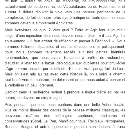
de rien. A défaut de doxa, de Marxisme, de Proudhonnisme, plus
actuellement de Lordonnisme, de Varoufakisme ou de Fradinnisme, et
surtout à défaut d’ouvrir la voie vers une pensée pertinente de la
complexité, du fait de notre refus systématique de toute doctrine, nous
sommes devenus simplement Activistes.
Mais Activistes de quoi ? Vers quoi ? Faire et Agir font aujourd’hui
l’objet d’une injonction dont nous devons nous méfier ; « il faut Agir ! »
sous-entend « il faut arrêter de réfléchir et passer à l’Action ! ». Nous
sommes tellement éparpillés et confus éthiquement et politiquement,
nous nous sommes tellement repliés sur nos petites identités
sentimentales, que nous avons tendance à arrêter de rechercher,
d’étudier, à jeter tout le bazar idéologique aux oubliettes pour privilégier
l’Agir comme un acte pur et céleste. Et c’est vrai que ça fait du bien.
Mais on s’est mis au tas avec cette histoire là, on a suivi le chemin
tout tracé vers le mutisme, en délaissant ce qui nous aidait à penser et
à verbaliser un peu librement.
L’action sans la recherche revient à prendre le risque d’être agi par les
autres, de devenir un simple agent.
Puis pendant que nous nous purifions dans une belle Action locale,
plus ou moins libérée des cadres de la pensée militante classique, les
nouveaux maîtres des idéologies confuses, médiocres et
conservatrices (Soral, Le Pen, Manif pour tous, Religieux rétrogrades,
Bonnets Rouges et autres quenellistes perdus) s’en donnent à cœur