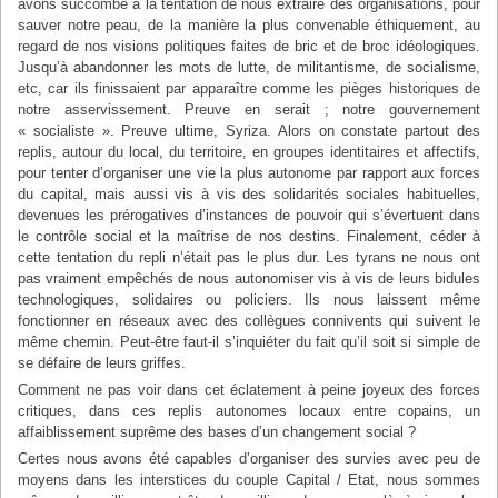
avons succombé à la tentation de nous extraire des organisations, pour
sauver notre peau, de la manière la plus convenable éthiquement, au
regard de nos visions politiques faites de bric et de broc idéologiques.
Jusqu’à abandonner les mots de lutte, de militantisme, de socialisme,
etc, car ils finissaient par apparaître comme les pièges historiques de
notre asservissement. Preuve en serait ; notre gouvernement
« socialiste ». Preuve ultime, Syriza. Alors on constate partout des
replis, autour du local, du territoire, en groupes identitaires et affectifs,
pour tenter d’organiser une vie la plus autonome par rapport aux forces
du capital, mais aussi vis à vis des solidarités sociales habituelles,
devenues les prérogatives d’instances de pouvoir qui s’évertuent dans
le contrôle social et la maîtrise de nos destins. Finalement, céder à
cette tentation du repli n’était pas le plus dur. Les tyrans ne nous ont
pas vraiment empêchés de nous autonomiser vis à vis de leurs bidules
technologiques, solidaires ou policiers. Ils nous laissent même
fonctionner en réseaux avec des collègues connivents qui suivent le
même chemin. Peut-être faut-il s’inquiéter du fait qu’il soit si simple de
se défaire de leurs griffes.
Comment ne pas voir dans cet éclatement à peine joyeux des forces
critiques, dans ces replis autonomes locaux entre copains, un
affaiblissement suprême des bases d’un changement social ?
Certes nous avons été capables d’organiser des survies avec peu de
moyens dans les interstices du couple Capital / Etat, nous sommes