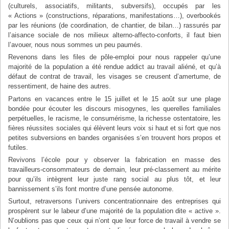
(culturels, associatifs, militants, subversifs), occupés par les
« Actions » (constructions, réparations, manifestations…), overbookés
par les réunions (de coordination, de chantier, de bilan…) rassurés par
l’aisance sociale de nos milieux alterno-affecto-conforts, il faut bien
l’avouer, nous nous sommes un peu paumés.
Revenons dans les files de pôle-emploi pour nous rappeler qu’une
majorité de la population a été rendue addict au travail aliéné, et qu’à
défaut de contrat de travail, les visages se creusent d’amertume, de
ressentiment, de haine des autres.
Partons en vacances entre le 15 juillet et le 15 août sur une plage
bondée pour écouter les discours misogynes, les querelles familiales
perpétuelles, le racisme, le consumérisme, la richesse ostentatoire, les
fières réussites sociales qui élèvent leurs voix si haut et si fort que nos
petites subversions en bandes organisées s’en trouvent hors propos et
futiles.
Revivons l’école pour y observer la fabrication en masse des
travailleurs-consommateurs de demain, leur pré-classement au mérite
pour qu’ils intègrent leur juste rang social au plus tôt, et leur
bannissement s’ils font montre d’une pensée autonome.
Surtout, retraversons l’univers concentrationnaire des entreprises qui
prospèrent sur le labeur d’une majorité de la population dite « active ».
N’oublions pas que ceux qui n’ont que leur force de travail à vendre se