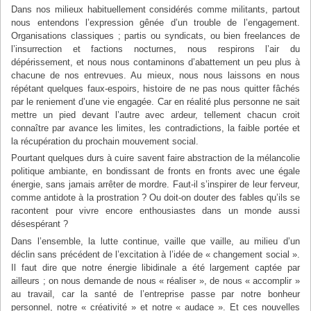
Dans nos milieux habituellement considérés comme militants, partout
nous entendons l’expression gênée d’un trouble de l’engagement.
Organisations classiques ; partis ou syndicats, ou bien freelances de
l’insurrection et factions nocturnes, nous respirons l’air du
dépérissement, et nous nous contaminons d’abattement un peu plus à
chacune de nos entrevues. Au mieux, nous nous laissons en nous
répétant quelques faux-espoirs, histoire de ne pas nous quitter fâchés
par le reniement d’une vie engagée. Car en réalité plus personne ne sait
mettre un pied devant l’autre avec ardeur, tellement chacun croit
connaître par avance les limites, les contradictions, la faible portée et
la récupération du prochain mouvement social.
Pourtant quelques durs à cuire savent faire abstraction de la mélancolie
politique ambiante, en bondissant de fronts en fronts avec une égale
énergie, sans jamais arrêter de mordre. Faut-il s’inspirer de leur ferveur,
comme antidote à la prostration ? Ou doit-on douter des fables qu’ils se
racontent pour vivre encore enthousiastes dans un monde aussi
désespérant ?
Dans l’ensemble, la lutte continue, vaille que vaille, au milieu d’un
déclin sans précédent de l’excitation à l’idée de « changement social ».
Il faut dire que notre énergie libidinale a été largement captée par
ailleurs ; on nous demande de nous « réaliser », de nous « accomplir »
au travail, car la santé de l’entreprise passe par notre bonheur
personnel, notre « créativité » et notre « audace ». Et ces nouvelles