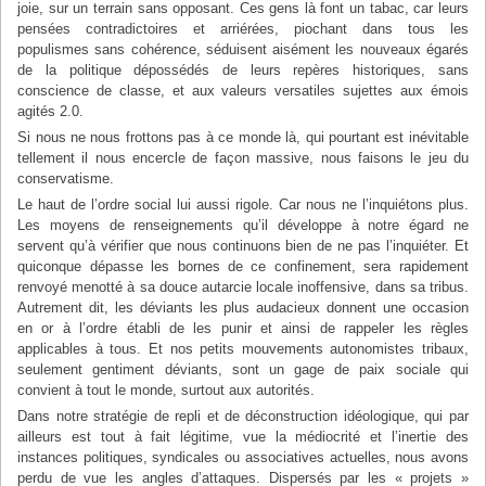
joie, sur un terrain sans opposant. Ces gens là font un tabac, car leurs
pensées contradictoires et arriérées, piochant dans tous les
populismes sans cohérence, séduisent aisément les nouveaux égarés
de la politique dépossédés de leurs repères historiques, sans
conscience de classe, et aux valeurs versatiles sujettes aux émois
agités 2.0.
Si nous ne nous frottons pas à ce monde là, qui pourtant est inévitable
tellement il nous encercle de façon massive, nous faisons le jeu du
conservatisme.
Le haut de l’ordre social lui aussi rigole. Car nous ne l’inquiétons plus.
Les moyens de renseignements qu’il développe à notre égard ne
servent qu’à vérifier que nous continuons bien de ne pas l’inquiéter. Et
quiconque dépasse les bornes de ce confinement, sera rapidement
renvoyé menotté à sa douce autarcie locale inoffensive, dans sa tribus.
Autrement dit, les déviants les plus audacieux donnent une occasion
en or à l’ordre établi de les punir et ainsi de rappeler les règles
applicables à tous. Et nos petits mouvements autonomistes tribaux,
seulement gentiment déviants, sont un gage de paix sociale qui
convient à tout le monde, surtout aux autorités.
Dans notre stratégie de repli et de déconstruction idéologique, qui par
ailleurs est tout à fait légitime, vue la médiocrité et l’inertie des
instances politiques, syndicales ou associatives actuelles, nous avons
perdu de vue les angles d’attaques. Dispersés par les « projets »