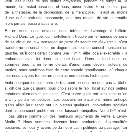
vertu des ruines de nos petites croyances, pendant ce temps là, le
monde, lui, restait aussi dur, et nous, aussi tristes. Et si ce n’est pas
de la tristesse, de la dépression, de la mélancolie, il s’agit au moins
d’une quête profonde inassouvie, que nos modes de vie alternatifs
n’ont jamais réussi à satisfaire.
En ce sens, nous devrions nous intéresser davantage à l’affaire
Richard Durn. Ce type, qui mortellement troublé par le manque de sens
de sa vie et de la «
sensation de perte du sentiment d’exister
», s’est
transformé en serial killer, en dégommant tout un conseil municipal de
gauche, qu’il considérait comme une « mini élite locale exécrable » à
embarquer avec lui dans sa chute finale. Dans le fond nous en
sommes tous là en terme d’états d’âme, sans devenir auteurs de
tueries, nous souffrons bien de cette anomie grandissante, où chaque
jour nous voyons tomber un peu plus nos repères historiques.
Voilà pourquoi les puissants de tout bord ne nous rendent pas la tâche
si difficile que ça quand nous choisissons le repli local sur nos petites
créations alternatives amicales. C’est parce qu’ils ont bien senti qu’on
allait y perdre les pédales. Les pouvoirs en place ont même anticipé
qu’on allait leur servir sur un plateau quelques innovations sociales
dont ils pourraient profiter en nous laissant tranquilles. Notre DIY n’est-
il pas utilisé comme un des meilleurs arguments de vente à Leroy-
Merlin ? Nous sommes devenus leurs producteurs d’externalités
positives, et nous y avons perdu notre Latin politique au passage, l’air