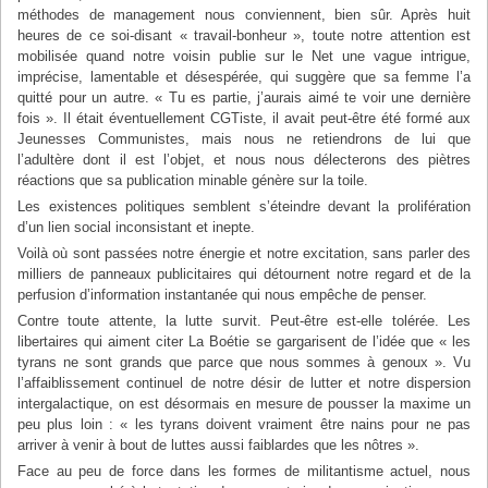
méthodes de management nous conviennent, bien sûr. Après huit
heures de ce soi-disant « travail-bonheur », toute notre attention est
mobilisée quand notre voisin publie sur le Net une vague intrigue,
imprécise, lamentable et désespérée, qui suggère que sa femme l’a
quitté pour un autre. « Tu es partie, j’aurais aimé te voir une dernière
fois ». Il était éventuellement CGTiste, il avait peut-être été formé aux
Jeunesses Communistes, mais nous ne retiendrons de lui que
l’adultère dont il est l’objet, et nous nous délecterons des piètres
réactions que sa publication minable génère sur la toile.
Les existences politiques semblent s’éteindre devant la prolifération
d’un lien social inconsistant et inepte.
Voilà où sont passées notre énergie et notre excitation, sans parler des
milliers de panneaux publicitaires qui détournent notre regard et de la
perfusion d’information instantanée qui nous empêche de penser.
Contre toute attente, la lutte survit. Peut-être est-elle tolérée. Les
libertaires qui aiment citer La Boétie se gargarisent de l’idée que « les
tyrans ne sont grands que parce que nous sommes à genoux ». Vu
l’affaiblissement continuel de notre désir de lutter et notre dispersion
intergalactique, on est désormais en mesure de pousser la maxime un
peu plus loin : « les tyrans doivent vraiment être nains pour ne pas
arriver à venir à bout de luttes aussi faiblardes que les nôtres ».
Face au peu de force dans les formes de militantisme actuel, nous