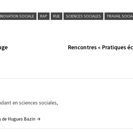
NNOVATION SOCIALE
RAP
RUE
SCIENCES SOCIALES
TRAVAIL SOCIA
uge
Rencontres « Pratiques é
dant en sciences sociales,
les de Hugues Bazin →