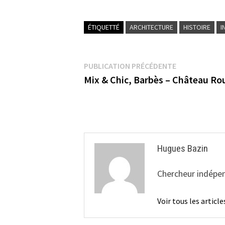
ÉTIQUETTÉ
ARCHITECTURE
HISTOIRE
I
Navigation
Publication
PUBLICATION PRÉCÉDENTE
précédente :
Mix & Chic, Barbès – Château Ro
de
l’article
Hugues Bazin
Chercheur indépen
Voir tous les artic