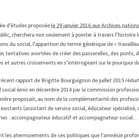
née d’études proposée
le 29 janvier 2016 aux Archives nationa
blic, cherchera non seulement à pointer à travers l’histoire 
ons du social, l’apparition du terme générique de « travailleu
les tentatives avortées de créer des passerelles, des ponts
s et autres croisements en s’interrogeant sur le pourquoi de
récent rapport de Brigitte Bourguignon de juillet 2015 réduit
l social émis en décembre 2014 par la commission professionn
ernière proposait, au nom de la complémentarité des professio
xistants (assistant de service social, éducateur spécialisé, 
ories : accompagnateur éducatif et accompagnateur social…
ant les atermoiements de ces politiques que l’amnésie prof