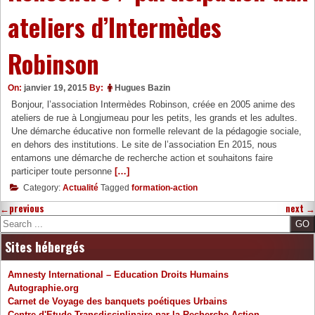
ateliers d’Intermèdes
Robinson
On:
janvier 19, 2015
By:
Hugues Bazin
Bonjour, l’association Intermèdes Robinson, créée en 2005 anime des
ateliers de rue à Longjumeau pour les petits, les grands et les adultes.
Une démarche éducative non formelle relevant de la pédagogie sociale,
en dehors des institutions. Le site de l’association En 2015, nous
entamons une démarche de recherche action et souhaitons faire
participer toute personne
[…]
Category:
Actualité
Tagged
formation-action
←
previous
next
→
Search
Sites hébergés
Amnesty International – Education Droits Humains
Autographie.org
Carnet de Voyage des banquets poétiques Urbains
Centre d'Etude Transdisciplinaire par la Recherche-Action