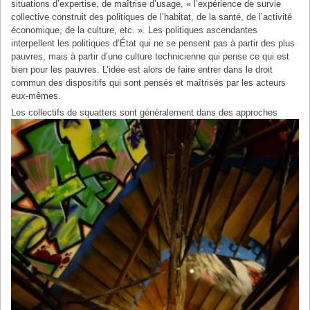
situations d’expertise, de maîtrise d’usage, « l’expérience de survie
collective construit des politiques de l’habitat, de la santé, de l’activité
économique, de la culture, etc. ». Les politiques ascendantes
interpellent les politiques d’État qui ne se pensent pas à partir des plus
pauvres, mais à partir d’une culture technicienne qui pense ce qui est
bien pour les pauvres. L’idée est alors de faire entrer dans le droit
commun des dispositifs qui sont pensés et maîtrisés par les acteurs
eux-mêmes.
Les col
lectifs de squatters sont généralement dans des approches