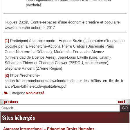
proximité.
Hugues Bazin, Contre-espaces d’une économie créative et populaire,
www.recherche-action.fr, 2017
[1]
Participant à la table ronde : Hugues Bazin (Laboratoire d’Innovation
Sociale par la Recherche-Action), Pierre Crétois (Université Paris
Ouest Nanterre La Défense), Maria Inés Fernandez Alvarez
(Universidad de Buenos Aires), Jean-Louis Laville (Lise, Cnam),
Sébastien Thiéry et Charlotte Cauwer (PEROU, sous réserve),
Stéphane Vincent (27ème Région)
[2]
https://recherche-
action.fr/ruesmarchandes/download/etude_sur_les_biffins_en_ile_de_fr
ance/Les-biffins-etude-qualitative.pdf
Category:
Non classé
←
previous
next
→
Search
Sites hébergés
Amnesty International – Education Droits Humains