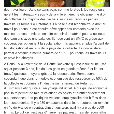
des travailleurs. Dans certains pays comme le Brésil, les recycleurs
gèrent les matériaux « secs » de la ville entière, ils obtiennent le droit
de collecter. La majorité des déchets sont ainsi recyclés par les
travailleurs formels ou informels. La base c’est reconnaître le droit au
travail pour tous, c’est ensuite développer des contacts avec les
mairies sur des services, ensuite obtenir du matériel pour la collecte,
des camions avec une balance. Ils reçoivent un SMIC et grâce aux
coopératives obtiennent la scolarisation. Ils gagnent en plus l’argent de
la valorisation et en plus de la paye de la collecte. La coopérative
permet d’obtenir le même numéro de SIRET pour tous les travailleurs
et paye les charges.
A Paris il y a l’exemple de la Petite Rockette qui est issue d’une lutte
squat pendant 3 ans, il aidait les gens en grande précarité et ils ont
trouvé quelques moyens grâce à la ressourcerie. Remarquons
cependant que dans le modèle économique des ressourceries 50% de
la collecte est donnée à l’industrie sur le réseau du Refair ou
d’Emmaüs Défit qui va au recyclage industriel. Alors qu’une économie
populaire permet de mieux valoriser les objets et profiter directement
aux personnes. Les politiques veulent l’employabilité des biffins dans
les ressourceries. Il y a 250 embauches dans les structures de remploi
en île de France en contrat d’insertion, alors qu’il n’y a plus de 3000
biffins. Le but ce n’est pas d’insérer les pauvres, mais de reconnaître