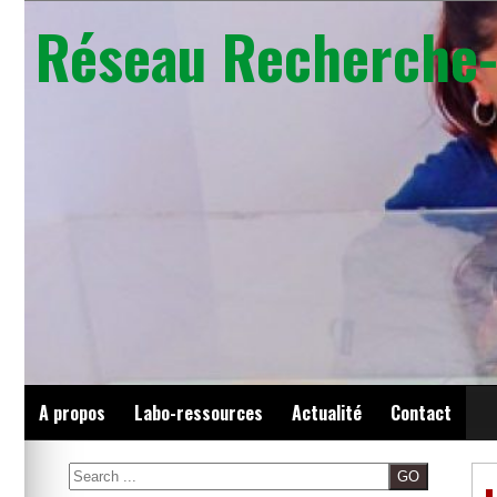
Skip
Réseau Recherche-
to
content
A propos
Labo-ressources
Actualité
Contact
Search