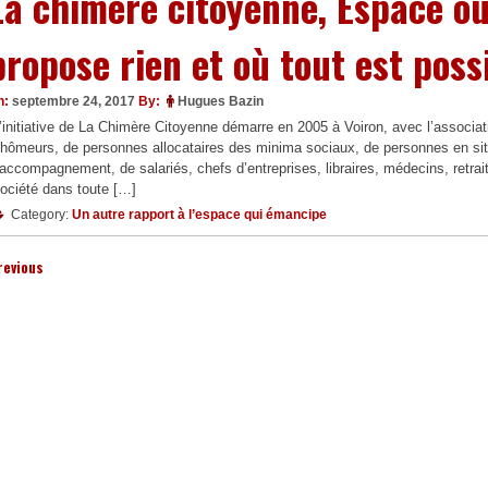
La chimère citoyenne, Espace ou
propose rien et où tout est poss
n:
septembre 24, 2017
By:
Hugues Bazin
’initiative de La Chimère Citoyenne démarre en 2005 à Voiron, avec l’assoc
hômeurs, de personnes allocataires des minima sociaux, de personnes en sit
’accompagnement, de salariés, chefs d’entreprises, libraires, médecins, retrai
ociété dans toute […]
Category:
Un autre rapport à l’espace qui émancipe
revious