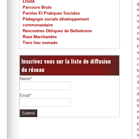
LISRA
g
Parcours Bruts
é
Paroles Et Pratiques Sociales
r
Pédagogie sociale développement
t
communautaire
a
Rencontres Obliques de Belledonne
i
Rues Marchandes
l
Tiers lieu nomade
P
m
c
Inscrivez vous sur la liste de diffusion
c
du réseau
l
n
Name*
d
c
d
Email*
p
f
m
b
p
s
m