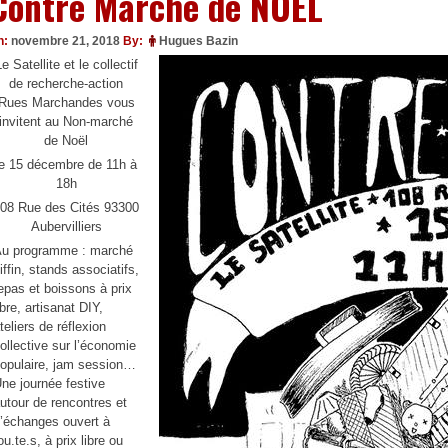
Contre Marché de NOËL
n:
novembre 21, 2018
By:
Hugues Bazin
Le Satellite et le collectif
de recherche-action
Rues Marchandes vous
invitent au Non-marché
de Noël
le 15 décembre de 11h à
18h
08 Rue des Cités 93300
Aubervilliers
u programme : marché
iffin, stands associatifs,
epas et boissons à prix
ibre, artisanat DIY,
teliers de réflexion
ollective sur l’économie
opulaire, jam session…
ne journée festive
utour de rencontres et
’échanges ouvert à
ou.te.s, à prix libre ou