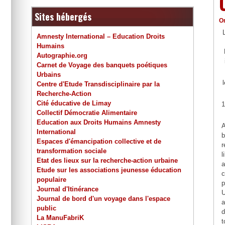
Sites hébergés
O
Amnesty International – Education Droits
Humains
Autographie.org
Carnet de Voyage des banquets poétiques
Urbains
Centre d'Etude Transdisciplinaire par la
Recherche-Action
Cité éducative de Limay
1
Collectif Démocratie Alimentaire
Education aux Droits Humains Amnesty
A
International
b
Espaces d'émancipation collective et de
r
transformation sociale
l
Etat des lieux sur la recherche-action urbaine
a
Etude sur les associations jeunesse éducation
c
populaire
p
Journal d'Itinérance
U
Journal de bord d'un voyage dans l'espace
a
public
d
La ManuFabriK
t