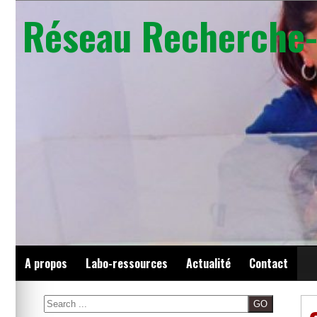
Skip
Réseau Recherche-
to
content
A propos
Labo-ressources
Actualité
Contact
Search