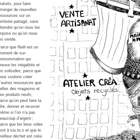
ratuits, pour faire
merger de nouvelles
essources sur un
erritoire partagé, sans
ttendre qu’on nous les
mpose ou qu’on nous
es vende.
arce que Noël est un
oment de sur-
onsommation qui
reuse les inégalités et
es solitudes; parce que
ous voulons créer
’autres ressources que
elles des magasins et
es produits neufs;
arce qu’on peut faire la
ête, donner et recevoir
ême si l’on n’a pas
eaucoup d’argent ;
arce que les lieux vides
ont à tou.te.s et que le
eilleur déchet est celui