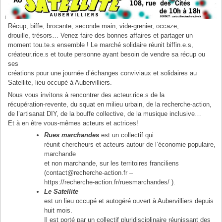
Récup, biffe, brocante, seconde main, vide-grenier, occaze,
drouille, trésors… Venez faire des bonnes affaires et partager un
moment tou.te.s ensemble ! Le marché solidaire réunit biffin.e.s,
créateur.rice.s et toute personne ayant besoin de vendre sa récup ou
ses
créations pour une journée d’échanges conviviaux et solidaires au
Satellite, lieu occupé à Aubervilliers.
Nous vous invitons à rencontrer des acteur.rice.s de la
récupération-revente, du squat en milieu urbain, de la recherche-action,
de l’artisanat DIY, de la bouffe collective, de la musique inclusive…
Et à en être vous-mêmes acteurs et actrices!
Rues marchandes
est un collectif qui
réunit chercheurs et acteurs autour de l’économie populaire,
marchande
et non marchande, sur les territoires franciliens
(contact@recherche-action.fr –
https://recherche-action.fr/ruesmarchandes/ ).
Le Satellite
est un lieu occupé et autogéré ouvert à Aubervilliers depuis
huit mois.
Il est porté par un collectif pluridisciplinaire réunissant des