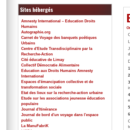
Sites hébergés
Amnesty International – Education Droits
Humains
O
Autographie.org
C
Carnet de Voyage des banquets poétiques
L
Urbains
Centre d'Etude Transdisciplinaire par la
J
Recherche-Action
d
Cité éducative de Limay
D
Collectif Démocratie Alimentaire
1
Education aux Droits Humains Amnesty
2
International
Espaces d'émancipation collective et de
3
transformation sociale
i
Etat des lieux sur la recherche-action urbaine
4
Etude sur les associations jeunesse éducation
e
populaire
5
Journal d'Itinérance
6
Journal de bord d'un voyage dans l'espace
public
C
La ManuFabriK
t