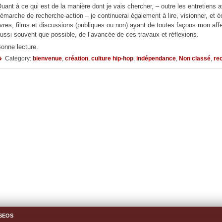
uant à ce qui est de la manière dont je vais chercher, – outre les entretiens 
émarche de recherche-action – je continuerai également à lire, visionner, et é
ivres, films et discussions (publiques ou non) ayant de toutes façons mon affe
ussi souvent que possible, de l’avancée de ces travaux et réflexions.
onne lecture.
Category:
bienvenue
,
création
,
culture hip-hop
,
indépendance
,
Non classé
,
re
 SEOS