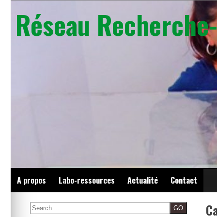
Skip
Réseau Recherche-
to
content
A propos
Labo-ressources
Actualité
Contact
Ca
Search