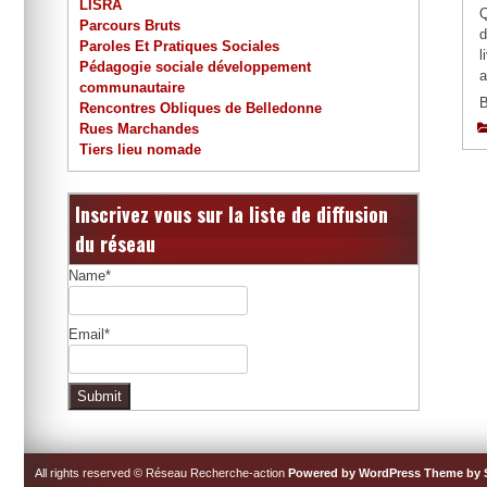
LISRA
Q
Parcours Bruts
d
Paroles Et Pratiques Sociales
l
Pédagogie sociale développement
a
communautaire
B
Rencontres Obliques de Belledonne
Rues Marchandes
Tiers lieu nomade
Inscrivez vous sur la liste de diffusion
du réseau
Name*
Email*
All rights reserved © Réseau Recherche-action
Powered by WordPress
Theme by