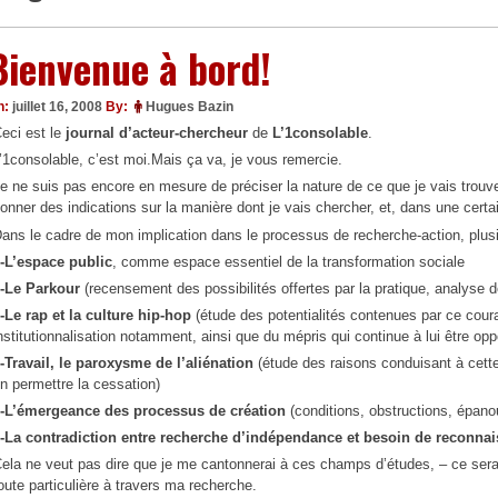
Bienvenue à bord!
n:
juillet 16, 2008
By:
Hugues Bazin
eci est le
journal d’acteur-chercheur
de
L’1consolable
.
’1consolable, c’est moi.Mais ça va, je vous remercie.
e ne suis pas encore en mesure de préciser la nature de ce que je vais trouv
onner des indications sur la manière dont je vais chercher, et, dans une certa
ans le cadre de mon implication dans le processus de recherche-action, plusi
-L’espace public
, comme espace essentiel de la transformation sociale
-Le Parkour
(recensement des possibilités offertes par la pratique, analyse de
-Le rap et la culture hip-hop
(étude des potentialités contenues par ce coura
nstitutionnalisation notamment, ainsi que du mépris qui continue à lui être o
-Travail, le paroxysme de l’aliénation
(étude des raisons conduisant à cette 
n permettre la cessation)
-L’émergeance des processus de création
(conditions, obstructions, épano
-La contradiction entre recherche d’indépendance et besoin de reconna
ela ne veut pas dire que je me cantonnerai à ces champs d’études, – ce sera
oute particulière à travers ma recherche.