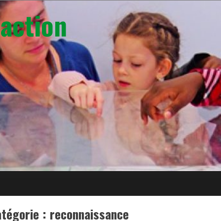
action
tégorie :
reconnaissance