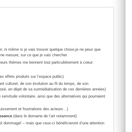
er, ni même si je vais trouver quelque chose;je ne peux que
ine mesure, sur ce que je vais chercher.
eurs thèmes me tiennent tout particulièrement à coeur:
s effets produits sur l’espace public)
nt culturel, de son évolution au fil du temps, de son
pposé, en dépit de sa surmédiatisation de ces dernières années)
servitude volontaire, ainsi que des alternatives qui pourraient
uissement et frustrations des acteurs…)
issance
(dans le domaine de l’art notamment)
it dommage! – mais que ceux-ci bénéficieront d’une attention