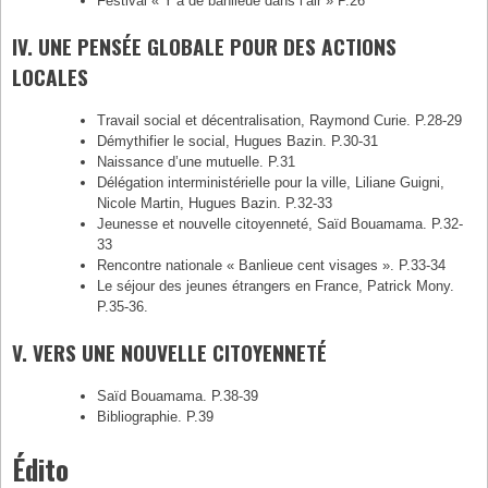
Festival « Y’a de banlieue dans l’air » P.26
IV. UNE PENSÉE GLOBALE POUR DES ACTIONS
LOCALES
Travail social et décentralisation, Raymond Curie. P.28-29
Démythifier le social, Hugues Bazin. P.30-31
Naissance d’une mutuelle. P.31
Délégation interministérielle pour la ville, Liliane Guigni,
Nicole Martin, Hugues Bazin. P.32-33
Jeunesse et nouvelle citoyenneté, Saïd Bouamama. P.32-
33
Rencontre nationale « Banlieue cent visages ». P.33-34
Le séjour des jeunes étrangers en France, Patrick Mony.
P.35-36.
V. VERS UNE NOUVELLE CITOYENNETÉ
Saïd Bouamama. P.38-39
Bibliographie. P.39
Édito