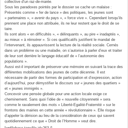
collective d’un raz-de-marée.
Sous les paradoxes pointés par le dossier se cache un malaise :
Présentés comme « fer de lance » des politiques, les jeunes sont
« partenaires », « avenir du pays », « force vive ». Cependant lorsqu’ils
prennent une place non attribuée, ils ne leur restent que le droit de se
taire.
Ils sont alors « en difficultés », « délinquants », au pire « inadaptés »,
au mieux « à réinsérer ». Si ces qualificatifs justifient le mandat de
l’intervenant, ils appauvrissent la lecture de la réalité sociale. Cernés
dans un problème ou une maladie, on s’autorise à parler d’eux et traiter
de leur sort derrière le langage éducatif de « l’autonomie des
populations ».
Aussi est-il important de préserver une mémoire en suivant la trace des
différentes mobilisations des jeunes de cette décennie. Il est
nécessaire de partir des formes de participation et d’expression, action
d’aujourd’hui, pour démystifier le discours sur « jeunes des quartiers »
et « jeunes immigrés ».
Concevoir une pensée globale pour une action locale exige ce
cheminement. Sans quoi l’idée de « nouvelle citoyenneté » sera
comme le ravalement des mots « Liberté-Egalité-Fraternité » sur le
frontons des mairies en cette année « révolutionnaire ». Elle risque
d’appeler la dérision au lieu de la considération de ceux qui savent
quotidiennement ce que « Droit de l’Homme » veut dire.
[wpfilebase tag=file id=263 /]