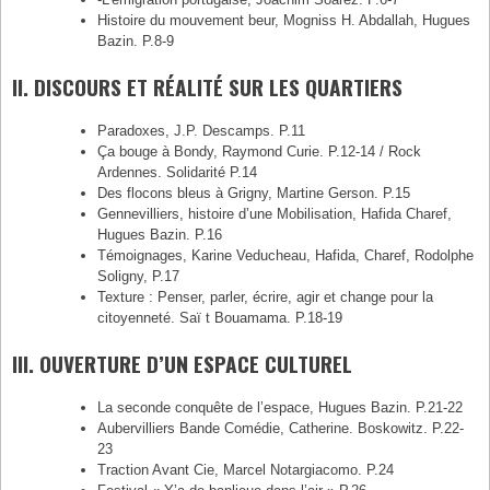
Histoire du mouvement beur, Mogniss H. Abdallah, Hugues
Bazin. P.8-9
II. DISCOURS ET RÉALITÉ SUR LES QUARTIERS
Paradoxes, J.P. Descamps. P.11
Ça bouge à Bondy, Raymond Curie. P.12-14 / Rock
Ardennes. Solidarité P.14
Des flocons bleus à Grigny, Martine Gerson. P.15
Gennevilliers, histoire d’une Mobilisation, Hafida Charef,
Hugues Bazin. P.16
Témoignages, Karine Veducheau, Hafida, Charef, Rodolphe
Soligny, P.17
Texture : Penser, parler, écrire, agir et change pour la
citoyenneté. Saï t Bouamama. P.18-19
III. OUVERTURE D’UN ESPACE CULTUREL
La seconde conquête de l’espace, Hugues Bazin. P.21-22
Aubervilliers Bande Comédie, Catherine. Boskowitz. P.22-
23
Traction Avant Cie, Marcel Notargiacomo. P.24