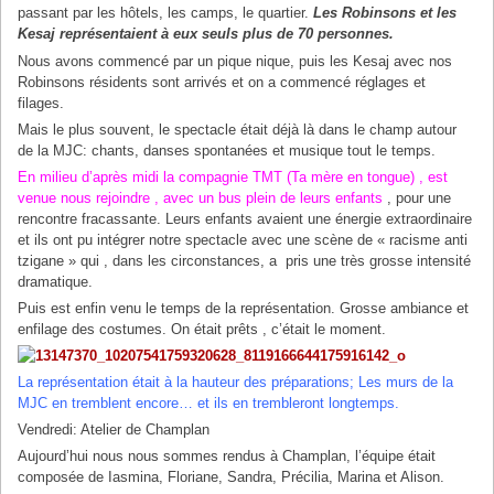
passant par les hôtels, les camps, le quartier.
Les Robinsons et les
Kesaj représentaient à eux seuls plus de 70 personnes.
Nous avons commencé par un pique nique, puis les Kesaj avec nos
Robinsons résidents sont arrivés et on a commencé réglages et
filages.
Mais le plus souvent, le spectacle était déjà là dans le champ autour
de la MJC: chants, danses spontanées et musique tout le temps.
En milieu d’après midi la compagnie TMT (Ta mère en tongue) , est
venue nous rejoindre , avec un bus plein de leurs enfants
, pour une
rencontre fracassante. Leurs enfants avaient une énergie extraordinaire
et ils ont pu intégrer notre spectacle avec une scène de « racisme anti
tzigane » qui , dans les circonstances, a pris une très grosse intensité
dramatique.
Puis est enfin venu le temps de la représentation. Grosse ambiance et
enfilage des costumes. On était prêts , c’était le moment.
La représentation était à la hauteur des préparations; Les murs de la
MJC en tremblent encore… et ils en trembleront longtemps.
Vendredi: Atelier de Champlan
Aujourd’hui nous nous sommes rendus à Champlan, l’équipe était
composée de Iasmina, Floriane, Sandra, Précilia, Marina et Alison.