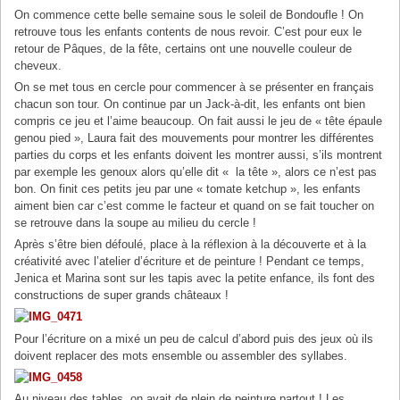
On commence cette belle semaine sous le soleil de Bondoufle ! On
retrouve tous les enfants contents de nous revoir. C’est pour eux le
retour de Pâques, de la fête, certains ont une nouvelle couleur de
cheveux.
On se met tous en cercle pour commencer à se présenter en français
chacun son tour. On continue par un Jack-à-dit, les enfants ont bien
compris ce jeu et l’aime beaucoup. On fait aussi le jeu de « tête épaule
genou pied », Laura fait des mouvements pour montrer les différentes
parties du corps et les enfants doivent les montrer aussi, s’ils montrent
par exemple les genoux alors qu’elle dit « la tête », alors ce n’est pas
bon. On finit ces petits jeu par une « tomate ketchup », les enfants
aiment bien car c’est comme le facteur et quand on se fait toucher on
se retrouve dans la soupe au milieu du cercle !
Après s’être bien défoulé, place à la réflexion à la découverte et à la
créativité avec l’atelier d’écriture et de peinture ! Pendant ce temps,
Jenica et Marina sont sur les tapis avec la petite enfance, ils font des
constructions de super grands châteaux !
Pour l’écriture on a mixé un peu de calcul d’abord puis des jeux où ils
doivent replacer des mots ensemble ou assembler des syllabes.
Au niveau des tables, on avait de plein de peinture partout ! Les