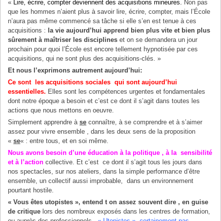
«
Lire, écrire, compter deviennent des acquisitions mineures.
Non pas
que les hommes n’aient plus à savoir lire, écrire, compter, mais l’École
n’aura pas même commencé sa tâche si elle s’en est tenue à ces
acquisitions :
la vie aujourd’hui apprend bien plus vite et bien plus
sûrement à maîtriser les disciplines
et on se demandera un jour
prochain pour quoi l’École est encore tellement hypnotisée par ces
acquisitions, qui ne sont plus des acquisitions-clés. »
Et nous l’exprimons autrement aujourd’hui:
Ce sont les acquisitions sociales qui sont aujourd’hui
essentielles.
Elles sont les compétences urgentes et fondamentales
dont notre époque a besoin et c’est ce dont il s’agit dans toutes les
actions que nous mettons en oeuvre.
Simplement apprendre à
se
connaître, à se comprendre et à s’aimer
assez pour vivre ensemble , dans les deux sens de la proposition
«
se
« : entre tous, et en soi même.
Nous avons besoin d’une éducation à la politique , à la sensibilité
et à l’action
collective. Et c’est ce dont il s’agit tous les jours dans
nos spectacles, sur nos ateliers, dans la simple performance d’être
ensemble, un collectif aussi improbable, dans un environnement
pourtant hostile.
« Vous êtes utopistes », entend t on assez souvent dire , en guise
de critique
lors des nombreux exposés dans les centres de formation,
ou auprès des professionnels.
« Utopistes », certainement pas,