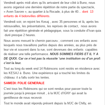
Vendredi après midi alors qu’ils arrivaient de leur côté à Buno, nous
avons organisé une dernière répétition de notre partie du spectacle,
« Aven Savore », au quartier à la Rocade, à plus de 40…
dont 13
enfants de 4 bidonvilles différents.
Vendredi soir, on rejoint les Kesaj , avec 35 personnes et là, après les
retrouvailles, les présentations, les reprises de contact, nous avons
fait une répétition générale et pédagogique, sous la conduite d’Ivan quia
duré presque 2 heures.
Nous avons mesuré le chemin parcouru ; comment ces enfants avec
lesquels nous travaillons parfois depuis des années, au plus près de
leur vie et souvent dans la rue, sont devenues des enfants capables
de réaliser une telle performance.
NOUS SOMMES FIERS ET IL Y A
DE QUOI. Car ce n’est pas la réussite ‘une institution ou d’un prof:
c’est la leur.
Tout au long du week end 14 Robinsons sont restés en résidence avec
les KESAJ à Buno. Une expérience qui a touché les limites du
château: il a fallu sortir les tentes.
SAMEDI: FOLIE GENERALE
C’est tous les Robinsons qui se sont rendus pour passer toute la
journée jusqu’à presque minuit , à la MJC d’IGNY qui avait la
gentillesse de nous recevoir.
Tout le monde avait répondu présent depuis la MJC de Chilly, en