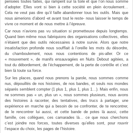
pensées toutes faites, qui rampent sur la toile et que l’on nous somme
d’adopter. Elles vont si bien à cette société en plein écroulement…
Cela ne veut pas dire qu’il faille abandonner tous les outils. Mais que
nous aimerions d’abord -et avant tout le reste- nous laisser le temps de
vivre ce moment et de nous mettre à l’épreuve.
Car nous n’avions pas vu situation si prometteuse depuis longtemps.
Quand bien même nous fabriquions des organisations collectives, elles
n’étaient que des outils nécessaires à notre survie. Alors que notre
insatisfaction profonde nous soufflait à l’oreille les mots du désordre,
du chamboulement, nous nous contentions de pis-aller. Or ce
« mouvement », de manifs ensauvagées en Nuits Debout agitées, a
tout du débordement, de l’échappement, de la perte de contrôle et c’est
bien là toute sa force.
Sur les places, quand nous prenons la parole, nous sommes comme
nus, dépouillés de nos histoires, de nos bandes, et seuls nos mondes
séparés semblent compter (1 plus 1, plus 1, plus 1…). Mais enfin, nous
ne sommes pas « un, plus un », nous sommes plusieurs, nous avons
des histoires à raconter, des tentatives, des trucs à partager, une
expérience en marche qui a besoin de se confronter, de te rencontrer,
de le rencontrer lui aussi, et cette bande de potes là aussi, cette
famille, ces collègues, ces camarades là… ce que nous cherchons
c’est joindre nos forces, toutes diverses qu’elles sont, pour rouvrir
l’espace du choix, les pages de l’histoire.