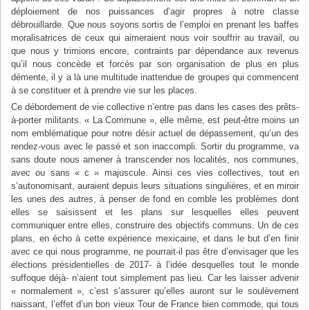
déploiement de nos puissances d’agir propres à notre classe
débrouillarde. Que nous soyons sortis de l’emploi en prenant les baffes
moralisatrices de ceux qui aimeraient nous voir souffrir au travail, ou
que nous y trimions encore, contraints par dépendance aux revenus
qu’il nous concède et forcés par son organisation de plus en plus
démente, il y a là une multitude inattendue de groupes qui commencent
à se constituer et à prendre vie sur les places.
Ce débordement de vie collective n’entre pas dans les cases des prêts-
à-porter militants. « La Commune », elle même, est peut-être moins un
nom emblématique pour notre désir actuel de dépassement, qu’un des
rendez-vous avec le passé et son inaccompli. Sortir du programme, va
sans doute nous amener à transcender nos localités, nos communes,
avec ou sans « c » majuscule. Ainsi ces vies collectives, tout en
s’autonomisant, auraient depuis leurs situations singulières, et en miroir
les unes des autres, à penser de fond en comble les problèmes dont
elles se saisissent et les plans sur lesquelles elles peuvent
communiquer entre elles, construire des objectifs communs. Un de ces
plans, en écho à cette expérience mexicaine, et dans le but d’en finir
avec ce qui nous programme, ne pourrait-il pas être d’envisager que les
élections présidentielles de 2017- à l’idée desquelles tout le monde
suffoque déjà- n’aient tout simplement pas lieu. Car les laisser advenir
« normalement », c’est s’assurer qu’elles auront sur le soulèvement
naissant, l’effet d’un bon vieux Tour de France bien commode, qui tous