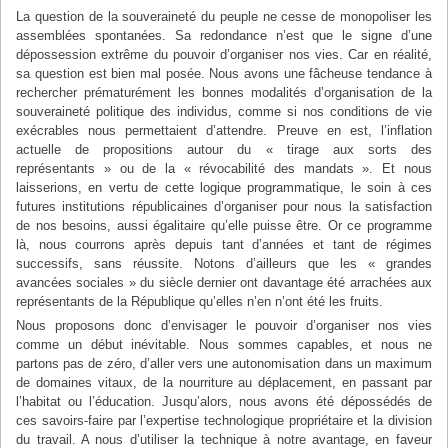
La question de la souveraineté du peuple ne cesse de monopoliser les
assemblées spontanées. Sa redondance n’est que le signe d’une
dépossession extrême du pouvoir d’organiser nos vies. Car en réalité,
sa question est bien mal posée. Nous avons une fâcheuse tendance à
rechercher prématurément les bonnes modalités d’organisation de la
souveraineté politique des individus, comme si nos conditions de vie
exécrables nous permettaient d’attendre. Preuve en est, l’inflation
actuelle de propositions autour du « tirage aux sorts des
représentants » ou de la « révocabilité des mandats ». Et nous
laisserions, en vertu de cette logique programmatique, le soin à ces
futures institutions républicaines d’organiser pour nous la satisfaction
de nos besoins, aussi égalitaire qu’elle puisse être. Or ce programme
là, nous courrons après depuis tant d’années et tant de régimes
successifs, sans réussite. Notons d’ailleurs que les « grandes
avancées sociales » du siècle dernier ont davantage été arrachées aux
représentants de la République qu’elles n’en n’ont été les fruits.
Nous proposons donc d’envisager le pouvoir d’organiser nos vies
comme un début inévitable. Nous sommes capables, et nous ne
partons pas de zéro, d’aller vers une autonomisation dans un maximum
de domaines vitaux, de la nourriture au déplacement, en passant par
l’habitat ou l’éducation. Jusqu’alors, nous avons été dépossédés de
ces savoirs-faire par l’expertise technologique propriétaire et la division
du travail. A nous d’utiliser la technique à notre avantage, en faveur