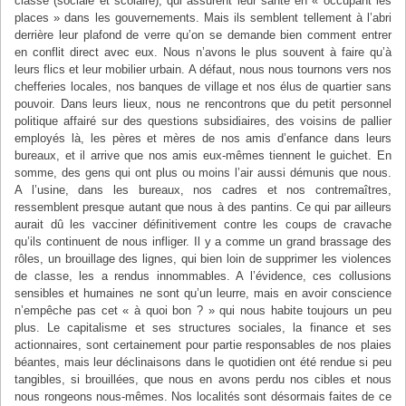
classe (sociale et scolaire), qui assurent leur santé en « occupant les
places » dans les gouvernements. Mais ils semblent tellement à l’abri
derrière leur plafond de verre qu’on se demande bien comment entrer
en conflit direct avec eux. Nous n’avons le plus souvent à faire qu’à
leurs flics et leur mobilier urbain. A défaut, nous nous tournons vers nos
chefferies locales, nos banques de village et nos élus de quartier sans
pouvoir. Dans leurs lieux, nous ne rencontrons que du petit personnel
politique affairé sur des questions subsidiaires, des voisins de pallier
employés là, les pères et mères de nos amis d’enfance dans leurs
bureaux, et il arrive que nos amis eux-mêmes tiennent le guichet. En
somme, des gens qui ont plus ou moins l’air aussi démunis que nous.
A l’usine, dans les bureaux, nos cadres et nos contremaîtres,
ressemblent presque autant que nous à des pantins. Ce qui par ailleurs
aurait dû les vacciner définitivement contre les coups de cravache
qu’ils continuent de nous infliger. Il y a comme un grand brassage des
rôles, un brouillage des lignes, qui bien loin de supprimer les violences
de classe, les a rendus innommables. A l’évidence, ces collusions
sensibles et humaines ne sont qu’un leurre, mais en avoir conscience
n’empêche pas cet « à quoi bon ? » qui nous habite toujours un peu
plus. Le capitalisme et ses structures sociales, la finance et ses
actionnaires, sont certainement pour partie responsables de nos plaies
béantes, mais leur déclinaisons dans le quotidien ont été rendue si peu
tangibles, si brouillées, que nous en avons perdu nos cibles et nous
nous rongeons nous-mêmes. Nos localités sont désormais faites de ce