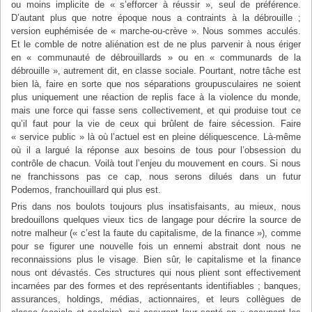
ou moins implicite de « s’efforcer à réussir », seul de préférence.
D’autant plus que notre époque nous a contraints à la débrouille ;
version euphémisée de « marche-ou-crève ». Nous sommes acculés.
Et le comble de notre aliénation est de ne plus parvenir à nous ériger
en « communauté de débrouillards » ou en « communards de la
débrouille », autrement dit, en classe sociale. Pourtant, notre tâche est
bien là, faire en sorte que nos séparations groupusculaires ne soient
plus uniquement une réaction de replis face à la violence du monde,
mais une force qui fasse sens collectivement, et qui produise tout ce
qu’il faut pour la vie de ceux qui brûlent de faire sécession. Faire
« service public » là où l’actuel est en pleine déliquescence. Là-même
où il a largué la réponse aux besoins de tous pour l’obsession du
contrôle de chacun. Voilà tout l’enjeu du mouvement en cours. Si nous
ne franchissons pas ce cap, nous serons dilués dans un futur
Podemos, franchouillard qui plus est.
Pris dans nos boulots toujours plus insatisfaisants, au mieux, nous
bredouillons quelques vieux tics de langage pour décrire la source de
notre malheur (« c’est la faute du capitalisme, de la finance »), comme
pour se figurer une nouvelle fois un ennemi abstrait dont nous ne
reconnaissions plus le visage. Bien sûr, le capitalisme et la finance
nous ont dévastés. Ces structures qui nous plient sont effectivement
incarnées par des formes et des représentants identifiables ; banques,
assurances, holdings, médias, actionnaires, et leurs collègues de