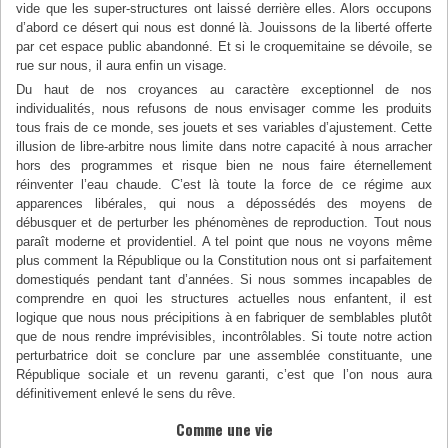
vide que les super-structures ont laissé derrière elles. Alors occupons
d’abord ce désert qui nous est donné là. Jouissons de la liberté offerte
par cet espace public abandonné. Et si le croquemitaine se dévoile, se
rue sur nous, il aura enfin un visage.
Du haut de nos croyances au caractère exceptionnel de nos
individualités, nous refusons de nous envisager comme les produits
tous frais de ce monde, ses jouets et ses variables d’ajustement. Cette
illusion de libre-arbitre nous limite dans notre capacité à nous arracher
hors des programmes et risque bien ne nous faire éternellement
réinventer l’eau chaude. C’est là toute la force de ce régime aux
apparences libérales, qui nous a dépossédés des moyens de
débusquer et de perturber les phénomènes de reproduction. Tout nous
paraît moderne et providentiel. A tel point que nous ne voyons même
plus comment la République ou la Constitution nous ont si parfaitement
domestiqués pendant tant d’années. Si nous sommes incapables de
comprendre en quoi les structures actuelles nous enfantent, il est
logique que nous nous précipitions à en fabriquer de semblables plutôt
que de nous rendre imprévisibles, incontrôlables. Si toute notre action
perturbatrice doit se conclure par une assemblée constituante, une
République sociale et un revenu garanti, c’est que l’on nous aura
définitivement enlevé le sens du rêve.
Comme une vie