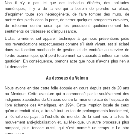
Non il n’y a pas ici que des individus éthérés, des solitudes
numériques, il y a de la vie qui a besoin de prendre sa place,
d’exprimer toute son hétérogénéité, de faire tomber des murs, de
mettre des pieds dans la porte, de serrer quelques arrogantes cravates,
de retourner contre ceux qui les produisent quotidiennement les
sentiments de tristesse et d’impuissance.
L’Etat lui-même, cet appareil technique à qui nous présentions jadis
nos revendications respectueuses comme s’il était vivant, est si éclaté
dans sa fonction moribonde de gestion et de contrôle au service de
l’ordre économique, qu’il perd totalement sa capacité à influer sur notre
quotidien. En conséquence, prenons acte que nous n’avons plus rien à
lui demander.
Au dessous du Volcan
Nous avons en tête cette folle épopée en cours depuis près de 20 ans
au Mexique. Cette aventure qui a commencé par le soulèvement des
indigènes zapatistes du Chiapas contre la mise en place de l’espace de
libre échange des Amériques, en 1994. Cette irruption locale de ceux
qu’on attendait plus, a trouvé tout un tas de prolongements localement,
à l’échelle du pays, à l’échelle du monde. De là sont nés à la fois le
mouvement anti-globalisation et, au Mexique, un autre processus plus
rampant, plus tenace aussi, qui s’est nommé un temps « La otra
campana ».