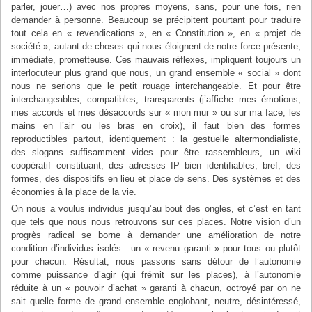
parler, jouer…) avec nos propres moyens, sans, pour une fois, rien
demander à personne. Beaucoup se précipitent pourtant pour traduire
tout cela en « revendications », en « Constitution », en « projet de
société », autant de choses qui nous éloignent de notre force présente,
immédiate, prometteuse. Ces mauvais réflexes, impliquent toujours un
interlocuteur plus grand que nous, un grand ensemble « social » dont
nous ne serions que le petit rouage interchangeable. Et pour être
interchangeables, compatibles, transparents (j’affiche mes émotions,
mes accords et mes désaccords sur « mon mur » ou sur ma face, les
mains en l’air ou les bras en croix), il faut bien des formes
reproductibles partout, identiquement : la gestuelle altermondialiste,
des slogans suffisamment vides pour être rassembleurs, un wiki
coopératif constituant, des adresses IP bien identifiables, bref, des
formes, des dispositifs en lieu et place de sens. Des systèmes et des
économies à la place de la vie.
On nous a voulus individus jusqu’au bout des ongles, et c’est en tant
que tels que nous nous retrouvons sur ces places. Notre vision d’un
progrès radical se borne à demander une amélioration de notre
condition d’individus isolés : un « revenu garanti » pour tous ou plutôt
pour chacun. Résultat, nous passons sans détour de l’autonomie
comme puissance d’agir (qui frémit sur les places), à l’autonomie
réduite à un « pouvoir d’achat » garanti à chacun, octroyé par on ne
sait quelle forme de grand ensemble englobant, neutre, désintéressé,