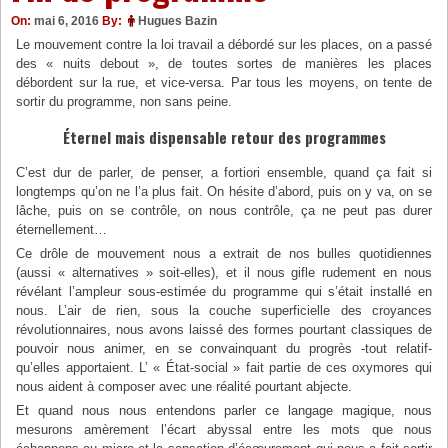
On:
mai 6, 2016
By:
Hugues Bazin
Le mouvement contre la loi travail a débordé sur les places, on a passé
des « nuits debout », de toutes sortes de manières les places
débordent sur la rue, et vice-versa. Par tous les moyens, on tente de
sortir du programme, non sans peine.
Éternel mais dispensable retour des programmes
C’est dur de parler, de penser, a fortiori ensemble, quand ça fait si
longtemps qu’on ne l’a plus fait. On hésite d’abord, puis on y va, on se
lâche, puis on se contrôle, on nous contrôle, ça ne peut pas durer
éternellement…
Ce drôle de mouvement nous a extrait de nos bulles quotidiennes
(aussi « alternatives » soit-elles), et il nous gifle rudement en nous
révélant l’ampleur sous-estimée du programme qui s’était installé en
nous. L’air de rien, sous la couche superficielle des croyances
révolutionnaires, nous avons laissé des formes pourtant classiques de
pouvoir nous animer, en se convainquant du progrès -tout relatif-
qu’elles apportaient. L’ « État-social » fait partie de ces oxymores qui
nous aident à composer avec une réalité pourtant abjecte.
Et quand nous nous entendons parler ce langage magique, nous
mesurons amèrement l’écart abyssal entre les mots que nous