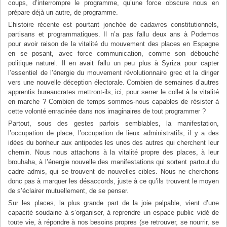
coups, d’interrompre le programme, qu’une force obscure nous en
prépare déjà un autre, de programme.
L’histoire récente est pourtant jonchée de cadavres constitutionnels,
partisans et programmatiques. Il n’a pas fallu deux ans à Podemos
pour avoir raison de la vitalité du mouvement des places en Espagne
en se posant, avec force communication, comme son débouché
politique naturel. Il en avait fallu un peu plus à Syriza pour capter
l’essentiel de l’énergie du mouvement révolutionnaire grec et la diriger
vers une nouvelle déception électorale. Combien de semaines d’autres
apprentis bureaucrates mettront-ils, ici, pour serrer le collet à la vitalité
en marche ? Combien de temps sommes-nous capables de résister à
cette volonté enracinée dans nos imaginaires de tout programmer ?
Partout, sous des gestes parfois semblables, la manifestation,
l’occupation de place, l’occupation de lieux administratifs, il y a des
idées du bonheur aux antipodes les unes des autres qui cherchent leur
chemin. Nous nous attachons à la vitalité propre des places, à leur
brouhaha, à l’énergie nouvelle des manifestations qui sortent partout du
cadre admis, qui se trouvent de nouvelles cibles. Nous ne cherchons
donc pas à marquer les désaccords, juste à ce qu’ils trouvent le moyen
de s’éclairer mutuellement, de se penser.
Sur les places, la plus grande part de la joie palpable, vient d’une
capacité soudaine à s’organiser, à reprendre un espace public vidé de
toute vie, à répondre à nos besoins propres (se retrouver, se nourrir, se