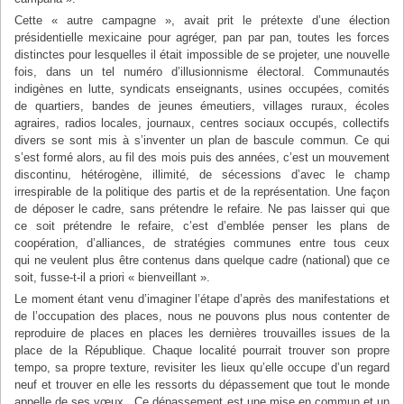
Cette « autre campagne », avait prit le prétexte d’une élection
présidentielle mexicaine pour agréger, pan par pan, toutes les forces
distinctes pour lesquelles il était impossible de se projeter, une nouvelle
fois, dans un tel numéro d’illusionnisme électoral. Communautés
indigènes en lutte, syndicats enseignants, usines occupées, comités
de quartiers, bandes de jeunes émeutiers, villages ruraux, écoles
agraires, radios locales, journaux, centres sociaux occupés, collectifs
divers se sont mis à s’inventer un plan de bascule commun. Ce qui
s’est formé alors, au fil des mois puis des années, c’est un mouvement
discontinu, hétérogène, illimité, de sécessions d’avec le champ
irrespirable de la politique des partis et de la représentation. Une façon
de déposer le cadre, sans prétendre le refaire. Ne pas laisser qui que
ce soit prétendre le refaire, c’est d’emblée penser les plans de
coopération, d’alliances, de stratégies communes entre tous ceux
qui ne veulent plus être contenus dans quelque cadre (national) que ce
soit, fusse-t-il a priori « bienveillant ».
Le moment étant venu d’imaginer l’étape d’après des manifestations et
de l’occupation des places, nous ne pouvons plus nous contenter de
reproduire de places en places les dernières trouvailles issues de la
place de la République. Chaque localité pourrait trouver son propre
tempo, sa propre texture, revisiter les lieux qu’elle occupe d’un regard
neuf et trouver en elle les ressorts du dépassement que tout le monde
appelle de ses vœux . Ce dépassement est une mise en commun et un