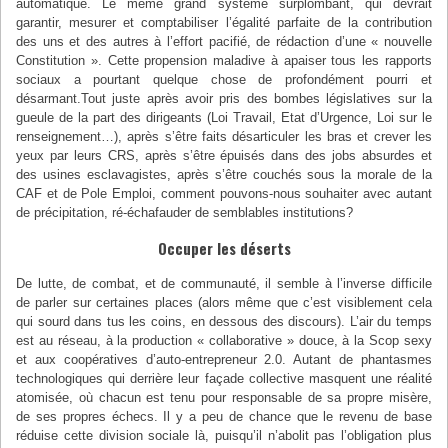
automatique. Le même grand système surplombant, qui devrait
garantir, mesurer et comptabiliser l’égalité parfaite de la contribution
des uns et des autres à l’effort pacifié, de rédaction d’une « nouvelle
Constitution ». Cette propension maladive à apaiser tous les rapports
sociaux a pourtant quelque chose de profondément pourri et
désarmant.Tout juste après avoir pris des bombes législatives sur la
gueule de la part des dirigeants (Loi Travail, Etat d’Urgence, Loi sur le
renseignement…), après s’être faits désarticuler les bras et crever les
yeux par leurs CRS, après s’être épuisés dans des jobs absurdes et
des usines esclavagistes, après s’être couchés sous la morale de la
CAF et de Pole Emploi, comment pouvons-nous souhaiter avec autant
de précipitation, ré-échafauder de semblables institutions?
Occuper les déserts
De lutte, de combat, et de communauté, il semble à l’inverse difficile
de parler sur certaines places (alors même que c’est visiblement cela
qui sourd dans tus les coins, en dessous des discours). L’air du temps
est au réseau, à la production « collaborative » douce, à la Scop sexy
et aux coopératives d’auto-entrepreneur 2.0. Autant de phantasmes
technologiques qui derrière leur façade collective masquent une réalité
atomisée, où chacun est tenu pour responsable de sa propre misère,
de ses propres échecs. Il y a peu de chance que le revenu de base
réduise cette division sociale là, puisqu’il n’abolit pas l’obligation plus