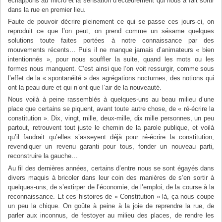
échappons au micro et la sensation d’écœurement qui nous a fait sortir
dans la rue en premier lieu.
Faute de pouvoir décrire pleinement ce qui se passe ces jours-ci, on
reproduit ce que l’on peut, on prend comme un sésame quelques
solutions toute faites portées à notre connaissance par des
mouvements récents… Puis il ne manque jamais d’animateurs « bien
intentionnés », pour nous souffler la suite, quand les mots ou les
formes nous manquent. C’est ainsi que l’on voit ressurgir, comme sous
l’effet de la « spontanéité » des agrégations nocturnes, des notions qui
ont la peau dure et qui n’ont que l’air de la nouveauté.
Nous voilà à peine rassemblés à quelques-uns au beau milieu d’une
place que certains se piquent, avant toute autre chose, de « ré-écrire la
constitution ». Dix, vingt, mille, deux-mille, dix mille personnes, un peu
partout, retrouvent tout juste le chemin de la parole publique, et voilà
qu’il faudrait qu’elles s’asseyent déjà pour ré-écrire la constitution,
revendiquer un revenu garanti pour tous, fonder un nouveau parti,
reconstruire la gauche…
Au fil des dernières années, certains d’entre nous se sont égayés dans
divers maquis à bricoler dans leur coin des manières de s’en sortir à
quelques-uns, de s’extirper de l’économie, de l’emploi, de la course à la
reconnaissance. Et ces histoires de « Constitution » là, ça nous coupe
un peu la chique. On goûte à peine à la joie de reprendre la rue, de
parler aux inconnus, de festoyer au milieu des places, de rendre les