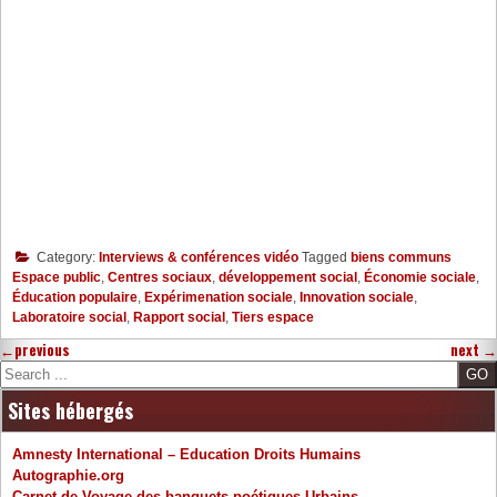
Category:
Interviews & conférences vidéo
Tagged
biens communs
Espace public
,
Centres sociaux
,
développement social
,
Économie sociale
,
Éducation populaire
,
Expérimenation sociale
,
Innovation sociale
,
Laboratoire social
,
Rapport social
,
Tiers espace
←
previous
next
→
Search
Sites hébergés
Amnesty International – Education Droits Humains
Autographie.org
Carnet de Voyage des banquets poétiques Urbains