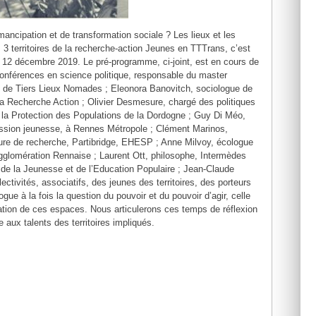
cipation et de transformation sociale ? Les lieux et les
 3 territoires de la recherche-action Jeunes en TTTrans, c’est
 12 décembre 2019. Le pré-programme, ci-joint, est en cours de
 conférences en science politique, responsable du master
ï, de Tiers Lieux Nomades ; Eleonora Banovitch, sociologue de
la Recherche Action ; Olivier Desmesure, chargé des politiques
 la Protection des Populations de la Dordogne ; Guy Di Méo,
ission jeunesse, à Rennes Métropole ; Clément Marinos,
eure de recherche, Partibridge, EHESP ; Anne Milvoy, écologue
glomération Rennaise ; Laurent Ott, philosophe, Intermèdes
l de la Jeunesse et de l’Education Populaire ; Jean-Claude
tivités, associatifs, des jeunes des territoires, des porteurs
gue à la fois la question du pouvoir et du pouvoir d’agir, celle
riation de ces espaces. Nous articulerons ces temps de réflexion
 aux talents des territoires impliqués.