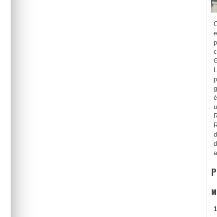
C
e
p
c
G
L
p
g
é
u
R
R
d
d
a
P
M
1