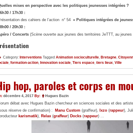
uelles mises en perspective
avec les politiques jeunesses
intégrées ?
6h30 / 17h30 :
résentation des cahiers de l’action n° 54
« Politiques intégrées de jeunes
8h00 / 20h30 :
péro / Concerts
(Scène ouverte aux jeunes des territoires JeTTT, au jeune
résentation
Category:
Interventions
Tagged
Animation socioculturelle
,
Bretagne
,
Citoyen
ciale
,
formation-action
,
Innovation sociale
,
Tiers espace
,
tiers lieux
,
Ville
Hip hop, paroles et corps en m
n:
décembre 4, 2017
By:
Hugues Bazin
orum débat avec Hugues Bazin chercheur en sciences sociales et des artiste
sous réserve de confirmation) :
Manu Custom
(graffeur),
Ixzo
(
rappeur
), Ju
producteur
karismatik
),
Relax
(
graffeur
)
Docks
(
rappeur
) …