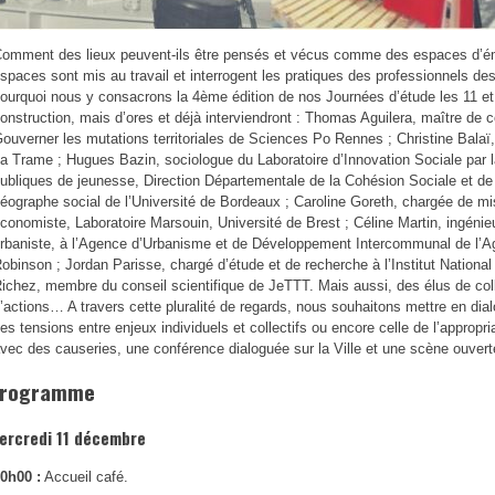
omment des lieux peuvent-ils être pensés et vécus comme des espaces d’éman
spaces sont mis au travail et interrogent les pratiques des professionnels des
ourquoi nous y consacrons la 4ème édition de nos Journées d’étude les 11 et
onstruction, mais d’ores et déjà interviendront : Thomas Aguilera, maître de
ouverner les mutations territoriales de Sciences Po Rennes ; Christine Bala
a Trame ; Hugues Bazin, sociologue du Laboratoire d’Innovation Sociale par 
ubliques de jeunesse, Direction Départementale de la Cohésion Sociale et de
éographe social de l’Université de Bordeaux ; Caroline Goreth, chargée de m
conomiste, Laboratoire Marsouin, Université de Brest ; Céline Martin, ingéni
rbaniste, à l’Agence d’Urbanisme et de Développement Intercommunal de l’Ag
obinson ; Jordan Parisse, chargé d’étude et de recherche à l’Institut Nationa
ichez, membre du conseil scientifique de JeTTT. Mais aussi, des élus de collec
’actions… A travers cette pluralité de regards, nous souhaitons mettre en dialo
es tensions entre enjeux individuels et collectifs ou encore celle de l’approp
vec des causeries, une conférence dialoguée sur la Ville et une scène ouverte
rogramme
ercredi 11 décembre
0h00 :
Accueil café.