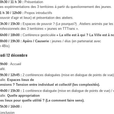
0h30 / 11 h 30 :
Présentation
es expérimentations des 3 territoires à partir du questionnement des jeunes.
1 h 30 / 12h00 :
Propos introductifs
pouvoir d’agir et lieux) et présentation des ateliers.
3h30 / 15h30 :
Espaces de pouvoir ? (Le pourquoi?) . Ateliers animés par les
rofessionnels des 3 territoires « jeunes en TTTrans ».
6h00 / 18h00 :
Conférence gesticulée
« La ville est à qui ? La Ville est à n
8h00 / 19h30 :
Apéro / Causerie :
jeunes / élus (en partenariat avec
e 4Bis).
eudi 12 décembre
09h00
: Accueil
afé.
9h30 / 12h45 :
2 conférences dialoguées (mise en dialogue de points de vue)
alle.
Espaces lieux de
ensions ? Tension entre individuel et collectif (les complexités).
4h00 / 15h30 :
1 conférence dialoguée (mise en dialogue de points de vue) /
alle.
Quelle appropriation
es lieux pour quelle utilité ? (Le comment faire sens).
5h30 / 16h00 :
onclusion