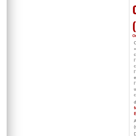
O
C
«
c
l
c
l
e
l
u
c
d
f
B
A
(
D