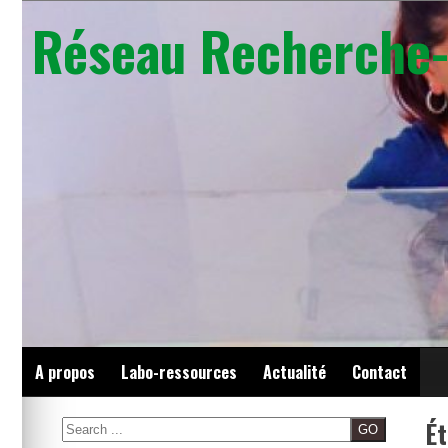
Skip
Réseau Recherche-
to
content
A propos
Labo-ressources
Actualité
Contact
Ét
Search