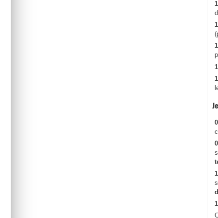
1
d
1
(
1
p
1
1
l
J
c
0
s
t
1
s
d
1
C