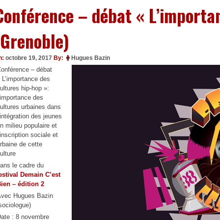
Conférence – débat « L’importan
(Grenoble)
n:
octobre 19, 2017
By:
Hugues Bazin
onférence – débat
 L’importance des
ultures hip-hop »:
’importance des
ultures urbaines dans
’intégration des jeunes
n milieu populaire et
’inscription sociale et
rbaine de cette
ulture
ans le cadre du
estival Demain C’est
ien – édition 2
vec Hugues Bazin
sociologue)
ate : 8 novembre