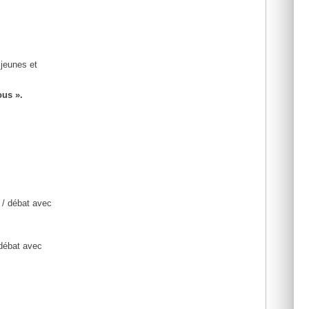
 jeunes et
ous ».
 / débat avec
 débat avec