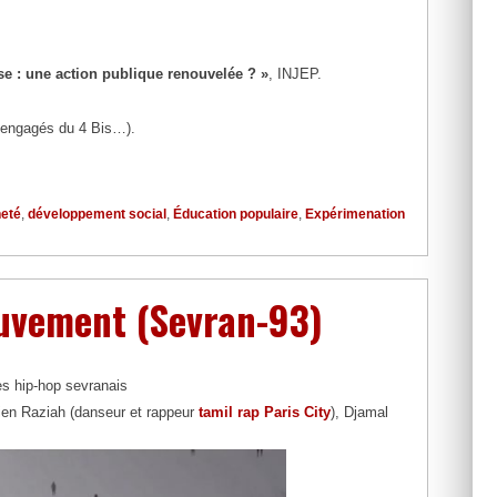
se : une action publique renouvelée ? »
, INJEP.
s engagés du 4 Bis…).
neté
,
développement social
,
Éducation populaire
,
Expérimenation
ouvement (Sevran-93)
s hip-hop sevranais
lien Raziah (danseur et rappeur
tamil rap Paris City
), Djamal