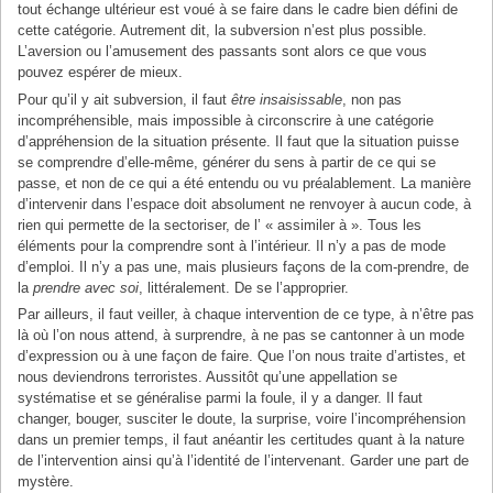
tout échange ultérieur est voué à se faire dans le cadre bien défini de
cette catégorie. Autrement dit, la subversion n’est plus possible.
L’aversion ou l’amusement des passants sont alors ce que vous
pouvez espérer de mieux.
Pour qu’il y ait subversion, il faut
être insaisissable
, non pas
incompréhensible, mais impossible à circonscrire à une catégorie
d’appréhension de la situation présente. Il faut que la situation puisse
se comprendre d’elle-même, générer du sens à partir de ce qui se
passe, et non de ce qui a été entendu ou vu préalablement. La manière
d’intervenir dans l’espace doit absolument ne renvoyer à aucun code, à
rien qui permette de la sectoriser, de l’ « assimiler à ». Tous les
éléments pour la comprendre sont à l’intérieur. Il n’y a pas de mode
d’emploi. Il n’y a pas une, mais plusieurs façons de la com-prendre, de
la
prendre avec soi
, littéralement. De se l’approprier.
Par ailleurs, il faut veiller, à chaque intervention de ce type, à n’être pas
là où l’on nous attend, à surprendre, à ne pas se cantonner à un mode
d’expression ou à une façon de faire. Que l’on nous traite d’artistes, et
nous deviendrons terroristes. Aussitôt qu’une appellation se
systématise et se généralise parmi la foule, il y a danger. Il faut
changer, bouger, susciter le doute, la surprise, voire l’incompréhension
dans un premier temps, il faut anéantir les certitudes quant à la nature
de l’intervention ainsi qu’à l’identité de l’intervenant. Garder une part de
mystère.