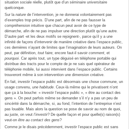
situation sociale réelle, plutôt que d’un séminaire universitaire
quelconque.
Sur la
nature
de l’intervention, je ne donnerai volontairement pas
d’exemples trop précis. D’une part, afin de ne pas fausser la
compréhension intuitive que chacun peut avoir de ce type de
démarche, afin de ne pas impulser une direction plutôt qu’une autre.
D’autre part -et les deux motifs se rejoignent-, parce qu’il y a une
infinité de façons d’intervenir de manière créative dans l’espace public,
ces dernières n’ayant de limites que l’imagination de leurs auteurs. On
peut, par définition,
tout
faire; encore faut-il savoir
comment
, et
pourquoi
. Car après tout, un type déguisé en téléphone portable qui
distribue des tracts pour le compte de je ne sais quel opérateur de
téléphonie mobile, lui aussi intervient dans l’espace public. Certains
trouveront même à son intervention une dimension créative.
En fait, investir l’espace public est désormais une chose commune, un
usage convenu,
une habitude
. Ceux-là même qui le privatisent n’ont
que ça à la bouche: « investir l’espace public », « être au contact des
gens ». On peut parfois même se demander s’il n’y a pas un peu de
sincérité dans la démarche, si, au fond, l’intention de l’entreprise n’est
pas louable. Mais alors la question se pose de savoir au nom de quoi,
au juste, on veut
l’investir
? De quelle façon et pour quelle(s) raison(s)
veut-on
être au contact des gens
?
Comme je le disais précédemment, investir l’espace public est sans