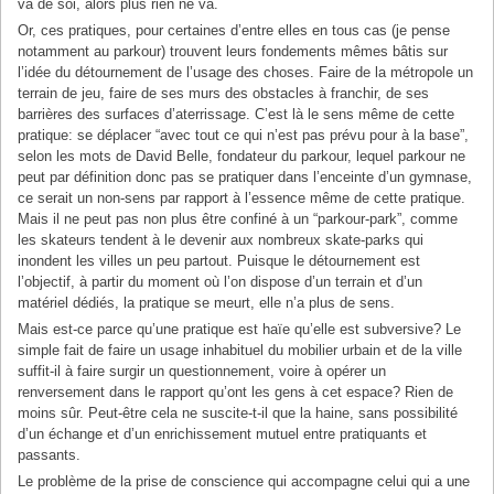
va de soi, alors plus rien ne va.
Or, ces pratiques, pour certaines d’entre elles en tous cas (je pense
notamment au parkour) trouvent leurs fondements mêmes bâtis sur
l’idée du détournement de l’usage des choses. Faire de la métropole un
terrain de jeu, faire de ses murs des obstacles à franchir, de ses
barrières des surfaces d’aterrissage. C’est là le sens même de cette
pratique: se déplacer “avec tout ce qui n’est pas prévu pour à la base”,
selon les mots de David Belle, fondateur du parkour, lequel parkour ne
peut par définition donc pas se pratiquer dans l’enceinte d’un gymnase,
ce serait un non-sens par rapport à l’essence même de cette pratique.
Mais il ne peut pas non plus être confiné à un “parkour-park”, comme
les skateurs tendent à le devenir aux nombreux skate-parks qui
inondent les villes un peu partout. Puisque le détournement est
l’objectif, à partir du moment où l’on dispose d’un terrain et d’un
matériel dédiés, la pratique se meurt, elle n’a plus de sens.
Mais est-ce parce qu’une pratique est haïe qu’elle est subversive? Le
simple fait de faire un usage inhabituel du mobilier urbain et de la ville
suffit-il à faire surgir un questionnement, voire à opérer un
renversement dans le rapport qu’ont les gens à cet espace? Rien de
moins sûr. Peut-être cela ne suscite-t-il que la haine, sans possibilité
d’un échange et d’un enrichissement mutuel entre pratiquants et
passants.
Le problème de la prise de conscience qui accompagne celui qui a une