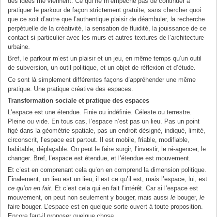
des idées me viennent. Ce qui ne m’empêche pas de continuer à
pratiquer le parkour de façon strictement gratuite, sans chercher quoi
que ce soit d’autre que l’authentique plaisir de déambuler, la recherche
perpétuelle de la créativité, la sensation de fluidité, la jouissance de ce
contact si particulier avec les murs et autres textures de l’architecture
urbaine.
Bref, le parkour m’est un plaisir et un jeu, en même temps qu’un outil
de subversion, un outil politique, et un objet de réflexion et d’étude.
Ce sont là simplement différentes façons d’appréhender une même
pratique. Une pratique créative des espaces.
Transformation sociale et pratique des espaces
L’espace est une étendue. Finie ou indéfinie. Céleste ou terrestre.
Pleine ou vide. En tous cas, l’espace n’est pas un lieu. Pas un point
figé dans la géométrie spatiale, pas un endroit désigné, indiqué, limité,
circonscrit, l’espace est partout. Il est mobile, friable, modifiable,
habitable, déplaçable. On peut le faire surgir, l’investir, le ré-agencer, le
changer. Bref, l’espace est étendue, et l’étendue est mouvement.
Et c’est en comprenant cela qu’on en comprend la dimension politique.
Finalement, un lieu est un lieu, il est ce qu’il est; mais l’espace, lui, est
ce qu’on en fait
. Et c’est cela qui en fait l’intérêt. Car si l’espace est
mouvement, on peut non seulement y bouger, mais aussi
le
bouger,
le
faire bouger. L’espace est en quelque sorte ouvert à toute proposition.
Encore faut-il proposer quelque chose.