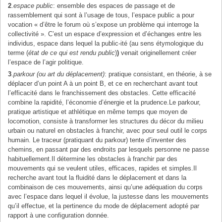
2
.
espace public
: ensemble des espaces de passage et de
rassemblement qui sont à l’usage de tous, l’espace public a pour
vocation « d’être le forum où s’expose un problème qui interroge la
collectivité ». C’est un espace d’expression et d’échanges entre les
individus, espace dans lequel la public-ité (au sens étymologique du
terme (
état de ce qui est rendu public
)
)
venait
originellement créer
l’espace de l’agir politique.
3
.
parkour (ou art du déplacement)
: pratique consistant, en théorie, à se
déplacer d’un point A à un point B, et ce en recherchant avant tout
l’efficacité dans le franchissement des obstacles. Cette efficacité
combine la rapidité, l’économie d’énergie et la prudence.Le parkour,
pratique artistique et athlétique en même temps que moyen de
locomotion, consiste à transformer les structures du décor du milieu
urbain ou naturel en obstacles à franchir, avec pour seul outil le corps
humain. Le traceur (pratiquant du parkour) tente d’inventer des
chemins, en passant par des endroits par lesquels personne ne passe
habituellement.Il détermine les obstacles à franchir par des
mouvements qui se veulent utiles, efficaces, rapides et simples.Il
recherche avant tout la fluidité dans le déplacement et dans la
combinaison de ces mouvements, ainsi qu’une adéquation du corps
avec l’espace dans lequel il évolue, la justesse dans les mouvements
qu’il effectue, et la pertinence du mode de déplacement adopté par
rapport à une configuration donnée.