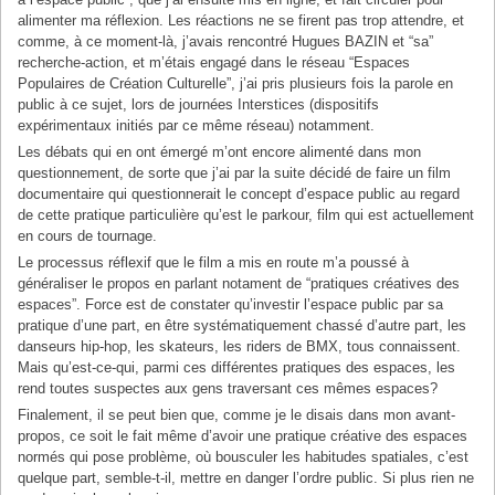
alimenter ma réflexion. Les réactions ne se firent pas trop attendre, et
comme, à ce moment-là, j’avais rencontré Hugues BAZIN et “sa”
recherche-action, et m’étais engagé dans le réseau “Espaces
Populaires de Création Culturelle”, j’ai pris plusieurs fois la parole en
public à ce sujet, lors de journées Interstices (dispositifs
expérimentaux initiés par ce même réseau) notamment.
Les débats qui en ont émergé m’ont encore alimenté dans mon
questionnement, de sorte que j’ai par la suite décidé de faire un film
documentaire qui questionnerait le concept d’espace public au regard
de cette pratique particulière qu’est le parkour, film qui est actuellement
en cours de tournage.
Le processus réflexif que le film a mis en route m’a poussé à
généraliser le propos en parlant notament de “pratiques créatives des
espaces”. Force est de constater qu’investir l’espace public par sa
pratique d’une part, en être systématiquement chassé d’autre part, les
danseurs hip-hop, les skateurs, les riders de BMX, tous connaissent.
Mais qu’est-ce-qui, parmi ces différentes pratiques des espaces, les
rend toutes suspectes aux gens traversant ces mêmes espaces?
Finalement, il se peut bien que, comme je le disais dans mon avant-
propos, ce soit le fait même d’avoir une pratique créative des espaces
normés qui pose problème, où bousculer les habitudes spatiales, c’est
quelque part, semble-t-il, mettre en danger l’ordre public. Si plus rien ne