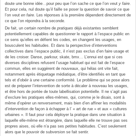
doute une bonne idée…pour peu que l’on sache ce que l’on veut
y
faire
.
Et pour cela, nul doute qu’il faille se poser la question de savoir ce que
l’on veut
en
faire
. Les réponses à la première dépendent directement de
ce que l’on répondra à la seconde.
De fait, un certain nombre de
pratiques
déjà existantes semblent
potentiellement capables de questionner le rapport à l’espace public en
ce sens qu’elles en défient les codes, en changent les usages, en
bousculent les habitudes. Et dans la perspective d’interventions
collectives dans l’espace public, il n’est pas exclus d’en faire usage et
de les croiser. Danse, parkour, skate, bmx… L’ennui est que si ces
diverses disciplines refusent l’usage habituel qui est fait de l’espace
commun, elles en suggèrent de nouveaux, qui hélas ont vite fait,
notamment après étiquetage médiatique, d’être identifiés en tant que
tels et d’obéir à une certaine conformité. Le problème qui se pose alors
est de préparer l’intervention de sorte à décaler à nouveau les usages,
et être hors de portée de toute labellisation potentielle. Il ne s’agit pas
d’exclure les pratiques elles-mêmes, qui, comme je le disais, sont à
même d’opérer un renversement, mais bien d’en affiner les modalités
d’intervention de façon à échapper à l’ « art de rue » et aux « cultures
urbaines ». Il faut pour cela déployer la pratique dans une situation à
laquelle elle-même est étrangère, dans laquelle elle ne trouve pas ses
propres aises, où elle n’a pas ses petites habitudes. C’est seulement
alors que le pouvoir de subversion se fait sentir.