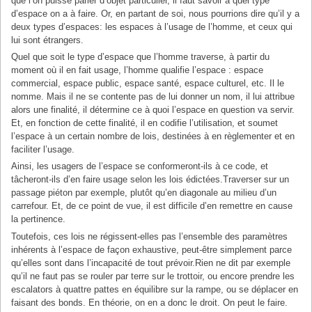
que l’on puisse parler d’objet particulier, il faut savoir à quel type
d’espace on a à faire. Or, en partant de soi, nous pourrions dire qu’il y a
deux types d’espaces: les espaces à l’usage de l’homme, et ceux qui
lui sont étrangers.
Quel que soit le type d’espace que l’homme traverse, à partir du
moment où il en fait usage, l’homme qualifie l’espace : espace
commercial, espace public, espace santé, espace culturel, etc. Il le
nomme. Mais il ne se contente pas de lui donner un nom, il lui attribue
alors une finalité, il détermine ce à quoi l’espace en question va servir.
Et, en fonction de cette finalité, il en codifie l’utilisation, et soumet
l’espace à un certain nombre de lois, destinées à en règlementer et en
faciliter l’usage.
Ainsi, les usagers de l’espace se conformeront-ils à ce code, et
tâcheront-ils d’en faire usage selon les lois édictées.Traverser sur un
passage piéton par exemple, plutôt qu’en diagonale au milieu d’un
carrefour. Et, de ce point de vue, il est difficile d’en remettre en cause
la pertinence.
Toutefois, ces lois ne régissent-elles pas l’ensemble des paramètres
inhérents à l’espace de façon exhaustive, peut-être simplement parce
qu’elles sont dans l’incapacité de tout prévoir.Rien ne dit par exemple
qu’il ne faut pas se rouler par terre sur le trottoir, ou encore prendre les
escalators à quattre pattes en équilibre sur la rampe, ou se déplacer en
faisant des bonds. En théorie, on en a donc le droit. On peut le faire.