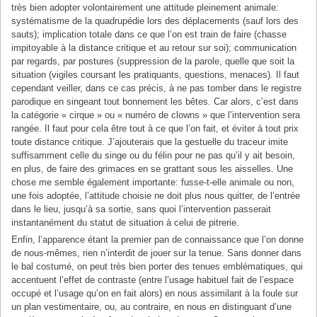
très bien adopter volontairement une attitude pleinement animale:
systématisme de la quadrupédie lors des déplacements (sauf lors des
sauts); implication totale dans ce que l’on est train de faire (chasse
impitoyable à la distance critique et au retour sur soi); communication
par regards, par postures (suppression de la parole, quelle que soit la
situation (vigiles coursant les pratiquants, questions, menaces). Il faut
cependant veiller, dans ce cas précis, à ne pas tomber dans le registre
parodique en singeant tout bonnement les bêtes. Car alors, c’est dans
la catégorie « cirque » ou « numéro de clowns » que l’intervention sera
rangée. Il faut pour cela être tout à ce que l’on fait, et éviter à tout prix
toute distance critique. J’ajouterais que la gestuelle du traceur imite
suffisamment celle du singe ou du félin pour ne pas qu’il y ait besoin,
en plus, de faire des grimaces en se grattant sous les aisselles. Une
chose me semble également importante: fusse-t-elle animale ou non,
une fois adoptée, l’attitude choisie ne doit plus nous quitter, de l’entrée
dans le lieu, jusqu’à sa sortie, sans quoi l’intervention passerait
instantanément du statut de situation à celui de pitrerie.
Enfin, l’apparence étant la premier pan de connaissance que l’on donne
de nous-mêmes, rien n’interdit de jouer sur la tenue. Sans donner dans
le bal costumé, on peut très bien porter des tenues emblématiques, qui
accentuent l’effet de contraste (entre l’usage habituel fait de l’espace
occupé et l’usage qu’on en fait alors) en nous assimilant à la foule sur
un plan vestimentaire, ou, au contraire, en nous en distinguant d’une