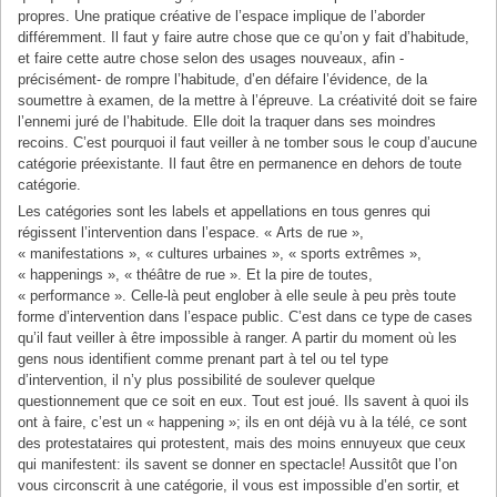
propres. Une pratique créative de l’espace implique de l’aborder
différemment. Il faut y faire autre chose que ce qu’on y fait d’habitude,
et faire cette autre chose selon des usages nouveaux, afin -
précisément- de rompre l’habitude, d’en défaire l’évidence, de la
soumettre à examen, de la mettre à l’épreuve. La créativité doit se faire
l’ennemi juré de l’habitude. Elle doit la traquer dans ses moindres
recoins. C’est pourquoi il faut veiller à ne tomber sous le coup d’aucune
catégorie préexistante. Il faut être en permanence en dehors de toute
catégorie.
Les catégories sont les labels et appellations en tous genres qui
régissent l’intervention dans l’espace. « Arts de rue »,
« manifestations », « cultures urbaines », « sports extrêmes »,
« happenings », « théâtre de rue ». Et la pire de toutes,
« performance ». Celle-là peut englober à elle seule à peu près toute
forme d’intervention dans l’espace public. C’est dans ce type de cases
qu’il faut veiller à être impossible à ranger. A partir du moment où les
gens nous identifient comme prenant part à tel ou tel type
d’intervention, il n’y plus possibilité de soulever quelque
questionnement que ce soit en eux. Tout est joué. Ils savent à quoi ils
ont à faire, c’est un « happening »; ils en ont déjà vu à la télé, ce sont
des protestataires qui protestent, mais des moins ennuyeux que ceux
qui manifestent: ils savent se donner en spectacle! Aussitôt que l’on
vous circonscrit à une catégorie, il vous est impossible d’en sortir, et