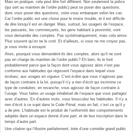
Mais en pratique, cela peut être fort différent. Non seulement la police
(qui sert au maintien de l’ordre public) peut se poser des questions,
donc
vous
poser des questions, voire vous embarquer selon les cas.
Car l’ordre public est une chose pour le moins trouble, et il est difficile
de dire lorsqu’il est en danger. Mais, surtout, les usagers de l’espace,
les passants, les commerçants, les gens habitant à proximité, vont
vous demander des comptes. Pas systématiquement, mais cela arrive.
Plus souvent qu’on ne le croit. Et d’ailleurs, si vous ne me croyez pas,
je vous invite à essayer.
Alors, pourquoi vous demandent-ils des comptes, alors qu’il ne sont
pas en charge du maintien de l’ordre public? Eh bien, ils le font
probablement parce que la façon dont vous agissez alors n’est pas
conforme aux habitudes qui régissent l’espace dans lequel vous
évoluez, aux usages en vigueur. C’est-à-dire que vous n’agissez pas
de façon contraire à la loi, puisqu’il n’y a rien d’écrit qui incrimine ce
type de conduites; en revanche, vous agissez de façon contraire à
l’usage. Vous faites un usage inhabituel de l’espace que vous partagez
avec d’autres. En d’autres mots, vous bousculez les habitudes. Il n’y a
rien d’écrit à ce sujet dans le Code Pénal, mais en fait, c’est ce qu’il y
a de pire. L’habitude est le produit de l’uniformité des comportements
adoptés dans un espace donné d’une part, et de leur inscription dans le
temps d’autre part.
Une citation qui l’illustre parfaitement, tirée d’une comédie grand public