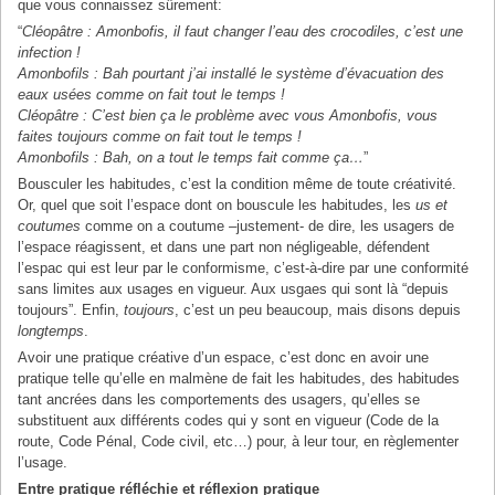
que vous connaissez sûrement:
“
Cléopâtre
: Amonbofis, il faut changer l’eau des crocodiles, c’est une
infection !
Amonbofils
: Bah pourtant j’ai installé le système d’évacuation des
eaux usées comme on fait tout le temps !
Cléopâtre
: C’est bien ça le problème avec vous Amonbofis, vous
faites toujours comme on fait tout le temps !
Amonbofils
: Bah, on a tout le temps fait comme ça…
”
Bousculer les habitudes, c’est la condition même de toute créativité.
Or, quel que soit l’espace dont on bouscule les habitudes, les
us et
coutumes
comme on a coutume –justement- de dire, les usagers de
l’espace réagissent, et dans une part non négligeable, défendent
l’espac qui est leur par le conformisme, c’est-à-dire par une conformité
sans limites aux usages en vigueur. Aux usgaes qui sont là “depuis
toujours”. Enfin,
toujours
, c’est un peu beaucoup, mais disons depuis
longtemps
.
Avoir une pratique créative d’un espace, c’est donc en avoir une
pratique telle qu’elle en malmène de fait les habitudes, des habitudes
tant ancrées dans les comportements des usagers, qu’elles se
substituent aux différents codes qui y sont en vigueur (Code de la
route, Code Pénal, Code civil, etc…) pour, à leur tour, en règlementer
l’usage.
Entre pratique réfléchie et réflexion pratique