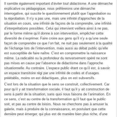
Il semble également important d’
éviter tout didactisme
. A une démarche
explicative ou pédagogique, nous préfèrerons une démarche
interrogative, qui suscite le questionnement plutôt que l’approbation ou
la réprobation. Il n’y a pas une, mais une infinité d’approches de la
situation en cours, une infinité de façons de la comprendre, une infinité
d’interprétations possibles. Celui qui intervient veillera ainsi à ne pas,
par le forme même qu’il donne à son intervention, empêcher cette
diversité de s’exprimer. Faire croire aux gens qu’il n’y a qu’une seule
façon de comprendre ce que l’on fait, ne nuit pas seulement à la qualité
de l’échange lors de l’intervention, mais aussi au débat public qu’elle
est susceptible de faire naître. C’est en compromettre la naissance
même. La radicalité ou la profondeur du renversement opéré ne sont
pas mises en cause par l’absence de didactisme dans l’approche
situationnelle. Au contraire. L’espace public étant ce qu’il est, à savoir
un espace transitoire régi par une infinité de codes et d’usages
préétablis, moins on est didactiques, plus on est subversifs.
C’est lors de la situation que le sens se construit, collectivement. Car
pour qu’il y ait transformation sociale, il faut qu’il y ait construction de
sens à partir de la situation, sans quoi nous faisons de l’animation. En
ce sens, c’est au centre de la transformation qu’il faut que le public
soit, et pas au centre de loisirs. Nous ne cherchons pas à amuser la
galerie, mais à produire de la connaissance, en postulant que cette
dernière peut émerger, qui plus est de manière bien plus riche, d’une