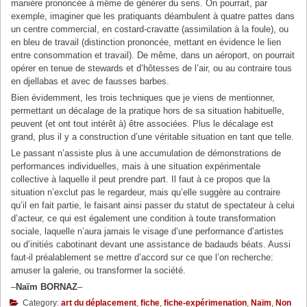
manière prononcée à même de générer du sens. On pourrait, par
exemple, imaginer que les pratiquants déambulent à quatre pattes dans
un centre commercial, en costard-cravatte (assimilation à la foule), ou
en bleu de travail (distinction prononcée, mettant en évidence le lien
entre consommation et travail). De même, dans un aéroport, on pourrait
opérer en tenue de stewards et d’hôtesses de l’air, ou au contraire tous
en djellabas et avec de fausses barbes.
Bien évidemment, les trois techniques que je viens de mentionner,
permettant un décalage de la pratique hors de sa situation habituelle,
peuvent (et ont tout intérêt à) être associées. Plus le décalage est
grand, plus il y a construction d’une véritable situation en tant que telle.
Le passant n’assiste plus à une accumulation de démonstrations de
performances individuelles, mais à une situation expérimentale
collective à laquelle il peut prendre part. Il faut à ce propos que la
situation n’exclut pas le regardeur, mais qu’elle suggère au contraire
qu’il en fait partie, le faisant ainsi passer du statut de spectateur à celui
d’acteur, ce qui est également une condition à toute transformation
sociale, laquelle n’aura jamais le visage d’une performance d’artistes
ou d’initiés cabotinant devant une assistance de badauds béats. Aussi
faut-il préalablement se mettre d’accord sur ce que l’on recherche:
amuser la galerie, ou transformer la société.
–
Naïm BORNAZ
–
Category:
art du déplacement
,
fiche
,
fiche-expérimenation
,
Naïm
,
Non