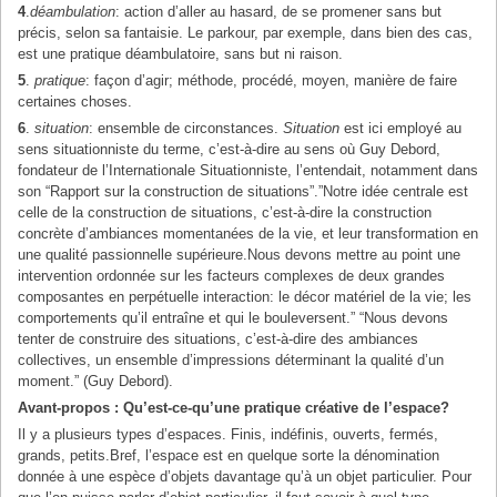
4
.
déambulation
: action d’aller au hasard, de se promener sans but
précis, selon sa fantaisie. Le parkour, par exemple, dans bien des cas,
est une pratique déambulatoire, sans but ni raison.
5
.
pratique
: façon d’agir; méthode, procédé, moyen, manière de faire
certaines choses.
6
.
situation
: ensemble de circonstances.
Situation
est ici employé au
sens situationniste du terme, c’est-à-dire au sens où Guy Debord,
fondateur de l’Internationale Situationniste, l’entendait, notamment dans
son “Rapport sur la construction de situations”.”Notre idée centrale est
celle de la construction de situations, c’est-à-dire la construction
concrète d’ambiances momentanées de la vie, et leur transformation en
une qualité passionnelle supérieure.Nous devons mettre au point une
intervention ordonnée sur les facteurs complexes de deux grandes
composantes en perpétuelle interaction: le décor matériel de la vie; les
comportements qu’il entraîne et qui le bouleversent.” “Nous devons
tenter de construire des situations, c’est-à-dire des ambiances
collectives, un ensemble d’impressions déterminant la qualité d’un
moment.” (Guy Debord).
Avant-propos : Qu’est-ce-qu’une pratique créative de l’espace?
Il y a plusieurs types d’espaces. Finis, indéfinis, ouverts, fermés,
grands, petits.Bref, l’espace est en quelque sorte la dénomination
donnée à une espèce d’objets davantage qu’à un objet particulier. Pour