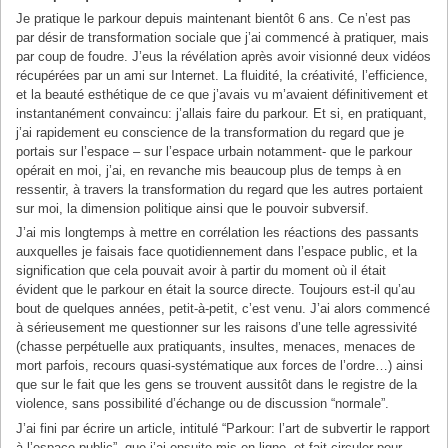
Je pratique le parkour depuis maintenant bientôt 6 ans. Ce n’est pas
par désir de transformation sociale que j’ai commencé à pratiquer, mais
par coup de foudre. J’eus la révélation après avoir visionné deux vidéos
récupérées par un ami sur Internet. La fluidité, la créativité, l’efficience,
et la beauté esthétique de ce que j’avais vu m’avaient définitivement et
instantanément convaincu: j’allais faire du parkour. Et si, en pratiquant,
j’ai rapidement eu conscience de la transformation du regard que je
portais sur l’espace – sur l’espace urbain notamment- que le parkour
opérait en moi, j’ai, en revanche mis beaucoup plus de temps à en
ressentir, à travers la transformation du regard que les autres portaient
sur moi, la dimension politique ainsi que le pouvoir subversif.
J’ai mis longtemps à mettre en corrélation les réactions des passants
auxquelles je faisais face quotidiennement dans l’espace public, et la
signification que cela pouvait avoir à partir du moment où il était
évident que le parkour en était la source directe. Toujours est-il qu’au
bout de quelques années, petit-à-petit, c’est venu. J’ai alors commencé
à sérieusement me questionner sur les raisons d’une telle agressivité
(chasse perpétuelle aux pratiquants, insultes, menaces, menaces de
mort parfois, recours quasi-systématique aux forces de l’ordre…) ainsi
que sur le fait que les gens se trouvent aussitôt dans le registre de la
violence, sans possibilité d’échange ou de discussion “normale”.
J’ai fini par écrire un article, intitulé “Parkour: l’art de subvertir le rapport
à l’espace public”, que j’ai ensuite mis en ligne, et fait circuler pour