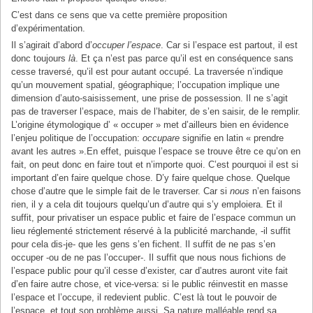
C’est dans ce sens que va cette première proposition
d’expérimentation.
Il s’agirait d’abord d’
occuper l’espace
. Car si l’espace est partout, il est
donc toujours
là
. Et ça n’est pas parce qu’il est en conséquence sans
cesse traversé, qu’il est pour autant occupé. La traversée n’indique
qu’un mouvement spatial, géographique; l’occupation implique une
dimension d’auto-saisissement, une prise de possession. Il ne s’agit
pas de traverser l’espace, mais de l’habiter, de s’en saisir, de le remplir.
L’origine étymologique d’ « occuper » met d’ailleurs bien en évidence
l’enjeu politique de l’occupation:
occupare
signifie en latin « prendre
avant les autres ».En effet, puisque l’espace se trouve être ce qu’on en
fait, on peut donc en faire tout et n’importe quoi. C’est pourquoi il est si
important d’en faire quelque chose. D’y faire quelque chose. Quelque
chose d’autre que le simple fait de le traverser. Car si
nous
n’en faisons
rien, il y a cela dit toujours quelqu’un d’autre qui s’y emploiera. Et il
suffit, pour privatiser un espace public et faire de l’espace commun un
lieu réglementé strictement réservé à la publicité marchande, -il suffit
pour cela dis-je- que les gens s’en fichent. Il suffit de ne pas s’en
occuper -ou de ne pas l’occuper-. Il suffit que nous nous fichions de
l’espace public pour qu’il cesse d’exister, car d’autres auront vite fait
d’en faire autre chose, et vice-versa: si le public réinvestit en masse
l’espace et l’occupe, il redevient public. C’est là tout le pouvoir de
l’espace, et tout son problème aussi. Sa nature malléable rend sa