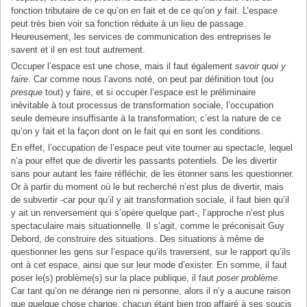
fonction tributaire de ce qu’on
en
fait et de ce qu’on
y
fait. L’espace
peut très bien voir sa fonction réduite à un lieu de passage.
Heureusement, les services de communication des entreprises le
savent et il en est tout autrement.
Occuper l’espace est une chose, mais il faut également
savoir quoi y
faire
. Car comme nous l’avons noté, on peut par définition tout (ou
presque
tout) y faire, et si occuper l’espace est le préliminaire
inévitable à tout processus de transformation sociale, l’occupation
seule demeure insuffisante à la transformation; c’est la nature de ce
qu’on y fait et la façon dont on le fait qui en sont les conditions.
En effet, l’occupation de l’espace peut vite tourner au spectacle, lequel
n’a pour effet que de divertir les passants potentiels. De les divertir
sans pour autant les faire réfléchir, de les étonner sans les questionner.
Or à partir du moment où le but recherché n’est plus de divertir, mais
de subvertir -car pour qu’il y ait transformation sociale, il faut bien qu’il
y ait un renversement qui s’opère quelque part-, l’approche n’est plus
spectaculaire mais situationnelle. Il s’agit, comme le préconisait Guy
Debord, de construire des situations. Des situations à même de
questionner les gens sur l’espace qu’ils traversent, sur le rapport qu’ils
ont à cet espace, ainsi que sur leur mode d’exister. En somme, il faut
poser le(s) problème(s) sur la place publique, il faut
poser problème
.
Car tant qu’on ne dérange rien ni personne, alors il n’y a aucune raison
que quelque chose change, chacun étant bien trop affairé à ses soucis