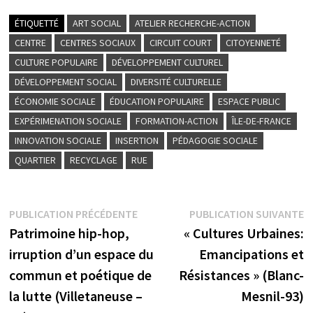
ÉTIQUETTÉ
ART SOCIAL
ATELIER RECHERCHE-ACTION
CENTRE
CENTRES SOCIAUX
CIRCUIT COURT
CITOYENNETÉ
CULTURE POPULAIRE
DÉVELOPPEMENT CULTUREL
DÉVELOPPEMENT SOCIAL
DIVERSITÉ CULTURELLE
ÉCONOMIE SOCIALE
ÉDUCATION POPULAIRE
ESPACE PUBLIC
EXPÉRIMENATION SOCIALE
FORMATION-ACTION
ÎLE-DE-FRANCE
INNOVATION SOCIALE
INSERTION
PÉDAGOGIE SOCIALE
QUARTIER
RECYCLAGE
RUE
Navigation
Publication
P
PUBLICATION PRÉCÉDENTE
PUBLICATION SUIVANTE
précédente :
su
Patrimoine hip-hop,
« Cultures Urbaines:
de
irruption d’un espace du
Emancipations et
l’article
commun et poétique de
Résistances » (Blanc-
la lutte (Villetaneuse –
Mesnil-93)