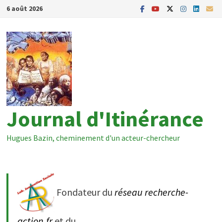
Passer
6 août 2026
au
contenu
Journal d'Itinérance
Hugues Bazin, cheminement d'un acteur-chercheur
Fondateur du
réseau recherche-
action.fr
et du