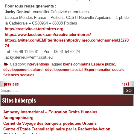
Pour tous renseignements :
Jacky Denieul
, conseiller Créativité et territoires
Espace Mendès France – Poitiers, CCSTI Nouvelle-Aquitaine – 1 pl. de
la Cathédrale – CS80964 – 86038 Poitiers
http://creativite-et-territoires.org
https://www.facebook.com/creativiteterritoires/
https://twitter.com/EMFterritoires
https://vimeo.com/channels/13270
74
Tel : 05 49 11 96 81 – Port : 06 81 54 62 24 –
jacky.denieul@emf.ccsti.eu
Category:
Interventions
Tagged
biens communs Espace public
,
développement culturel
,
développement social
,
Expérimenation sociale
,
Sciences sociales
←
previous
next
→
Search
Sites hébergés
Amnesty International – Education Droits Humains
Autographie.org
Carnet de Voyage des banquets poétiques Urbains
Centre d'Etude Transdisciplinaire par la Recherche-Action