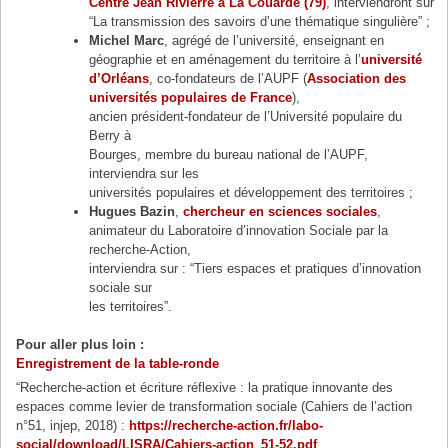
Centre Jean Rivierre à La Couarde (79)
, interviendront sur
“La transmission des savoirs d’une thématique singulière” ;
Michel Marc
, agrégé de l’université, enseignant en
géographie et en aménagement du territoire à l’
université
d’Orléans
, co-fondateurs de l’AUPF (
Association des
universités populaires de France
),
ancien président-fondateur de l’Université populaire du
Berry à
Bourges, membre du bureau national de l’AUPF,
interviendra sur les
universités populaires et développement des territoires ;
Hugues Bazin
,
chercheur en sciences sociales
,
animateur du Laboratoire d’innovation Sociale par la
recherche-Action,
interviendra sur : “Tiers espaces et pratiques d’innovation
sociale sur
les territoires”.
Pour aller plus loin :
Enregistrement de la table-ronde
“Recherche-action et écriture réflexive : la pratique innovante des
espaces comme levier de transformation sociale (Cahiers de l’action
n°51, injep, 2018) :
https://recherche-action.fr/labo-
social/download/LISRA/Cahiers-action_51-52.pdf