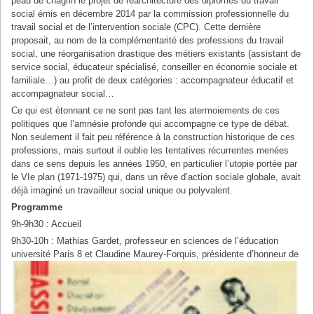
peau de chagrin le projet de réarchitecture des diplômes du travail
social émis en décembre 2014 par la commission professionnelle du
travail social et de l’intervention sociale (CPC). Cette dernière
proposait, au nom de la complémentarité des professions du travail
social, une réorganisation drastique des métiers existants (assistant de
service social, éducateur spécialisé, conseiller en économie sociale et
familiale…) au profit de deux catégories : accompagnateur éducatif et
accompagnateur social…
Ce qui est étonnant ce ne sont pas tant les atermoiements de ces
politiques que l’amnésie profonde qui accompagne ce type de débat.
Non seulement il fait peu référence à la construction historique de ces
professions, mais surtout il oublie les tentatives récurrentes menées
dans ce sens depuis les années 1950, en particulier l’utopie portée par
le VIe plan (1971-1975) qui, dans un rêve d’action sociale globale, avait
déjà imaginé un travailleur social unique ou polyvalent.
Programme
9h-9h30 : Accueil
9h30-10h : Mathias Gardet, professeur en sciences de l’éducation
université Paris 8 et Claudine
Maurey-Forquis, présidente d’honneur de