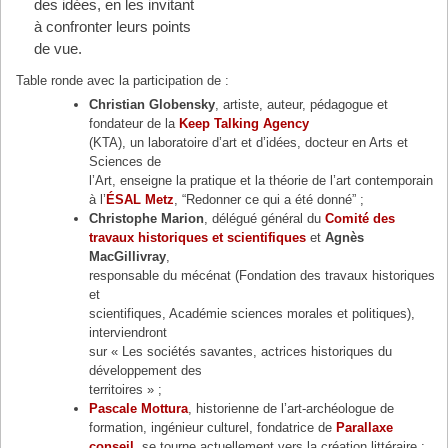
des idées, en les invitant
à confronter leurs points
de vue.
Table ronde avec la participation de :
Christian Globensky
, artiste, auteur, pédagogue et
fondateur de la
Keep Talking Agency
(KTA), un laboratoire d’art et d’idées, docteur en Arts et
Sciences de
l’Art, enseigne la pratique et la théorie de l’art contemporain
à l’
ÉSAL Metz
, “Redonner ce qui a été donné” ;
Christophe Marion
, délégué général du
Comité des
travaux historiques et scientifiques
et
Agnès
MacGillivray
,
responsable du mécénat (Fondation des travaux historiques
et
scientifiques, Académie sciences morales et politiques),
interviendront
sur « Les sociétés savantes, actrices historiques du
développement des
territoires » ;
Pascale Mottura
, historienne de l’art-archéologue de
formation, ingénieur culturel, fondatrice de
Parallaxe
conseil,
se tourne actuellement vers la création littéraire ;