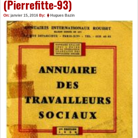
(Pierrefitte-93)
On:
janvier 15, 2016
By:
Hugues Bazin