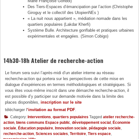
Marie Françoise Gondol)
Des Tiers-Espaces d’émancipation par l’action (Christophe
Giroguy et le collectif des UtopienNEs )
« La nuit nous appartient », médiation nomade dans les
quartiers populaires (Lakdar Kherfi)
Système Bulle. Architecture gonflable et pratiques urbaines
expérimentales et engagées. (Simon Cobigo)
14h30-18h Atelier de recherche-action
Le forum sera suivi l’après-midi d’un atelier interne au réseau
recherche-action qui portera sur les perspectives de cette mise en
dialogue d’expériences en termes méthodologiques et stratégiques. Si
vous êtes vous-même inscrit dans une démarche recherche-action, il
est possible d’y participer sur demande motivée dans la limite des
places disponibles,
inscription sur le site
télécharger l
‘invitation au format PDF
.
Category:
Interventions
,
quartiers populaires
Tagged
atelier recherche-
action
,
biens communs Espace public
,
développement social
,
Économie
sociale
,
Éducation populaire
,
Innovation sociale
,
pédagogie sociale
,
recherche-action
,
Sciences sociales
,
Territoire
,
Tiers espace
,