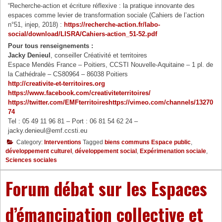
“Recherche-action et écriture réflexive : la pratique innovante des
espaces comme levier de transformation sociale (Cahiers de l’action
n°51, injep, 2018) :
https://recherche-action.fr/labo-
social/download/LISRA/Cahiers-action_51-52.pdf
Pour tous renseignements :
Jacky Denieul
, conseiller Créativité et territoires
Espace Mendès France – Poitiers, CCSTI Nouvelle-Aquitaine – 1 pl. de
la Cathédrale – CS80964 – 86038 Poitiers
http://creativite-et-territoires.org
https://www.facebook.com/creativiteterritoires/
https://twitter.com/EMFterritoires
https://vimeo.com/channels/13270
74
Tel : 05 49 11 96 81 – Port : 06 81 54 62 24 –
jacky.denieul@emf.ccsti.eu
Category:
Interventions
Tagged
biens communs Espace public
,
développement culturel
,
développement social
,
Expérimenation sociale
,
Sciences sociales
Forum débat sur les Espaces
d’émancipation collective et