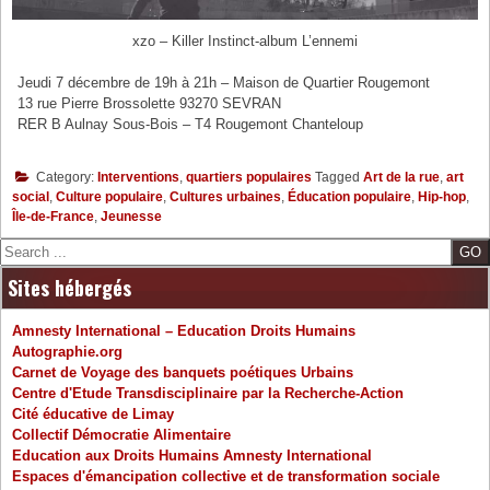
xzo – Killer Instinct-album L’ennemi
Jeudi 7 décembre de 19h à 21h – Maison de Quartier Rougemont
13 rue Pierre Brossolette 93270 SEVRAN
RER B Aulnay Sous-Bois – T4 Rougemont Chanteloup
Category:
Interventions
,
quartiers populaires
Tagged
Art de la rue
,
art
social
,
Culture populaire
,
Cultures urbaines
,
Éducation populaire
,
Hip-hop
,
Île-de-France
,
Jeunesse
Search
Sites hébergés
Amnesty International – Education Droits Humains
Autographie.org
Carnet de Voyage des banquets poétiques Urbains
Centre d'Etude Transdisciplinaire par la Recherche-Action
Cité éducative de Limay
Collectif Démocratie Alimentaire
Education aux Droits Humains Amnesty International
Espaces d'émancipation collective et de transformation sociale