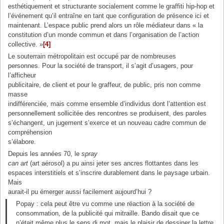
esthétiquement et structurante socialement comme le graffiti hip-hop et
l’événement qu’il entraîne en tant que configuration de présence ici et
maintenant. L’espace public prend alors un rôle médiateur dans « la
constitution d’un monde commun et dans l’organisation de l’action
collective. »
[4]
Le souterrain métropolitain est occupé par de nombreuses
personnes. Pour la société de transport, il s’agit d’usagers, pour
l’afficheur
publicitaire, de client et pour le graffeur, de public, pris non comme
masse
indifférenciée, mais comme ensemble d’individus dont l’attention est
personnellement sollicitée des rencontres se produisent, des paroles
s’échangent, un jugement s’exerce et un nouveau cadre commun de
compréhension
s’élabore.
Depuis les années 70, le
spray
can art
(art aérosol) a pu ainsi jeter ses ancres flottantes dans les
espaces interstitiels et s’inscrire durablement dans le paysage urbain.
Mais
aurait-il pu émerger aussi facilement aujourd’hui ?
Popay : cela peut être vu comme une réaction à la société de
consommation, de la publicité qui mitraille. Bando disait que ce
n’était même plus le sens di mot, mais le plaisir de dessiner la lettre.