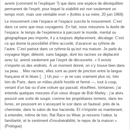
avenir (comment te l’expliquer ?) que dans une espèce de déséquilibre
permanent de l’esprit, pour lequel la stabilité est non seulement un
temps mort, mais une véritable mort » (koltès à sa mère, 20 juin 1969).
Le mouvement crée l’espace et l’espace suscite le mouvement. C’est
dans ce sens que nous voyageons. En fait, nous mesurons la durée de
l’espace, le temps de l’expérience à parcourir le monde, mental ou
géographique peu importe, il y a toujours déplacement, décalage. C’est
ce qui donne la possibilité d’être accordé, d’avancer au rythme de
l’autre. C’est partout dans ce rythme-là qu’est ma maison. Je parle du
voyageur léger, délesté, sans bagage, dont les racines se déplacent
avec lui, animé seulement par l’esprit de découverte. « Il existe
n’importe où des endroits. À un moment donné, on s’y trouve bien dans
sa peau… Mes racines, elles sont au point de jonction entre la langue
française et le blues […] Un jour — je ne sais vraiment plus où, très
loin de Paris, dans un milieu plutôt hostile et fermé —, tout à coup,
venant d’un bar ou d’une voiture qui passait, étouffées, lointaines, j’ai
entendu quelques mesures d’un vieux disque de Bob Marley ; j’ai alors
poussé une sorte de soupir, comme les propriétaires terriens, dans les
livres, en poussent en s’asseyant le soir dans un fauteuil, près de la
cheminée, dans le salon de leur hacienda. Et n’importe où maintenant,
à entendre, même de loin, Rat Race ou Wear, je ressens l’odeur, la
familiarité, et le sentiment d’invulnérabilité, le repos de la maison ».
(Prologue)