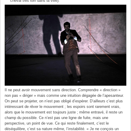
cheval très loin dans la ville).
Il ne peut avoir mouvement sans direction. Comprendre « direction »
non pas « diriger » mais comme une intuition dégagée de l’apesanteur.
On peut se projeter, on n’est pas obligé d’espérer. D’ailleurs c’est plus
intéressant de rêver le mouvement ; les espoirs sont rarement vrais,
alors que le mouvement est toujours juste ; même entravé, il reste un
champ du possible. Ce n’est pas une ligne de fuite, mais une
perspective, un point de vue. Ce qui reste finalement, c’est le
déséquilibre, c’est sa nature même, l’instabilité. « Je ne conçois un