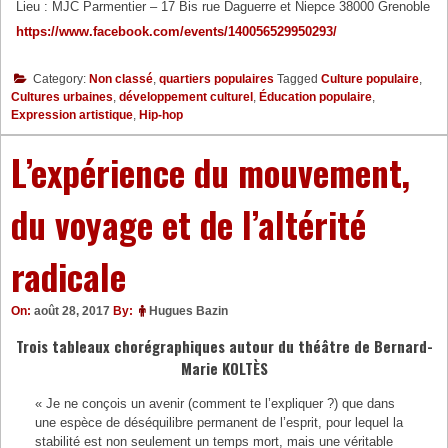
Lieu : MJC Parmentier – 17 Bis rue Daguerre et Niepce 38000 Grenoble
https://www.facebook.com/events/140056529950293/
Category:
Non classé
,
quartiers populaires
Tagged
Culture populaire
,
Cultures urbaines
,
développement culturel
,
Éducation populaire
,
Expression artistique
,
Hip-hop
L’expérience du mouvement,
du voyage et de l’altérité
radicale
On:
août 28, 2017
By:
Hugues Bazin
Trois tableaux chorégraphiques autour du théâtre de Bernard-
Marie KOLTÈS
« Je ne conçois un avenir (comment te l’expliquer ?) que dans
une espèce de déséquilibre permanent de l’esprit, pour lequel la
stabilité est non seulement un temps mort, mais une véritable