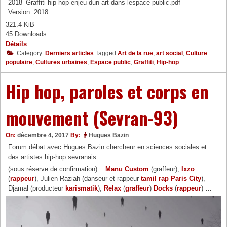
2018_Graffiti-hip-hop-enjeu-dun-art-dans-lespace-public.pdf
Version: 2018
321.4 KiB
45 Downloads
Détails
Category:
Derniers articles
Tagged
Art de la rue
,
art social
,
Culture
populaire
,
Cultures urbaines
,
Espace public
,
Graffiti
,
Hip-hop
Hip hop, paroles et corps en
mouvement (Sevran-93)
On:
décembre 4, 2017
By:
Hugues Bazin
Forum débat avec Hugues Bazin chercheur en sciences sociales et
des artistes hip-hop sevranais
(sous réserve de confirmation) :
Manu Custom
(graffeur),
Ixzo
(
rappeur
), Julien Raziah (danseur et rappeur
tamil rap Paris City
),
Djamal (producteur
karismatik
),
Relax
(
graffeur
)
Docks
(
rappeur
) …