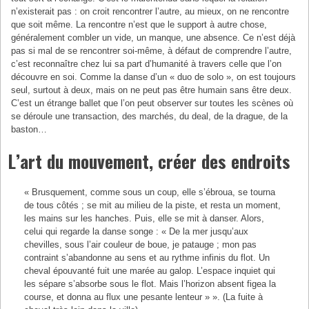
n’existerait pas : on croit rencontrer l’autre, au mieux, on ne rencontre
que soit même. La rencontre n’est que le support à autre chose,
généralement combler un vide, un manque, une absence. Ce n’est déjà
pas si mal de se rencontrer soi-même, à défaut de comprendre l’autre,
c’est reconnaître chez lui sa part d’humanité à travers celle que l’on
découvre en soi. Comme la danse d’un « duo de solo », on est toujours
seul, surtout à deux, mais on ne peut pas être humain sans être deux.
C’est un étrange ballet que l’on peut observer sur toutes les scènes où
se déroule une transaction, des marchés, du deal, de la drague, de la
baston…
L’art du mouvement, créer des endroits
« Brusquement, comme sous un coup, elle s’ébroua, se tourna
de tous côtés ; se mit au milieu de la piste, et resta un moment,
les mains sur les hanches. Puis, elle se mit à danser. Alors,
celui qui regarde la danse songe : « De la mer jusqu’aux
chevilles, sous l’air couleur de boue, je patauge ; mon pas
contraint s’abandonne au sens et au rythme infinis du flot. Un
cheval épouvanté fuit une marée au galop. L’espace inquiet qui
les sépare s’absorbe sous le flot. Mais l’horizon absent figea la
course, et donna au flux une pesante lenteur » ». (La fuite à