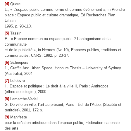
[4]
Quere
L., « L’espace public comme forme et comme événement », in Prendre
place : Espace public et culture dramatique, Éd Recherches Plan
Urbain,
1995, p. 93-110.
[5]
Tassin
E., « Espace commun ou espace public ? L’antagonisme de la
communauté
et de la publicité », in Hermes (No 10), Espaces publics, traditions et
communautés, CNRS, 1992, p. 23-37.
[6]
Scheepers
1., Graffiti And Urban Space, Honours Thesis – University of Sydney
(Australia), 2004.
[7]
Lefebvre
H. Espace et politique : Le droit à la ville II, Paris : Anthropos,
(ethno-sociologie ), 2000.
[8]
Lamarche-Vade!
G. De ville en ville, l’art au présent, Paris : Éd. de l’Aube, (Société et
territoire), 2001, 172 p.
[9]
Manifeste
pour la création artistique dans l’espace public, Fédération nationale
des arts