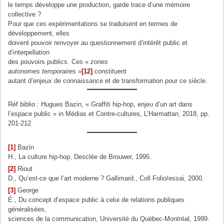
le temps développe une production, garde trace d’une mémoire
collective ?
Pour que ces expérimentations se traduisent en termes de
développement, elles
doivent pouvoir renvoyer au questionnement d’intérêt public et
d’interpellation
des pouvoirs publics. Ces «
zones
autonomes temporaires
»
[12]
constituent
autant d’enjeux de connaissance et de transformation pour ce siècle.
Réf biblio : Hugues Bazin, « Graffiti hip-hop, enjeu d’un art dans
l’espace public » in Médias et Contre-cultures, L’Harmattan, 2018, pp.
201-212
[1]
Bazin
H., La culture hip-hop, Desclée de Brouwer, 1995.
[2]
Riout
D., Qu’est-ce que l’art moderne ? Gallimard., Coll Folio/essai, 2000.
[3]
George
É., Du concept d’espace public à celui de relations publiques
généralisées,
sciences de la communication, Université du Québec-Montréal, 1999.