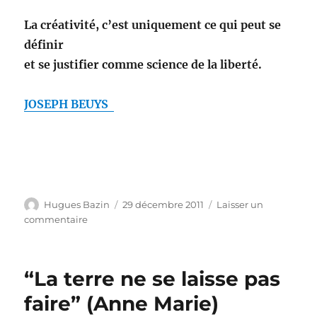
La créativité, c’est uniquement ce qui peut se
définir
et se justifier comme science de la liberté.
JOSEPH BEUYS
Auteur
Publié
Hugues Bazin
29 décembre 2011
Laisser un
le
sur
commentaire
S’unir
ou
Subir
“La terre ne se laisse pas
faire” (Anne Marie)