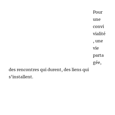
Vendredi
La rocade :
Ce soir au programme, confection de balles de
jonglage, de colliers et de bracelets. A côté les
plus petits jouent sur le tapis d’éveil, alors que
leurs mamans et nounous discutent à côté.
Notre dernier chocolat chaud avant Noël et on
est parti !