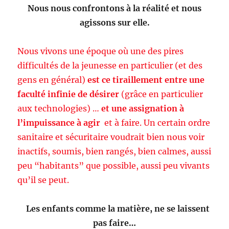
l’impuissance à agir
et à faire. Un certain ordre
sanitaire et sécuritaire voudrait bien nous voir
inactifs, soumis, bien rangés, bien calmes, aussi
peu “habitants” que possible, aussi peu vivants
qu’il se peut.
Les enfants comme la matière, ne se laissent
pas faire…
Et notre association non plus ne se laisse pas
faire
puisqu’elle vient de remporter le procès
injuste que lui faisait indirectement le syndic de
la copropriété où nous louons notre local. Les
enfants étaient mis en cause bien entendu. Et
nous y voyons plus clairs. Nous avons gagné.
Comme l’écrit notre ami Frédéric: