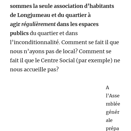
nous accueille pas?
A
l’Asse
mblée générale préparatoire qui s’est tenue ce
mercredi dernier
CA SE VOYAIT AUSSI QUE
NOUS NE NOUS LAISSONS PAS FAIRE:
Plus de 120 personnes et TANT D’AMIS
, venus
pour l’assemblée générale préparatoire mais
aussi POUR LA FÊTE QUI S’EN EST SUIVIE Tant
de familles du quartier, des enfants aussi; mais
aussi nos amis de Moulin Galant et de Massy
venus en nombre , partager cette fête avec
nous.