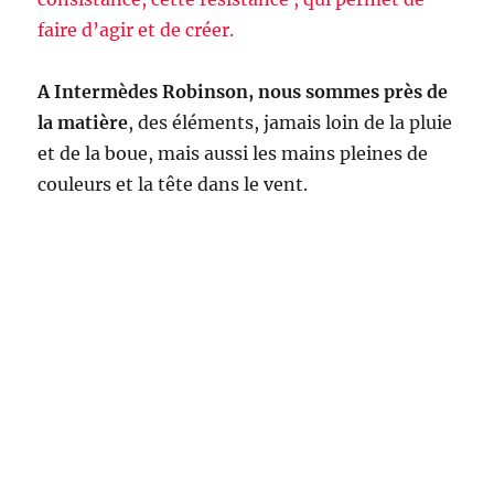
faire d’agir et de créer.
A Intermèdes Robinson, nous sommes près de
la matière
, des éléments, jamais loin de la pluie
et de la boue, mais aussi les mains pleines de
couleurs et la tête dans le vent.
Nous nous confrontons à la réalité et nous
agissons sur elle.
Nous vivons une époque où une des pires
difficultés de la jeunesse en particulier (et des
gens en général)
est ce tiraillement entre une
faculté infinie de désirer
(grâce en particulier
aux technologies) …
et une assignation à