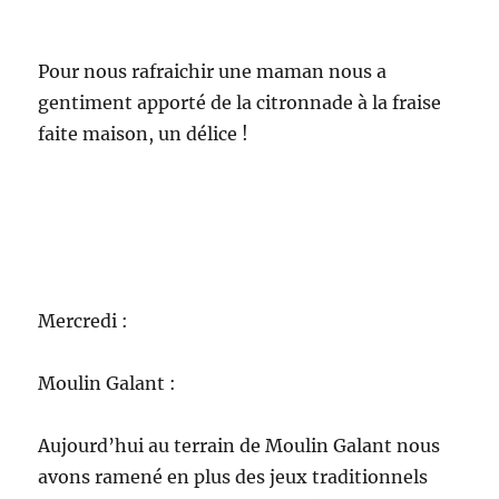
Ceci
fait,
ils se
sont
amus
és à
faire
des
forme
s avec leur nouvelle pate à modeler! Anaïs a du
distribuer elle même le gouter, car aujourd’hui
les enfants étaient vraiment énervés et ne nous
écoutaient pas beaucoup.