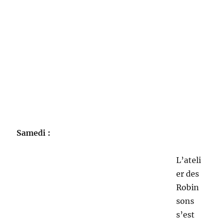
Samedi :
L’ateli
er des
Robinsons s’est installé comme d’habitude à la
Villa saint Martin.
Cependant, un groupe
d’enfa