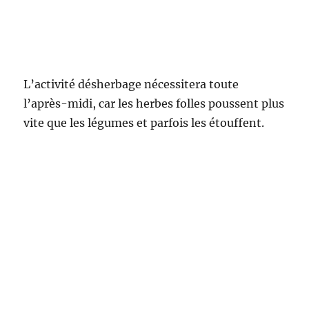
de cris et de
courses autour
des tapis.
Pour nous rafraichir une maman nous a
gentiment apporté de la citronnade à la fraise
faite maison, un délice !
Mercredi :