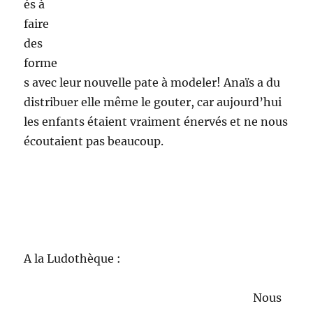
Au jardin de Saulx :
Une belle
après-midi
sous le soleil au
terrain de
l’équerre.
Plusieurs