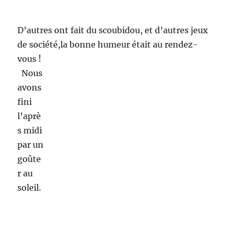
C’étai
t
l’occa
sion
pour
l’asso
ciatio
n de travailler
avec les
institutrices, de
voir des enfants
adhérents,
mais également
de rencontrer
de nouveaux