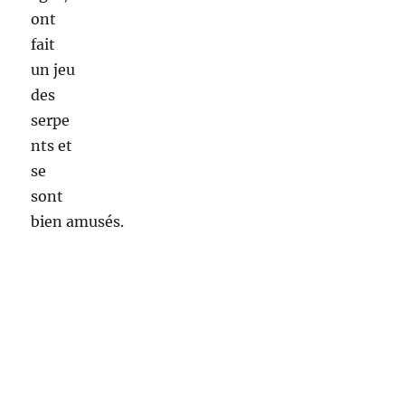
Ce jeudi, nous sommes allés à deux (une
permanente et une stagiaire) participer à un
atelier mosaïque dans l’école Saint Saint-
Exupéry. Cet
atelier regroupait deux classes, de CE1 et de
CM1.