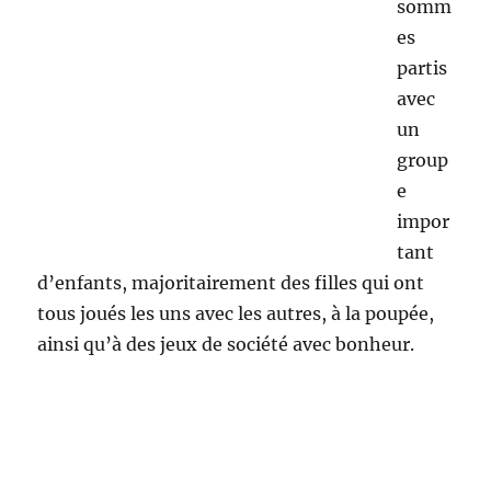
binômes se
forment pour
participer à
diverses
activit
és :