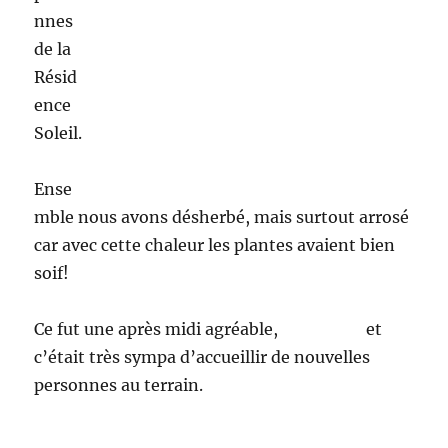
D’autres ont fait du scoubidou, et d’autres jeux
de société,la bonne humeur était au rendez-
vous !
Nous
avons
fini
l’aprè
s midi
par un