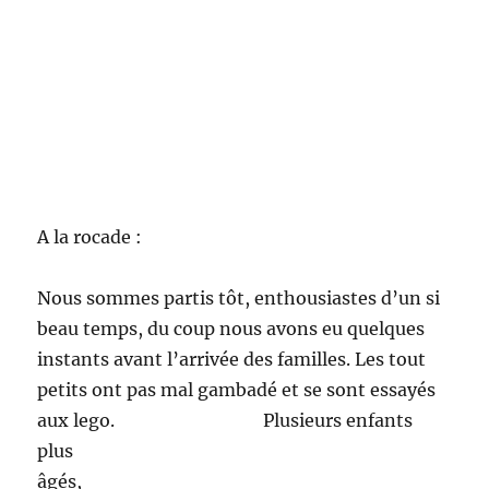
goûte
r au
soleil.
Jeudi :
A l’école primaire de Saint Saint-Exupéry :