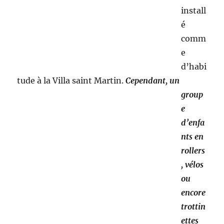
nts en
rollers, vélos ou encore trottinettes sont partis pour
un parcours au skatepark, demandé depuis
longtemps par les enfants et qui a enfin vu le jour.
Le
reste
de la troupe était à la cuisine à faire une tarte
aux pommes et des rochers à la noix de coco,
ou sur les tapis à jouer et dessiner. Quelques
enfants ont préparé un dazibao avec Aline qui
sera affiché un peu plus tard.
Le dazibao a pour but de prévenir que les
Robinsons participeront activement à la fête des
er
voisins le 1
juin.