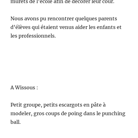
Au jardin de Saulx :
La chaleur est enfin de retour en ce mois de
Mai.
Tout le monde
l’attendait de
pied ferme.
Nous nous
devons alors
d’arroser les
nombreux
légumes qui
attendaient le
soleil pour se
développer.