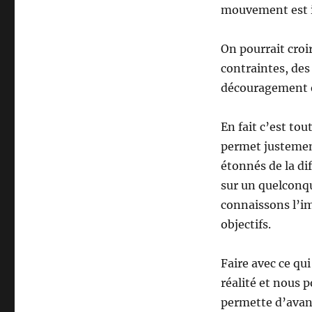
mouvement est im
On pourrait croir
contraintes, des 
découragement et
En fait c’est tou
permet justemen
étonnés de la di
sur un quelconqu
connaissons l’im
objectifs.
Faire avec ce qu
réalité et nous 
permette d’avanc