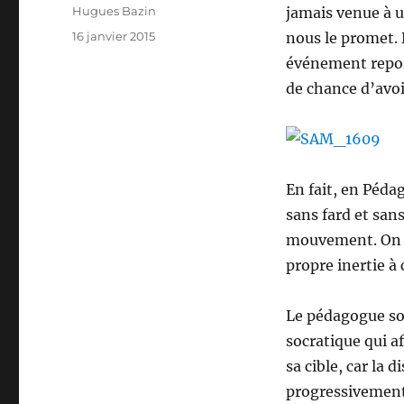
Auteur
Hugues Bazin
jamais venue à u
Publié
16 janvier 2015
nous le promet. 
le
événement repor
de chance d’avoir
En fait, en Péda
sans fard et sans
mouvement. On a
propre inertie à
Le pédagogue so
socratique qui a
sa cible, car la 
progressivement,