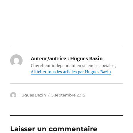
Auteur/autrice :
Hugues Bazin
Chercheur indépendant en sciences sociales,
Afficher tous les articles par Hugues Bazin
Auteur
Publié
Hugues Bazin
5 septembre 2015
le
Laisser un commentaire