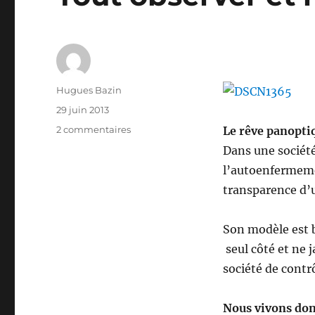
Auteur
Hugues Bazin
Publié
29 juin 2013
le
sur
2 commentaires
Le rêve panopti
Tout
Dans une société
observer
l’autoenfermeme
et
ne
transparence d’u
rien
voir
Son modèle est b
seul côté et ne j
société de contrô
Nous vivons donc