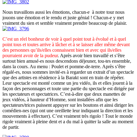
Nous travaillons aussi les émotions, chacun-e à notre tour nous
jouons une émotion et le rendu et juste génial ! Chacun-e y met
vraiment du sien et semble vraiment prendre beaucoup de plaisir.
C’est un réel bonheur de voir à quel point tout à évolué et à quel
point tous et toutes arrive à lâcher et à se laisser aller même devant
des personnes qu’ils/elles connaissent bien et avec qui ils/elles
pourraient avoir de la pudeur
. Après avoir bien travaillé et s’être
surtout bien amusé-es nous descendons déjeuner, tou-tes ensemble,
dans la cours. Au menu : Poulet et pomme-de-terre. Après s’être
régalé-es, nous sommes invité-es à regarder un extrait d’un spectacle
que des artistes en résidence à la Barakt sont en train de répéter.
Leur spectacle est monté comme un jeu vidéo, ils et elles jouent à la
façon des personnages et toute une partie du spectacle est dirigée par
les spectateurs et spectatrices. C’est-à-dire que deux manettes de
jeux vidéos, à hauteur d’Homme, sont installées afin que les
spectateurs/trices puissent appuyer sur les boutons et ainsi diriger les
comédien-nes (qui ont une oreillette leur indiquant la direction et les
mouvements à effectuer). C’est vraiment très rigolo ! Tout le monde
rigole vraiment à pleine dent et a du mal à quitter la salle au moment
de partir.