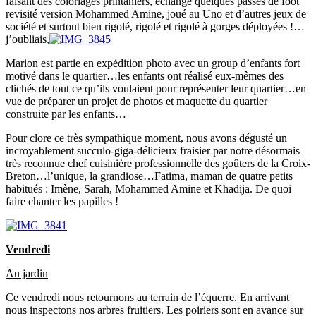
faisant des coloriages printaniers, échangé quelques passes de foot
revisité version Mohammed Amine, joué au Uno et d’autres jeux de
société et surtout bien rigolé, rigolé et rigolé à gorges déployées !…
j’oubliais,
Marion est partie en expédition photo avec un group d’enfants fort
motivé dans le quartier…les enfants ont réalisé eux-mêmes des
clichés de tout ce qu’ils voulaient pour représenter leur quartier…en
vue de préparer un projet de photos et maquette du quartier
construite par les enfants…
Pour clore ce très sympathique moment, nous avons dégusté un
incroyablement succulo-giga-délicieux fraisier par notre désormais
très reconnue chef cuisinière professionnelle des goûters de la Croix-
Breton…l’unique, la grandiose…Fatima, maman de quatre petits
habitués : Imène, Sarah, Mohammed Amine et Khadija. De quoi
faire chanter les papilles !
Vendredi
Au jardin
Ce vendredi nous retournons au terrain de l’équerre. En arrivant
nous inspectons nos arbres fruitiers. Les poiriers sont en avance sur